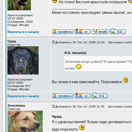
Ну точно! Вестуля-красотуля-попрыгуля
_________________
Меня постоянно преследуют умные мысли , н
Зарегистрирован:
19.07.2005
Сообщения: 2280
Откуда: Москва
Вернуться к началу
Чуша
Добавлено: Вт Окт 10, 2006 10:24
Заголовок сообщ
Советчик
И.А. писал(а):
Золотинка когда гуляете? В какое время? П
хотим!
Зарегистрирован:
Вы лучше к нам приезжайте. Порезвимся
08.07.2004
Сообщения: 617
Откуда: Москва
Вернуться к началу
Золотинка
Добавлено: Вт Окт 10, 2006 11:25
Заголовок сообщ
Советчик
Чуша,
Я с удовольствием!!! Только надо договориться
куда подъехать