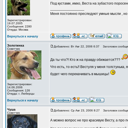
Под кустами, имхо, Веста на зубастого поросен
_________________
Меня постоянно преследуют умные мысли , н
Зарегистрирован:
19.07.2005
Сообщения: 2280
Откуда: Москва
Вернуться к началу
Золотинка
Добавлено: Вт Авг 22, 2006 6:37
Заголовок сообще
Советчик
Да ты что?! Кто ж на правду обижается???
Что есть, то есть!! Вестуля у меня толстунька,
будет чего перекачивать в мышицы!
Зарегистрирован:
14.06.2006
Сообщения: 126
Откуда: г. Люберцы
Вернуться к началу
Чуша
Добавлено: Ср Авг 23, 2006 8:27
Заголовок сообще
Советчик
А можно вопрос не про красивую Весту, а про 