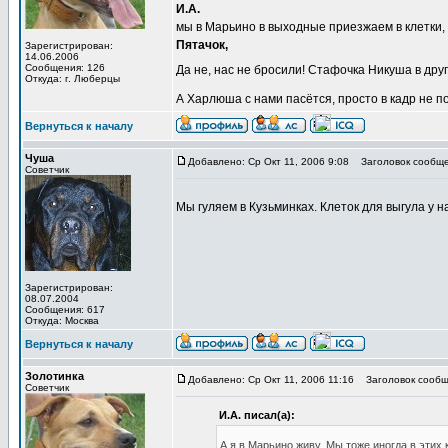
И.А.
мы в Марьино в выходные приезжаем в клетки,
Пятачок,
Зарегистрирован:
14.06.2006
Сообщения: 126
Да не, нас не бросили! Стафочка Никуша в дру
Откуда: г. Люберцы
А Харлюша с нами пасётся, просто в кадр не п
Вернуться к началу
Чуша
Добавлено: Ср Окт 11, 2006 9:08
Заголовок сообще
Советчик
Мы гуляем в Кузьминках. Клеток для выгула у н
Зарегистрирован:
08.07.2004
Сообщения: 617
Откуда: Москва
Вернуться к началу
Золотинка
Добавлено: Ср Окт 11, 2006 11:16
Заголовок сообщ
Советчик
И.А. писал(а):
А я в Марьино живу. Мы тоже иногда в этих