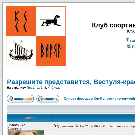
Клуб спорти
Клуб
FA
П
Разрешите представится, Вестуля-кра
На страницу
Пред.
1
,
2
,
3
,
4
След.
Список форумов Клуб спортивно-служебн
Автор
Золотинка
Добавлено: Пн Авг 21, 2006 9:28
Заголовок сообще
Советчик