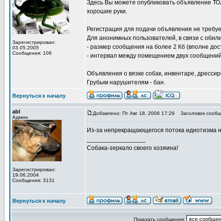
Здесь Вы можете опубликовать объявление ТОЛЬ
хорошие руки.
Регистрация для подачи объявления не требуе
Для анонимных пользователей, в связи с обил
Зарегистрирован:
- размер сообщения на более 2 Кб (вполне д
03.05.2005
Сообщения: 106
- интервал между помещением двух сообщений 
Объявления о вязке собак, инвентаре, дрессиро
Грубым нарушителям - бан.
Вернуться к началу
abl
Добавлено: Пт Авг 18, 2006 17:29
Заголовок сообщ
Админ
Из-за непрекращающегося потока идиотизма
_________________
Собака-зеркало своего хозяина!
Зарегистрирован:
19.06.2004
Сообщения: 3131
Вернуться к началу
Показать сообщения: