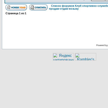
Список форумов Клуб спортивно-служебн
продам-отдам-возьму
Страница
1
из
1
Powered by