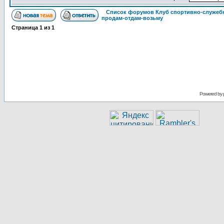
Список форумов Клуб спортивно-служебн
продам-отдам-возьму
Страница
1
из
1
Powered by