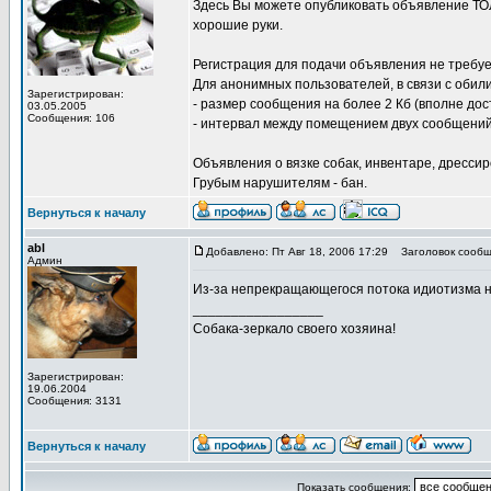
Здесь Вы можете опубликовать объявление ТОЛЬ
хорошие руки.
Регистрация для подачи объявления не требуе
Для анонимных пользователей, в связи с обил
Зарегистрирован:
- размер сообщения на более 2 Кб (вполне д
03.05.2005
Сообщения: 106
- интервал между помещением двух сообщений 
Объявления о вязке собак, инвентаре, дрессиро
Грубым нарушителям - бан.
Вернуться к началу
abl
Добавлено: Пт Авг 18, 2006 17:29
Заголовок сообщ
Админ
Из-за непрекращающегося потока идиотизма
_________________
Собака-зеркало своего хозяина!
Зарегистрирован:
19.06.2004
Сообщения: 3131
Вернуться к началу
Показать сообщения: