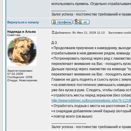
использовать привязь. Отдельно отрабатываем
_________________
Залог успеха - постоянство требований и прави
Вернуться к началу
Надежда и Альма
Добавлено: Вс Июн 21, 2026 11:13
Заголовок сооб
Советчик
Д.З.
• Продолжаем приучение к наморднику, выходим
отрабатываем в нем движение рядом, команду "Г
• Потренировать проход через ряд с лакомством
переключает внимание на Вас - поощрять куск
Дальше проход через лакомство на команде "гул
Зарегистрирован:
07.02.2009
переключает внимание на Вас - поощрять куск
Сообщения: 1058
Главное не дать поднять и съесть кусок с земли
Откуда: Новогиреево
• на комплексе постепенно уменьшать наведен
уже без куска в руке. Следить, чтобы собака ос
• отработать жесты перед зеркалом (без собак
http://www.lublinec.ru/forum/viewtopic.php?t=1218
• Отработать подзыв с места на расстоянии 2-
• к снарядам добавляем синий барьер (который
• повтор всего (см.выше)
_________________
Залог успеха - постоянство требований и прави