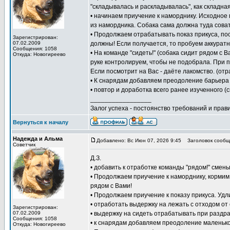
"складывалась и раскладывалась", как складная
• начинаем приучение к наморднику. Исходное
из намордника. Собака сама должна туда соват
• Продолжаем отрабатывать показ прикуса, пос
Зарегистрирован:
07.02.2009
должны! Если получается, то пробуем аккуратн
Сообщения: 1058
• На команде "сидеть!" (собака сидит рядом с 
Откуда: Новогиреево
руке контролируем, чтобы не подобрала. При по
Если посмотрит на Вас - даёте лакомство. (о
• К снарядам добавляем преодоление барьера 
• повтор и доработка всего ранее изученного (
_________________
Залог успеха - постоянство требований и прави
Вернуться к началу
Надежда и Альма
Добавлено: Вс Июн 07, 2026 9:45
Заголовок сообщ
Советчик
Д.З.
• добавить к отработке команды "рядом!" смен
• Продолжаем приучение к наморднику, кормим
рядом с Вами!
• Продолжаем приучение к показу прикуса. Удл
• отработать выдержку на лежать с отходом от
Зарегистрирован:
07.02.2009
• выдержку на сидеть отрабатывать при раздр
Сообщения: 1058
• к снарядам добавляем преодоление маленько
Откуда: Новогиреево