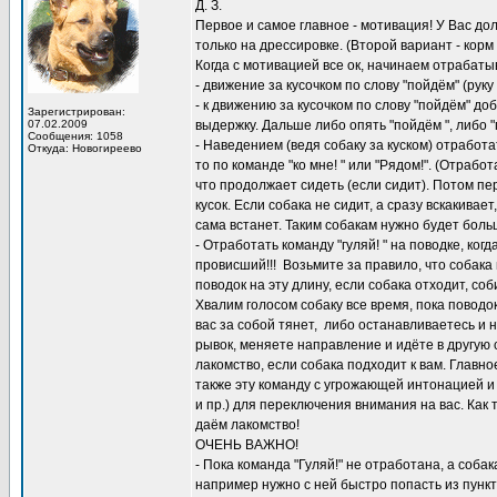
Д. З.
Первое и самое главное - мотивация! У Вас дол
только на дрессировке. (Второй вариант - корм 
Когда с мотивацией все ок, начинаем отрабаты
- движение за кусочком по слову "пойдём" (руку 
- к движению за кусочком по слову "пойдём" до
Зарегистрирован:
07.02.2009
выдержку. Дальше либо опять "пойдём ", либо "г
Сообщения: 1058
- Наведением (ведя собаку за куском) отработа
Откуда: Новогиреево
то по команде "ко мне! " или "Рядом!". (Отрабо
что продолжает сидеть (если сидит). Потом пе
кусок. Если собака не сидит, а сразу вскакивае
сама встанет. Таким собакам нужно будет бол
- Отработать команду "гуляй! " на поводке, ко
провисший!!! Возьмите за правило, что собака
поводок на эту длину, если собака отходит, со
Хвалим голосом собаку все время, пока поводок
вас за собой тянет, либо останавливаетесь и н
рывок, меняете направление и идёте в другую с
лакомство, если собака подходит к вам. Главное
также эту команду с угрожающей интонацией и р
и пр.) для переключения внимания на вас. Как
даём лакомство!
ОЧЕНЬ ВАЖНО!
- Пока команда "Гуляй!" не отработана, а собак
например нужно с ней быстро попасть из пункта 