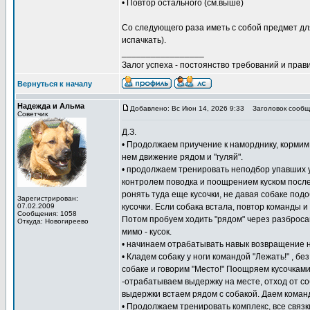
• Повтор остального (см.выше)
Со следующего раза иметь с собой предмет для
испачкать).
_________________
Залог успеха - постоянство требований и прави
Вернуться к началу
Надежда и Альма
Добавлено: Вс Июн 14, 2026 9:33
Заголовок сообщ
Советчик
Д.З.
• Продолжаем приучение к наморднику, кормим и
нем движение рядом и "гуляй".
• продолжаем тренировать неподбор упавших у 
контролем поводка и поощрением куском после
ронять туда еще кусочки, не давая собаке под
Зарегистрирован:
07.02.2009
кусочки. Если собака встала, повтор команды и
Сообщения: 1058
Потом пробуем ходить "рядом" через разбросан
Откуда: Новогиреево
мимо - кусок.
• начинаем отрабатывать навык возвращение н
• Кладем собаку у ноги командой "Лежать!" , б
собаке и говорим "Место!" Поощряем кусочками
-отрабатываем выдержку на месте, отход от со
выдержки встаем рядом с собакой. Даем команд
• Продолжаем тренировать комплекс, все связки