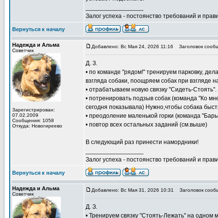
_________________
Залог успеха - постоянство требований и прави
Вернуться к началу
Надежда и Альма
Добавлено: Вс Мая 24, 2026 11:16
Заголовок сообщ
Советчик
Д. З.
• по команде "рядом!" тренируем парковку, дел
взгляда собаки, поощряем собак при взгляде на
• отрабатываем новую связку "Сидеть-Стоять".
• потренировать подзыв собак (команда "Ко мне
сегодня показывала) Нужно,чтобы собака быст
Зарегистрирован:
07.02.2009
• преодоление маленькой горки (команда "Барь
Сообщения: 1058
• повтор всех остальных заданий (см.выше)
Откуда: Новогиреево
В следующий раз принести намордники!
_________________
Залог успеха - постоянство требований и прави
Вернуться к началу
Надежда и Альма
Добавлено: Вс Мая 31, 2026 10:31
Заголовок сооб
Советчик
Д. З.
• Тренируем связку "Стоять-Лежать" на одном 