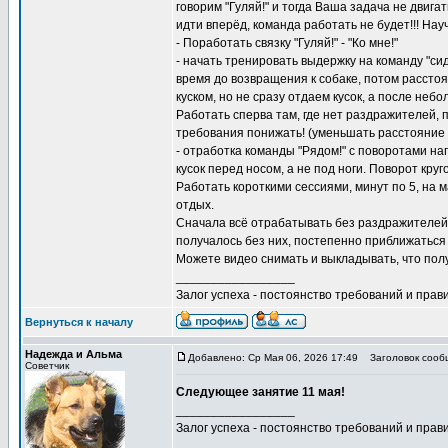
говорим "Гуляй!" и тогда Ваша задача не двигат
идти вперёд, команда работать не будет!!! Нау
- Поработать связку "Гуляй!" - "Ко мне!"
- начать тренировать выдержку на команду "сид
время до возвращения к собаке, потом расстоя
куском, но не сразу отдаем кусок, а после неб
Работать сперва там, где нет раздражителей,
требования понижать! (уменьшать расстояние 
- отработка команды "Рядом!" с поворотами нап
кусок перед носом, а не под ноги. Поворот круг
Работать короткими сессиями, минут по 5, на 
отдых.
Сначала всё отрабатывать без раздражителей.
получалось без них, постепенно приближаться 
Можете видео снимать и выкладывать, что пол
_________________
Залог успеха - постоянство требований и прави
Вернуться к началу
Надежда и Альма
Добавлено: Ср Мая 06, 2026 17:49
Заголовок сооб
Советчик
Следующее занятие 11 мая!
_________________
Залог успеха - постоянство требований и прави