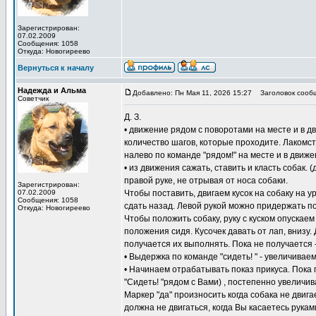
Зарегистрирован:
07.02.2009
Сообщения: 1058
Откуда: Новогиреево
Вернуться к началу
Надежда и Альма
Добавлено: Пн Мая 11, 2026 15:27
Заголовок сооб
Советчик
Д. З.
• движение рядом с поворотами на месте и в д
количество шагов, которые проходите. Лакомст
налево по команде "рядом!" на месте и в движе
• из движения сажать, ставить и класть собак. 
правой руке, не отрывая от носа собаки.
Зарегистрирован:
07.02.2009
Чтобы поставить, двигаем кусок на собаку на ур
Сообщения: 1058
сдать назад. Левой рукой можно придержать по
Откуда: Новогиреево
Чтобы положить собаку, руку с куском опускае
положения сидя. Кусочек давать от лап, внизу.
получается их выполнять. Пока не получается 
• Выдержка по команде "сидеть! " - увеличивае
• Начинаем отрабатывать показ прикуса. Пока п
"Сидеть! "рядом с Вами) , постепенно увеличив
Маркер "да" произносить когда собака не двига
должна не двигаться, когда Вы касаетесь рукам