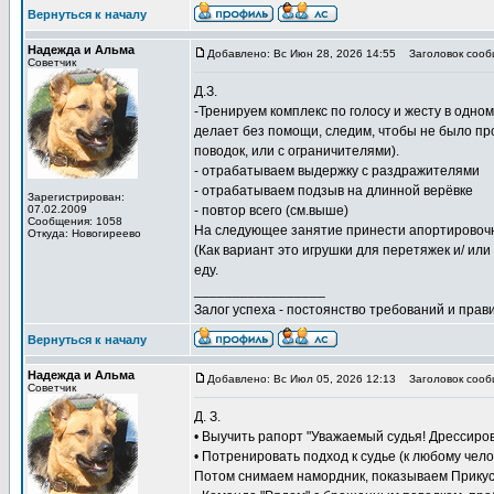
Вернуться к началу
Надежда и Альма
Добавлено: Вс Июн 28, 2026 14:55
Заголовок сооб
Советчик
Д.З.
-Тренируем комплекс по голосу и жесту в одно
делает без помощи, следим, чтобы не было пр
поводок, или с ограничителями).
- отрабатываем выдержку с раздражителями
- отрабатываем подзыв на длинной верёвке
Зарегистрирован:
07.02.2009
- повтор всего (см.выше)
Сообщения: 1058
На следующее занятие принести апортировочны
Откуда: Новогиреево
(Как вариант это игрушки для перетяжек и/ ил
еду.
_________________
Залог успеха - постоянство требований и прави
Вернуться к началу
Надежда и Альма
Добавлено: Вс Июл 05, 2026 12:13
Заголовок сооб
Советчик
Д. З.
• Выучить рапорт "Уважаемый судья! Дрессиров
• Потренировать подход к судье (к любому чело
Потом снимаем намордник, показываем Прикус.