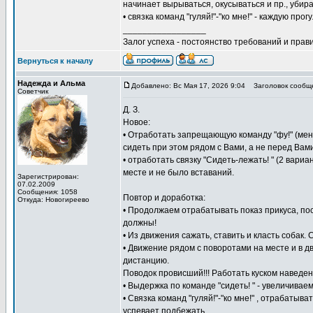
начинает вырываться, окусываться и пр., убир
• связка команд "гуляй!"-"ко мне!" - каждую прог
_________________
Залог успеха - постоянство требований и прави
Вернуться к началу
Надежда и Альма
Добавлено: Вс Мая 17, 2026 9:04
Заголовок сообщ
Советчик
Д. З.
Новое:
• Отработать запрещающую команду "фу!" (меня
сидеть при этом рядом с Вами, а не перед Вами
• отработать связку "Сидеть-лежать! " (2 вари
месте и не было вставаний.
Зарегистрирован:
07.02.2009
Сообщения: 1058
Повтор и доработка:
Откуда: Новогиреево
• Продолжаем отрабатывать показ прикуса, пос
должны!
• Из движения сажать, ставить и класть собак.
• Движение рядом с поворотами на месте и в д
дистанцию.
Поводок провисший!!! Работать куском наведе
• Выдержка по команде "сидеть! " - увеличивае
• Связка команд "гуляй!"-"ко мне!" , отрабаты
успевает подбежать.