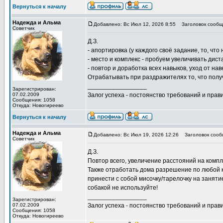
Вернуться к началу
Надежда и Альма
Добавлено: Вс Июл 12, 2026 8:55
Заголовок сообщ
Советчик
Д.З.
- апортировка (у каждого своё задание, то, что
- место и комплекс - пробуем увеличивать дис
- повтор и доработка всех навыков, уход от н
Отрабатывать при раздражителях то, что полу
_________________
Зарегистрирован:
07.02.2009
Залог успеха - постоянство требований и прави
Сообщения: 1058
Откуда: Новогиреево
Вернуться к началу
Надежда и Альма
Добавлено: Вс Июл 19, 2026 12:26
Заголовок сооб
Советчик
Д.З.
Повтор всего, увеличение расстояний на компл
Также отработать дома разрешение по любой ком
принести с собой мисочку/тарелочку на заняти
собакой не используйте!
_________________
Зарегистрирован:
07.02.2009
Залог успеха - постоянство требований и прави
Сообщения: 1058
Откуда: Новогиреево