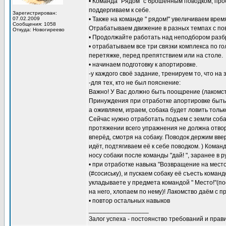
• Команда "Рядом" с брошенным поводком, про
поддергиваем к себе.
Зарегистрирован:
07.02.2009
• Также на команде " рядом!" увеличиваем вре
Сообщения: 1058
Отрабатываем движение в разных темпах с по
Откуда: Новогиреево
• Продолжайте работать над неподбором разб
• отрабатываем все три связки комплекса по г
перетяжке, перед препятствием или на столе.
• начинаем подготовку к апортировке.
-у каждого своё задание, тренируем то, что на
-для тех, кто не был пояснение:
Важно! У Вас должно быть поощрение (лакомст
Принуждения при отработке апортировке быть 
а оживляем, играем, собака будет ловить тольк
Сейчас нужно отработать подъем с земли соба
протяжении всего упражнения не должна отвора
вперёд, смотря на собаку. Поводок держим ввер
идёт, подтягиваем её к себе поводком. ) Команд
носу собаки после команды "дай! ", заранее в 
• при отработке навыка "Возвращение на место
(#сосиську), и пускаем собаку её съесть коман
укладываете у предмета командой " Место!"(пос
на него, хлопаем по нему)! Лакомство даём с п
• повтор остальных навыков
_________________
Залог успеха - постоянство требований и прави