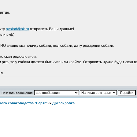
нятие.
очту
nvolod@bk.ru
отправить Ваши данные!
или ркф)
О владельца, кличку собаки, пол собаки, дату рождения собаки.
но скан родословной.
ркф, то у собаки должен быть чип или клеймо. Отправить нужно будет скан ве
л...
Показать сообщения:
ого собаководства "Варяг"
->
Дрессировка