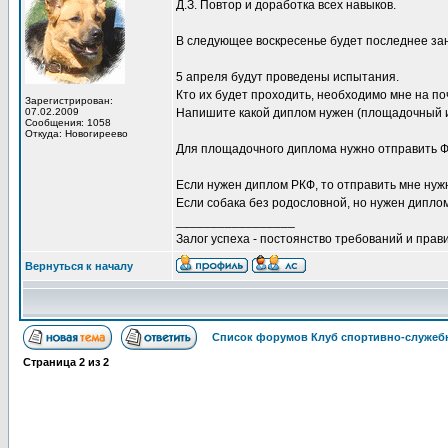
Д.З. Повтор и доработка всех навыков.
В следующее воскресенье будет последнее за
5 апреля будут проведены испытания.
Кто их будет проходить, необходимо мне на п
Зарегистрирован:
07.02.2009
Напишите какой диплом нужен (площадочный 
Сообщения: 1058
Откуда: Новогиреево
Для площадочного диплома нужно отправить ФИ
Если нужен диплом РКФ, то отправить мне нуж
Если собака без родословной, но нужен диплом 
_________________
Залог успеха - постоянство требований и прави
Вернуться к началу
Список форумов Клуб спортивно-служебн
Страница
2
из
2