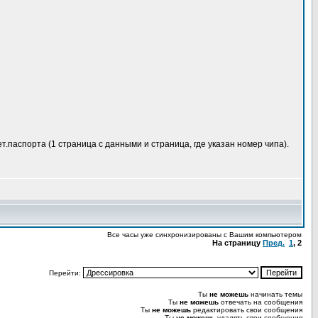
т.паспорта (1 страница с данными и страница, где указан номер чипа).
Все часы уже синхронизированы с Вашим компьютером
На страницу
Пред.
1
,
2
Перейти:
Ты
не можешь
начинать темы
Ты
не можешь
отвечать на сообщения
Ты
не можешь
редактировать свои сообщения
Ты
не можешь
удалять свои сообщения