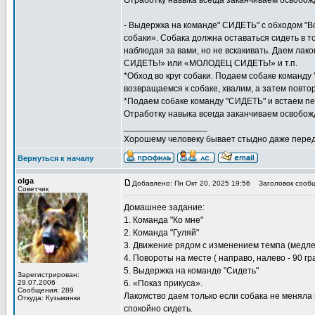
Отработку навыка всегда заканчиваем освоб
- Выдержка на команде" СИДЕТЬ" с обходом "Во
собаки». Собака должна оставаться сидеть в т
наблюдая за вами, но не вскакивать. Даем ла
СИДЕТЬ!» или «МОЛОДЕЦ СИДЕТЬ!» и т.п.
*Обход во круг собаки. Подаем собаке команду
возвращаемся к собаке, хвалим, а затем повтор
*Подаем собаке команду "СИДЕТЬ" и встаем пер
Отработку навыка всегда заканчиваем освоб
_________________
Хорошему человеку бывает стыдно даже перед
Вернуться к началу
olga
Добавлено: Пн Окт 20, 2025 19:56
Заголовок сообщ
Советчик
Домашнее задание:
1. Команда "Ко мне"
2. Команда "Гуляй"
3. Движение рядом с изменением темпа (медле
4. Повороты на месте ( направо, налево - 90 гра
5. Выдержка на команде "Сидеть"
Зарегистрирован:
29.07.2006
6. «Показ прикуса».
Сообщения: 289
Лакомство даем только если собака не меняла 
Откуда: Кузьминки
спокойно сидеть.