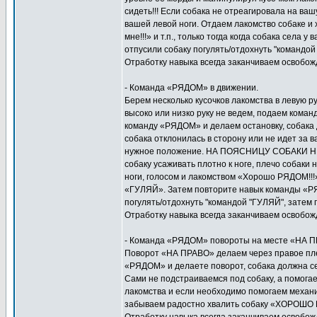
сидеть!!! Если собака не отреагировала на ваш
вашей левой ноги. Отдаем лакомство собаке и 
мне!!!» и т.п., только тогда когда собака села
отпусили собаку погулять/отдохнуть "командой
Отработку навыка всегда заканчиваем освоб
- Команда «РЯДОМ» в движении.
Берем несколько кусочков лакомства в левую ру
высоко или низко руку не ведем, подаем ком
команду «РЯДОМ» и делаем остановку, собак
собака отклонилась в сторону или не идет за 
нужное положение. НА ПОЯСНИЦУ СОБАКИ НЕ ДА
собаку усаживать плотно к ноге, плечо собаки 
ноги, голосом и лакомством «Хорошо РЯДОМ!!!»
«ГУЛЯЙ». Затем повторите навык команды «РЯД
погулять/отдохнуть "командой "ГУЛЯЙ", затем 
Отработку навыка всегда заканчиваем освоб
- Команда «РЯДОМ» повороты на месте «НА ПРА
Поворот «НА ПРАВО» делаем через правое плеч
«РЯДОМ» и делаете поворот, собака должна
Сами не подстраиваемся под собаку, а помога
лакомства и если необходимо помогаем механи
забываем радостно хвалить собаку «ХОРОШО