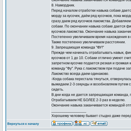
Окончание навыка заканчивается командой осв
8. Намордник.
Перед началом отработки навыка собаке дает
морду за кусочек, даём ряд кусочков, пока мор
сразу даем ряд кусочков лакомства. Добавляем
собаки. По окончании навыка собаке дается ф
кусочков лакомства. Окончание навыка заканчи
Постепенно увеличиваем время нахождения в 
Также постепенно увеличиваем расстоянии.
9. Запрещающая команда "ФУ!"
Прежде чем начинать отрабатывать навык, фик
кусочков от 1 до 10. Собаки отлично умеют счит
запретном кусочке подается резкая и громкая к
команду "Фу". Рука с лакомством при подаче 
Лакомство всегда даем одинаково.
-Когда собака перестала тянуться, отвернулас
выжидаем 2-3 секунды и возобновляем путем с
сидеть.
В дни когда не дается запрещающая команда, 
Отрабатываем НЕ БОЛЕЕ 2-3 раз в неделю.
Окончание навыка заканчивается командой отп
_________________
Хорошему человеку бывает стыдно даже перед
Вернуться к началу