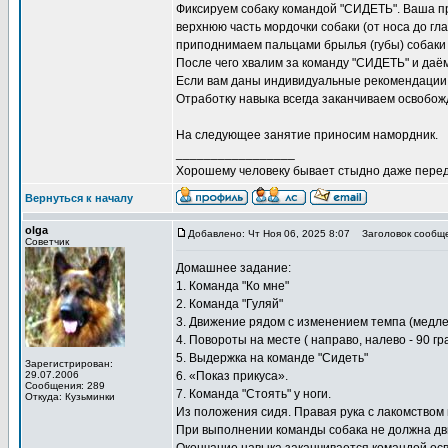
Фиксируем собаку командой "СИДЕТЬ". Ваша пр
верхнюю часть мордочки собаки (от носа до гла
приподнимаем пальцами брылья (губы) собаки
После чего хвалим за команду "СИДЕТЬ" и даём
Если вам даны индивидуальные рекомендации н
Отработку навыка всегда заканчиваем освоб
На следующее занятие приносим намордник.
_________________
Хорошему человеку бывает стыдно даже перед
Вернуться к началу
olga
Добавлено: Чт Ноя 06, 2025 8:07
Заголовок сообще
Советчик
Домашнее задание:
1. Команда "Ко мне"
2. Команда "Гуляй"
3. Движение рядом с изменением темпа (медле
4. Повороты на месте ( направо, налево - 90 гра
5. Выдержка на команде "Сидеть"
Зарегистрирован:
29.07.2006
6. «Показ прикуса».
Сообщения: 289
7. Команда "Стоять" у ноги.
Откуда: Кузьминки
Из положения сидя. Правая рука с лакомством 
При выполнении команды собака не должна дви