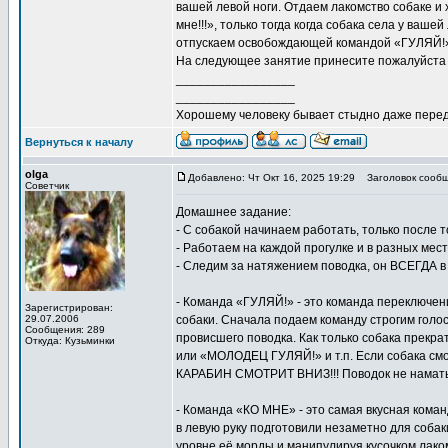
вашей левой ноги. Отдаем лакомство собаке и 
мне!!!», только тогда когда собака села у ваш
отпускаем освобождающей командой «ГУЛЯЙ!
На следующее занятие принесите пожалуйста бе
_________________
_________________
Хорошему человеку бывает стыдно даже перед
Вернуться к началу
olga
Добавлено: Чт Окт 16, 2025 19:29
Заголовок сообщ
Советчик
Домашнее задание:
- С собакой начинаем работать, только после 
- Работаем на каждой прогулке и в разных мес
- Следим за натяжением поводка, он ВСЕГДА в
- Команда «ГУЛЯЙ!» - это команда переключени
Зарегистрирован:
29.07.2006
собаки. Сначала подаем команду строгим голос
Сообщения: 289
провисшего поводка. Как только собака прекр
Откуда: Кузьминки
или «МОЛОДЕЦ ГУЛЯЙ!» и т.п. Если собака с
КАРАБИН СМОТРИТ ВНИЗ!!! Поводок не наматыв
- Команда «КО МНЕ» - это самая вкусная кома
в левую руку подготовили незаметно для собак
уровне её морды и манипулируя кусочком лако