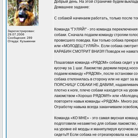
Добрый день. На этой страничке будем выклад
Домашнее задание:
С собакой начинаем работать, только после то
Команда "ГУЛЯЙ!" - это команда переключения 
Зарегистрирован:
29.07.2006
собаки. Сначала подаем команду строгим голос
Сообщения: 289
провисшего поводка. Как только собака прекр
Откуда: Кузьминки
или «МОЛОДЕЦ ГУЛЯЙ!». Если собака смотрит
КАРАБИН СМОТРИТ ВНИЗ!!! Поводок не наматыв
Пошаговая команда «РЯДОМ» собака сидит у ваш
кусочку за 1 шаг. Лакомство держим перед нос
подаем команду «РЯДОМ», после остановки соб
собака отклонилась в сторону или не идет за 
ПОЯСНИЦУ СОБАКИ НЕ ДАВИМ!, надавливаем на 
плотно к ноге, плечо собаки находится на уровн
лакомством «Хорошо РЯДОМ!!!» или «Молодец 
повторите навык команды «РЯДОМ». Много раз 
Отработку навыка всегда заканчиваем освоб
Команда «КО МНЕ» - это самая вкусная команд
подготовили незаметно для собаки лакомство,
на уровне её морды и манипулируя кусочком л
сидеть!!! Если собака не отреагировала на ваш