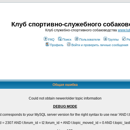
Клуб спортивно-служебного собаков
Клуб служебно-спортивного собаководства
www.lub
FAQ
Поиск
Пользователи
Группы
Ре
Профиль
Войти и проверить личные сообщения
Общая ошибка
Could not obtain newer/older topic information
DEBUG MODE
corresponds to your MySQL server version for the right syntax to use near 'AND t.t
= 2307 AND t.forum_id = t2.forum_id + AND t.topic_moved_id = 0 AND t.topic_last