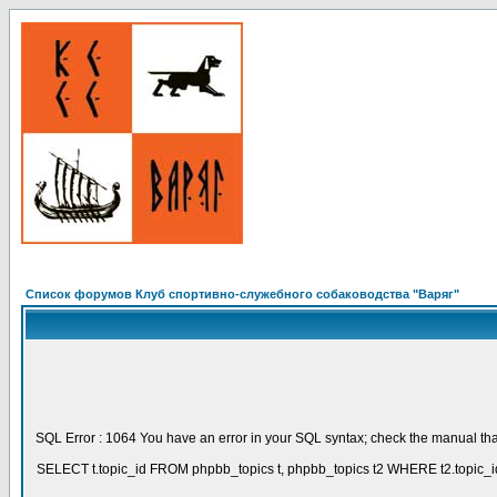
Список форумов Клуб спортивно-служебного собаководства "Варяг"
SQL Error : 1064 You have an error in your SQL syntax; check the manual that 
SELECT t.topic_id FROM phpbb_topics t, phpbb_topics t2 WHERE t2.topic_id 