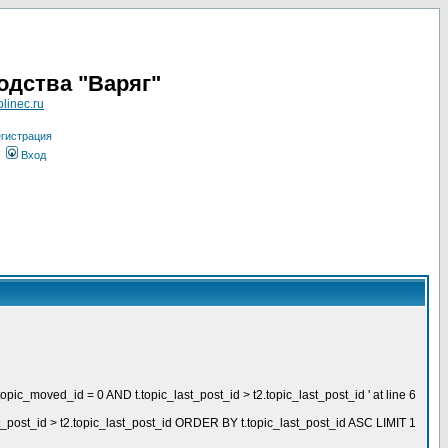
одства "Варяг"
linec.ru
гистрация
Вход
opic_moved_id = 0 AND t.topic_last_post_id > t2.topic_last_post_id ' at line 6
_post_id > t2.topic_last_post_id ORDER BY t.topic_last_post_id ASC LIMIT 1