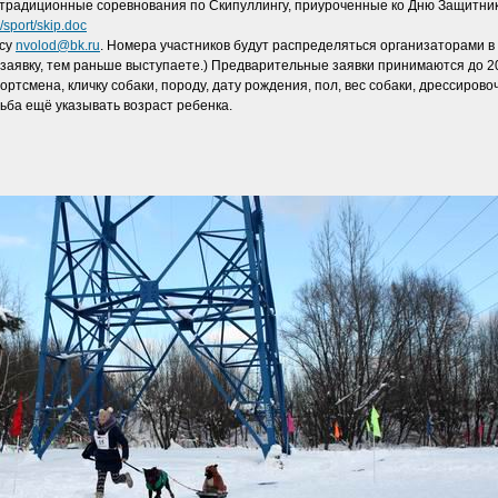
 традиционные соревнования по Скипуллингу, приуроченные ко Дню Защитник
b/sport/skip.doc
есу
nvolod@bk.ru
. Номера участников будут распределяться организаторами в
заявку, тем раньше выступаете.) Предварительные заявки принимаются до 20
ортсмена, кличку собаки, породу, дату рождения, пол, вес собаки, дрессиров
сьба ещё указывать возраст ребенка.