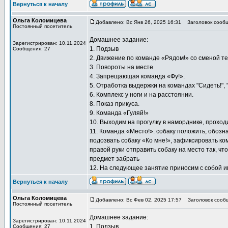
Вернуться к началу
Ольга Коломицева
Добавлено: Вс Янв 26, 2025 16:31
Заголовок сообщ
Постоянный посетитель
Домашнее задание:
Зарегистрирован: 10.11.2024
1. Подзыв
Сообщения: 27
2. Движение по команде «Рядом!» со сменой т
3. Повороты на месте
4. Запрещающая команда «Фу!».
5. Отработка выдержки на командах "Сидеть!", "
6. Комплекс у ноги и на расстоянии.
8. Показ прикуса.
9. Команда «Гуляй!»
10. Выходим на прогулку в наморднике, проход
11. Команда «Место!». собаку положить, обозн
подозвать собаку «Ко мне!», зафиксировать ко
правой руки отправить собаку на место так, чт
предмет забрать
12. На следующее занятие приносим с собой и
Вернуться к началу
Ольга Коломицева
Добавлено: Вс Фев 02, 2025 17:57
Заголовок сооб
Постоянный посетитель
Домашнее задание:
Зарегистрирован: 10.11.2024
1. Подзыв
Сообщения: 27