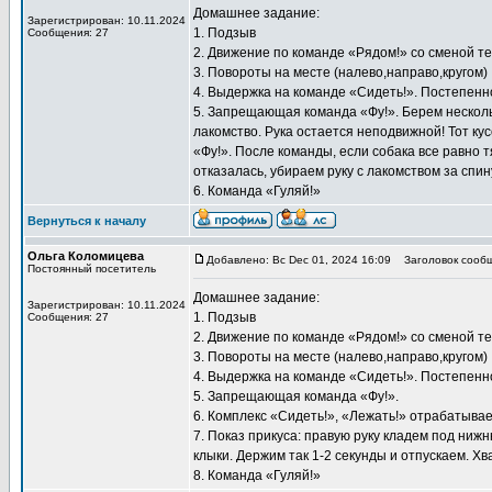
Домашнее задание:
Зарегистрирован: 10.11.2024
1. Подзыв
Сообщения: 27
2. Движение по команде «Рядом!» со сменой т
3. Повороты на месте (налево,направо,кругом)
4. Выдержка на команде «Сидеть!». Постепенн
5. Запрещающая команда «Фу!». Берем нескольк
лакомство. Рука остается неподвижной! Тот кус
«Фу!». После команды, если собака все равно тя
отказалась, убираем руку с лакомством за спин
6. Команда «Гуляй!»
Вернуться к началу
Ольга Коломицева
Добавлено: Вс Dec 01, 2024 16:09
Заголовок сообщ
Постоянный посетитель
Домашнее задание:
Зарегистрирован: 10.11.2024
1. Подзыв
Сообщения: 27
2. Движение по команде «Рядом!» со сменой т
3. Повороты на месте (налево,направо,кругом)
4. Выдержка на команде «Сидеть!». Постепенн
5. Запрещающая команда «Фу!».
6. Комплекс «Сидеть!», «Лежать!» отрабатывае
7. Показ прикуса: правую руку кладем под ни
клыки. Держим так 1-2 секунды и отпускаем. Х
8. Команда «Гуляй!»