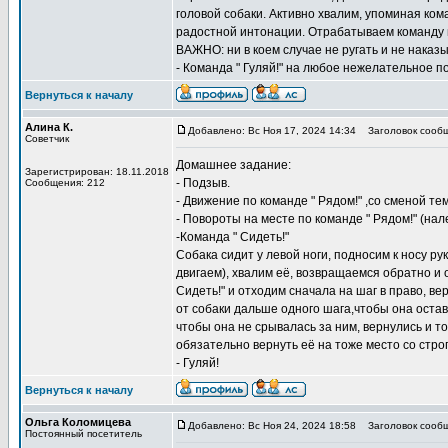
головой собаки. Активно хвалим, упоминая ко
радостной интонации. Отрабатываем команду не
ВАЖНО: ни в коем случае не ругать и не наказ
- Команда " Гуляй!" на любое нежелательное 
Вернуться к началу
Алина К.
Добавлено: Вс Ноя 17, 2024 14:34
Заголовок сообщ
Советчик
Домашнее задание:
Зарегистрирован: 18.11.2018
- Подзыв.
Сообщения: 212
- Движение по команде " Рядом!" ,со сменой те
- Повороты на месте по команде " Рядом!" (нал
-Команда " Сидеть!"
Собака сидит у левой ноги, подносим к носу рук
двигаем), хвалим её, возвращаемся обратно и о
Сидеть!" и отходим сначала на шаг в право, в
от собаки дальше одного шага,чтобы она остав
чтобы она не срывалась за ним, вернулись и то
обязательно вернуть её на тоже место со строг
- Гуляй!
Вернуться к началу
Ольга Коломицева
Добавлено: Вс Ноя 24, 2024 18:58
Заголовок сообщ
Постоянный посетитель