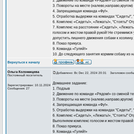
2. Движение по команде «Рядом!» со сменой т
3. Повороты на месте (налево,направо,кругом)
4. Запрещающая команда «Фу!».
5. Отработка выдержки на командах "Сидеть!", "
6. Комплекс «Сидеть!», «Лежать!», "Стоять!" 
7. Комплекс на расстоянии «Сидеть!», «Лежат
голосом и жестом правой рукой! Не стремимся 
допустить лишнего движения собаки к хозяину.
8. Показ прикуса.
9. Команда «Гуляй!»
10. До следующего занятия кормим собаку из 
Вернуться к началу
Ольга Коломицева
Добавлено: Вс Dec 22, 2024 20:31
Заголовок сообщ
Постоянный посетитель
Домашнее задание:
Зарегистрирован: 10.11.2024
1. Подзыв
Сообщения: 27
2. Движение по команде «Рядом!» со сменой т
3. Повороты на месте (налево,направо,кругом)
4. Запрещающая команда «Фу!».
5. Отработка выдержки на командах "Сидеть!", "
6. Комплекс «Сидеть!», «Лежать!», "Стоять!"
Выполняем комплекс голосом и жестом правой 
8. Показ прикуса.
9. Команда «Гуляй!»