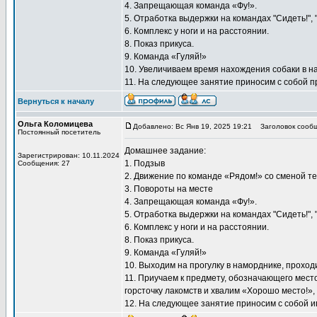
4. Запрещающая команда «Фу!».
5. Отработка выдержки на командах "Сидеть!", "
6. Комплекс у ноги и на расстоянии.
8. Показ прикуса.
9. Команда «Гуляй!»
10. Увеличиваем время нахождения собаки в 
11. На следующее занятие приносим с собой п
Вернуться к началу
Ольга Коломицева
Добавлено: Вс Янв 19, 2025 19:21
Заголовок сообщ
Постоянный посетитель
Домашнее задание:
Зарегистрирован: 10.11.2024
1. Подзыв
Сообщения: 27
2. Движение по команде «Рядом!» со сменой т
3. Повороты на месте
4. Запрещающая команда «Фу!».
5. Отработка выдержки на командах "Сидеть!", "
6. Комплекс у ноги и на расстоянии.
8. Показ прикуса.
9. Команда «Гуляй!»
10. Выходим на прогулку в наморднике, прохо
11. Приучаем к предмету, обозначающего мест
горсточку лакомств и хвалим «Хорошо место!»,
12. На следующее занятие приносим с собой и