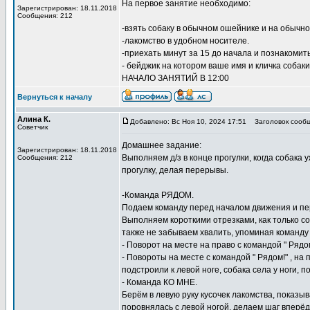
На первое занятие необходимо:
Зарегистрирован: 18.11.2018
Сообщения: 212
-взять собаку в обычном ошейнике и на обычно
-лакомство в удобном носителе.
-приехать минут за 15 до начала и познакомить
- бейджик на котором ваше имя и кличка собаки
НАЧАЛО ЗАНЯТИЙ В 12:00
Вернуться к началу
Алина К.
Добавлено: Вс Ноя 10, 2024 17:51
Заголовок сообщ
Советчик
Домашнее задание:
Зарегистрирован: 18.11.2018
Выполняем д/з в конце прогулки, когда собака
Сообщения: 212
прогулку, делая перерывы.
-Команда РЯДОМ.
Подаем команду перед началом движения и пер
Выполняем короткими отрезками, как только с
также не забываем хвалить, упоминая команду
- Поворот на месте на право с командой " Рядо
- Повороты на месте с командой " Рядом!" , на
подстроили к левой ноге, собака села у ноги, 
- Команда КО МНЕ.
Берём в левую руку кусочек лакомства, показыв
поровнялась с левой ногой, делаем шаг вперёд