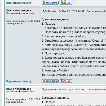
Вернуться к началу
Ольга Коломицева
Добавлено: Вс Dec 08, 2024 16:32
Заголовок сообщ
Постоянный посетитель
Домашнее задание:
Зарегистрирован: 10.11.2024
1. Подзыв
Сообщения: 27
2. Движение по команде «Рядом!» со сменой т
3. Повороты на месте (налево,направо,кругом)
4. Запрещающая команда «Фу!».
5. Отработка выдержки на командах "Сидеть!", "
6. Комплекс «Сидеть!», «Лежать!», "Стоять!"
четко параллельно у левой ноги выполнять весь
7. Показ прикуса.
8. Дома перед зеркалом отрабатываем жесты 
правой рукой. Важно - отрабатываем эти жесты
- иначе ваша собака просто не поймет, что вы о
9. Команда «Гуляй!»
10. На следующее занятие приносим намордни
Вернуться к началу
Ольга Коломицева
Добавлено: Вс Dec 15, 2024 17:57
Заголовок сообщ
Постоянный посетитель
Домашнее задание:
Зарегистрирован: 10.11.2024
1. Подзыв
Сообщения: 27