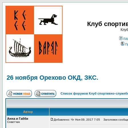
Клуб спорти
Клуб
FA
П
26 ноября Орехово ОКД, ЗКС.
Список форумов Клуб спортивно-служебн
Автор
Анна и Габби
Добавлено: Чт Ноя 09, 2017 7:05
Заголовок сообщен
Советчик