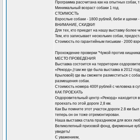
Программа рассчитана как на опытных собак, т
Минимальный возраст собаки 1 год.
СТОИМОСТЬ
Взрослые собаки - 1800 рублей, беби и щенки 
ВНИМАНИЕ, СКИДКИ!
Для тех, кто приедет на нашу выставку более че
Тем, кто записывает нескольких собак, предос
Стоимость по гарантийным письмам - 2000 взр
Прохождение проверки "Чужой против хищника"
МЕСТО ПРОВЕДЕНИЯ
Выставка состоится на территории оздоровит
«Рекорд»,(там же где была выставка в 2012 год
Крыловой) где вы сможете разместиться с соба
размещения собак.
Стоимость номера 400!! рублей с человека в су
КАК ПРОЕХАТЬ
Оздоровительный центр «Рекорд» находится вбл
проехать по этой дороге 2,8 км.
Как Вы помните этот участок дороги 2.8 км был
теперь он он тоже отремонтирован.
Наша выставка стала праздником для всех люб
Великолепный призовой фонд, фирменные кубк
увидеть!
С уважением,