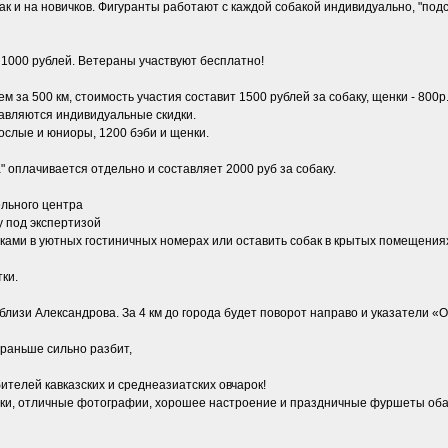
ак и на новичков. Фигуранты работают с каждой собакой индивидуально, "подс
- 1000 рублей. Ветераны участвуют бесплатно!
м за 500 км, стоимость участия составит 1500 рублей за собаку, щенки - 800р
тавляются индивидуальные скидки.
ослые и юниоры, 1200 бэби и щенки.
 оплачивается отдельно и составляет 2000 руб за собаку.
ельного центра
у под экспертизой
ками в уютных гостиничных номерах или оставить собак в крытых помещениях
тки.
изи Александрова. За 4 км до города будет поворот направо и указатели «О
 раньше сильно разбит,
ителей кавказских и среднеазиатских овчарок!
и, отличные фотографии, хорошее настроение и праздничные фуршеты оба дн