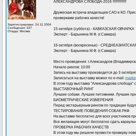
АЛЕКСАНДРОВА СЛОБОДА-2016 !!!!!!!!!!!!!!!
Дружеская встреча владельцев САО и КО. Приг
проверками рабочих качеств!
Зарегистрирован: 24.11.2004
Сообщения: 337
15 октября (суббота) - КАВКАЗСКАЯ ОВЧАРКА
Откуда: Москва
Эксперт - Барынина М.Ф. (г.Самара)
16 октября (воскресенье) - СРЕДНЕАЗИАТСК
Эксперт - Барынина М.Ф. (г.Самара)
Место проведения: г.Александров (Владимирск
Начало рингов: 10:00
Запись на выставку производится до 3 октября
Записаться на выставку можно по e-mail:
marko
В этом году выставка "Александрова слобода" 
ВЫСТАВОЧНЫЙ РИНГ
Лучшие собаки. Лучшие питомники. Лучшие пр
БИОМЕТРИЧЕСКИЕ ИЗМЕРЕНИЯ
Перед экстерьерным рингом по традиции буду
ТЕСТИРОВАНИЕ ПОВЕДЕНИЯ СОБАК РКФ
На выставке бесплатно для всех участников п
Все желающие могут бесплатно сдать караульн
ПРОВЕРКА РАБОЧИХ КАЧЕСТВ
В этом году мы решили провести проверку пов