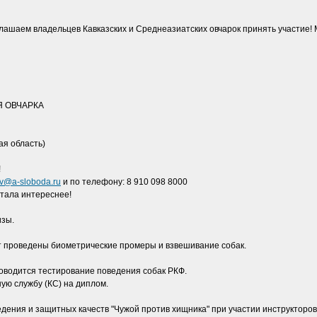
лашаем владельцев Кавказских и Среднеазиатских овчарок принять участие! 
АЯ ОВЧАРКА
ая область)
!
v@a-sloboda.ru
и по телефону: 8 910 098 8000
стала интереснее!
изы.
т проведены биометрические промеры и взвешивание собак.
роводится тестирование поведения собак РКФ.
ую службу (КС) на диплом.
едения и защитных качеств "Чужой против хищника" при участии инструкторов