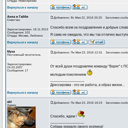
Откуда: Новогиреево
Вернуться к началу
Анна и Габби
Добавлено: Вс Мая 22, 2016 20:25
Заголовок сооб
Советчик
Спасибо всем за поздравления и добрые слова
Зарегистрирован: 18.11.2013
Сообщения: 102
Я сама не ожидала, что мы так отлично высту
Откуда: Москва, Люблино
Вернуться к началу
Муха
Добавлено: Пн Мая 23, 2016 12:31
Заголовок сооб
Постоянный посетитель
Зарегистрирован:
От всей души поздравляю команду "Варяг" с П
24.03.2007
Сообщения: 17
молодым поколением
_________________
Дрессировка - это не работа, а образ жизни...
Вернуться к началу
abl
Добавлено: Пн Мая 23, 2016 19:23
Заголовок сооб
Админ
Спасибо, ждем !
_________________
Собака-зеркало своего хозяина!