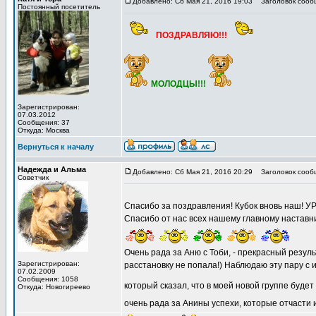
Добавлено: Сб Мая 21, 2016 19:03
Заголовок сооб
Постоянный посетитель
ПОЗДРАВЛЯЮ!!!
МОЛОДЦЫ!!!
Зарегистрирован:
07.03.2012
Сообщения: 37
Откуда: Москва
Вернуться к началу
Надежда и Альма
Добавлено: Сб Мая 21, 2016 20:29
Заголовок сооб
Советчик
Спасибо за поздравления! Кубок вновь наш! УРА
Спасибо от нас всех нашему главному наставн
Очень рада за Аню с Тоби, - прекрасный резуль
Зарегистрирован:
расстановку не попала!) Наблюдаю эту пару с
07.02.2009
Сообщения: 1058
который сказал, что в моей новой группе будет
Откуда: Новогиреево
очень рада за Анины успехи, которые отчасти и 