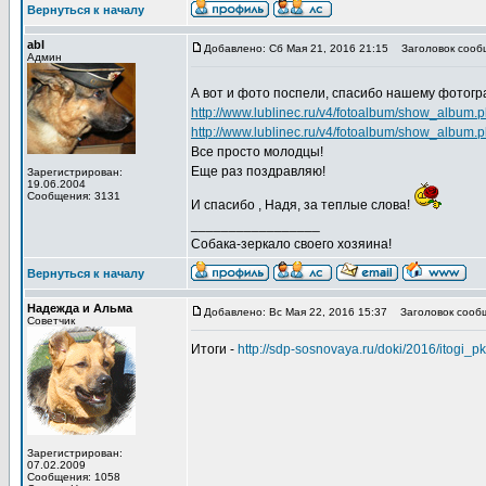
Вернуться к началу
abl
Добавлено: Сб Мая 21, 2016 21:15
Заголовок сооб
Админ
А вот и фото поспели, спасибо нашему фотог
http://www.lublinec.ru/v4/fotoalbum/show_album.
http://www.lublinec.ru/v4/fotoalbum/show_album.
Все просто молодцы!
Еще раз поздравляю!
Зарегистрирован:
19.06.2004
Сообщения: 3131
И спасибо , Надя, за теплые слова!
_________________
Собака-зеркало своего хозяина!
Вернуться к началу
Надежда и Альма
Добавлено: Вс Мая 22, 2016 15:37
Заголовок сооб
Советчик
Итоги -
http://sdp-sosnovaya.ru/doki/2016/itogi_pk
Зарегистрирован:
07.02.2009
Сообщения: 1058