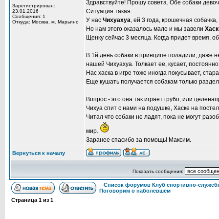
Здравствуйте! Прошу совета. Обе собаки девоч
Зарегистрирован:
Ситуация такая:
23.01.2016
Сообщения: 1
У нас
Чихуахуа
, ей 3 года, крошечная собачка
Откуда: Москва, м. Марьино
Но нам этого оказалось мало и мы завели
Хаск
Щенку сейчас 3 месяца. Когда придет время, о
В 1й день собаки в принципе поладили, даже не
нашей Чихуахуа. Толкает ее, кусает, постоянно
Нас хаска в игре тоже иногда покусывает, стар
Еще кушать получается собакам только раздельн
Вопрос - это она так играет грубо, или целенап
Чихуа спит с нами на подушке, Хаске на постел
Читал что собаки не ладят, пока не могут разо
мир.
Заранее спасибо за помощь! Максим.
Вернуться к началу
Показать сообщения:
Список форумов Клуб спортивно-служебн
Поговорим о наболевшем
Страница
1
из
1