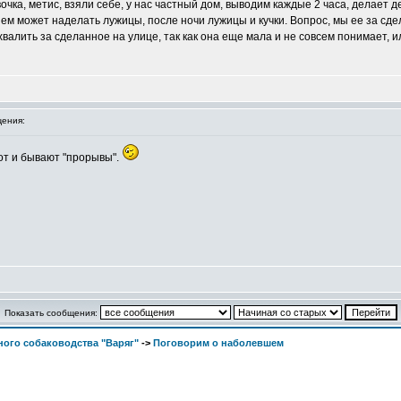
чка, метис, взяли себе, у нас частный дом, выводим каждые 2 часа, делает де
ем может наделать лужицы, после ночи лужицы и кучки. Вопрос, мы ее за сде
хвалить за сделанное на улице, так как она еще мала и не совсем понимает, 
ения:
от и бывают "прорывы".
Показать сообщения:
ого собаководства "Варяг"
->
Поговорим о наболевшем