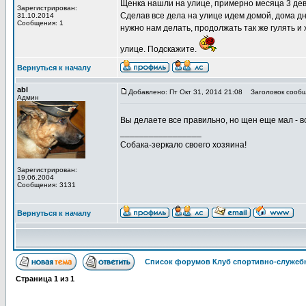
Щенка нашли на улице, примерно месяца 3 дево
Зарегистрирован:
Сделав все дела на улице идем домой, дома дн
31.10.2014
Сообщения: 1
нужно нам делать, продолжать так же гулять и 
улице. Подскажите.
Вернуться к началу
abl
Добавлено: Пт Окт 31, 2014 21:08
Заголовок сообщ
Админ
Вы делаете все правильно, но щен еще мал - в
_________________
Собака-зеркало своего хозяина!
Зарегистрирован:
19.06.2004
Сообщения: 3131
Вернуться к началу
Список форумов Клуб спортивно-служебн
Страница
1
из
1