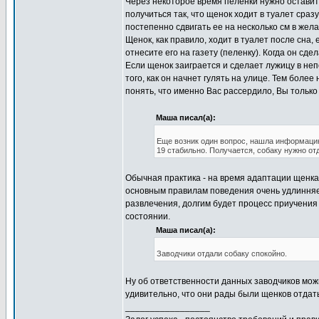
Через некоторое время пеленки нужно оставит
получиться так, что щенок ходит в туалет сраз
постепенно сдвигать ее на несколько см в жел
Щенок, как правило, ходит в туалет после сна, 
отнесите его на газету (пеленку). Когда он сде
Если щенок заиграется и сделает лужицу в неп
того, как он начнет гулять на улице. Тем боле
понять, что именно Вас рассердило, Вы только 
Маша писал(а):
Еще возник один вопрос, нашла информацию
19 стабильно. Получается, собаку нужно о
Обычная практика - на время адаптации щенка б
основным правилам поведения очень удлинняет
развлечения, долгим будет процесс приучения к
состоянии.
Маша писал(а):
Заводчики отдали собаку спокойно.
Ну об ответственности данных заводчиков можн
удивительно, что они рады были щенков отдать
_________________