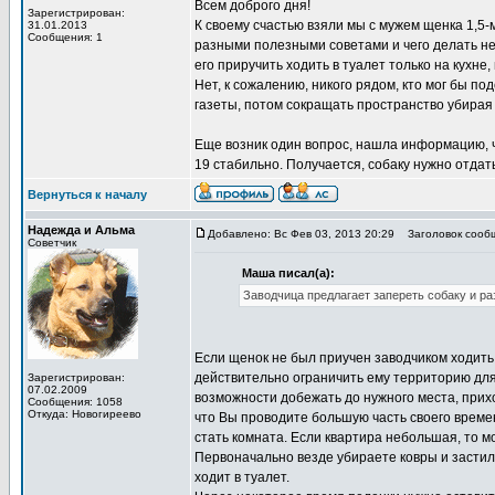
Всем доброго дня!
Зарегистрирован:
К своему счастью взяли мы с мужем щенка 1,5-
31.01.2013
Сообщения: 1
разными полезными советами и чего делать не
его приручить ходить в туалет только на кухне
Нет, к сожалению, никого рядом, кто мог бы по
газеты, потом сокращать пространство убирая
Еще возник один вопрос, нашла информацию, ч
19 стабильно. Получается, собаку нужно отдат
Вернуться к началу
Надежда и Альма
Добавлено: Вс Фев 03, 2013 20:29
Заголовок сообще
Советчик
Маша писал(а):
Заводчица предлагает запереть собаку и ра
Если щенок не был приучен заводчиком ходить 
действительно ограничить ему территорию дл
Зарегистрирован:
07.02.2009
возможности добежать до нужного места, приход
Сообщения: 1058
Откуда: Новогиреево
что Вы проводите большую часть своего времен
стать комната. Если квартира небольшая, то мо
Первоначально везде убираете ковры и засти
ходит в туалет.