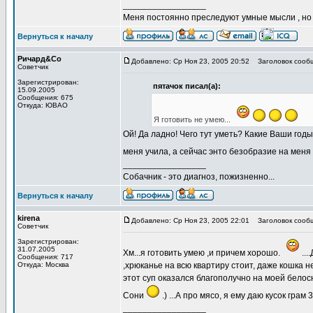
_________________
Меня постоянно преследуют умные мысли , н
Вернуться к началу
Ричард&Со
Добавлено: Ср Ноя 23, 2005 20:52
Заголовок сооб
Советчик
Зарегистрирован:
пятачок писал(а):
15.09.2005
Сообщения: 675
Откуда: ЮВАО
Я готовить не умею...
Ой! Да ладно! Чего тут уметь? Какие Ваши годы
меня учила, а сейчас энто безобразие на меня
_________________
Собачник - это диагноз, пожизненно...
Вернуться к началу
kirena
Добавлено: Ср Ноя 23, 2005 22:01
Заголовок сооб
Советчик
Зарегистрирован:
31.07.2005
Хм...я готовить умею ,и причем хорошо.
...
Сообщения: 717
Откуда: Москва
,хрюканье на всю квартиру стоит, даже кошка не
этот суп оказался благополучно на моей белос
Сони
.) ...А про мясо, я ему даю кусок гра
_________________