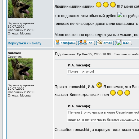
Людиииииииииииииии
!!! У меня с
кто подскажет, чем обычный рубец
от рубца
Зарегистрирован:
говяжью печень сырой давать или ошпаривать
19.07.2005
_________________
Сообщения: 2280
Откуда: Москва
Меня постоянно преследуют умные мысли , н
Вернуться к началу
пятачок
Добавлено: Ср Янв 25, 2006 10:00
Заголовок сооб
Советчик
И.А. писал(а):
Привет пяточок!
Зарегистрирован:
Привет :romashki ,
И.А.
Я понимаю, что Ваш
19.07.2005
Сообщения: 2280
хватает Винни, кролика и пчел
Откуда: Москва
И.А. писал(а):
Печень (точно читала в книге Семейные люб
виде т.к. в печени часто бывают зародыши 
Спасибки :romashki , а вареную тоже низзя час