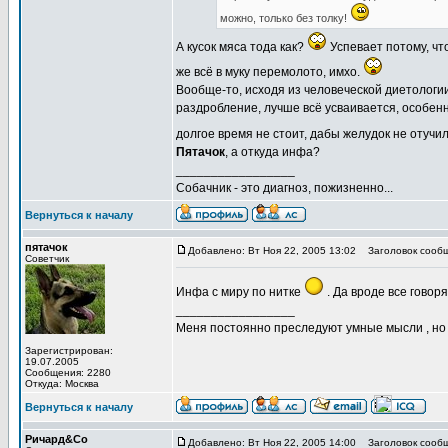
можно, только без толку!
А кусок мяса тода как?
Успевает потому, ч
же всё в муку перемолото, имхо.
Вообще-то, исходя из человеческой диетологии
раздробление, лучше всё усваивается, особен
долгое время не стоит, дабы желудок не отучи
Пятачок
, а откуда инфа?
_________________
Собачник - это диагноз, пожизненно...
Вернуться к началу
пятачок
Добавлено: Вт Ноя 22, 2005 13:02
Заголовок сообщ
Советчик
Инфа с миру по нитке
. Да вроде все говор
_________________
Меня постоянно преследуют умные мысли , н
Зарегистрирован:
19.07.2005
Сообщения: 2280
Откуда: Москва
Вернуться к началу
Ричард&Со
Добавлено: Вт Ноя 22, 2005 14:00
Заголовок сообщ