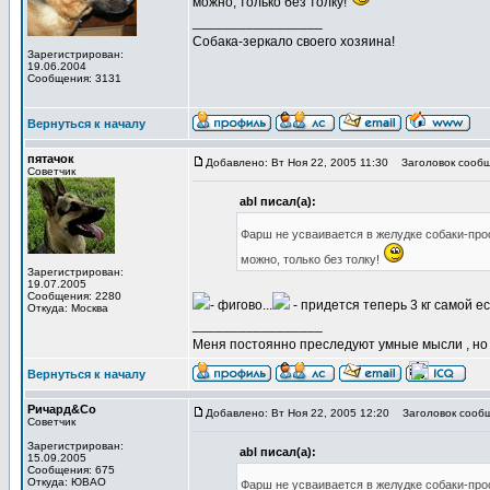
можно, только без толку!
_________________
Собака-зеркало своего хозяина!
Зарегистрирован:
19.06.2004
Сообщения: 3131
Вернуться к началу
пятачок
Добавлено: Вт Ноя 22, 2005 11:30
Заголовок сообщ
Советчик
abl писал(а):
Фарш не усваивается в желудке собаки-прос
можно, только без толку!
Зарегистрирован:
19.07.2005
Сообщения: 2280
- фигово...
- придется теперь 3 кг самой ест
Откуда: Москва
_________________
Меня постоянно преследуют умные мысли , н
Вернуться к началу
Ричард&Со
Добавлено: Вт Ноя 22, 2005 12:20
Заголовок сообщ
Советчик
Зарегистрирован:
abl писал(а):
15.09.2005
Сообщения: 675
Откуда: ЮВАО
Фарш не усваивается в желудке собаки-прос