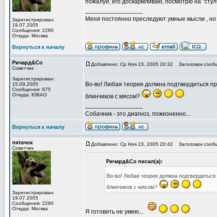
пожалуй, его доскармливаю, посмотрю на "стул
_________________
Меня постоянно преследуют умные мысли , н
Зарегистрирован:
19.07.2005
Сообщения: 2280
Откуда: Москва
Вернуться к началу
Ричард&Со
Добавлено: Ср Ноя 23, 2005 20:32
Заголовок сооб
Советчик
Зарегистрирован:
Во-во! Любая теория должна подтвердиться пр
15.09.2005
Сообщения: 675
Откуда: ЮВАО
блинчиков с мясом?
_________________
Собачник - это диагноз, пожизненно...
Вернуться к началу
пятачок
Добавлено: Ср Ноя 23, 2005 20:42
Заголовок сооб
Советчик
Ричард&Со писал(а):
Во-во! Любая теория должна подтвердиться
блинчиков с мясом?
Зарегистрирован:
19.07.2005
Сообщения: 2280
Откуда: Москва
Я готовить не умею...