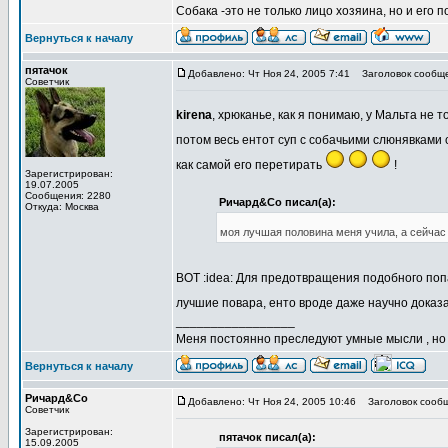
Собака -это не только лицо хозяина, но и его п
Вернуться к началу
пятачок
Добавлено: Чт Ноя 24, 2005 7:41
Заголовок сообще
Советчик
kirena
, хрюканье, как я понимаю, у Мальта не т
потом весь ентот суп с собачьими слюнявками 
как самой его перетирать
!
Зарегистрирован:
19.07.2005
Сообщения: 2280
Ричард&Со писал(а):
Откуда: Москва
моя лучшая половина меня учила, а сейчас
ВОТ :idea: Для предотвращения подобного по
лучшие повара, енто вроде даже научно дока
_________________
Меня постоянно преследуют умные мысли , н
Вернуться к началу
Ричард&Со
Добавлено: Чт Ноя 24, 2005 10:46
Заголовок сообщ
Советчик
Зарегистрирован:
пятачок писал(а):
15.09.2005