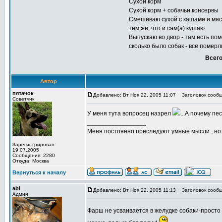
Сухой корм
Сухой корм + собачьи консервы
Смешиваю сухой с кашами и мясом
тем же, что и сам(а) кушаю
Выпускаю во двор - там есть пом
сколько было собак - все померли
Всего
Автор
пятачок
Добавлено: Вт Ноя 22, 2005 11:07
Заголовок сообщ
Советчик
У меня тута вопросец назрел
...А почему п
_________________
Меня постоянно преследуют умные мысли , н
Зарегистрирован:
19.07.2005
Сообщения: 2280
Откуда: Москва
Вернуться к началу
abl
Добавлено: Вт Ноя 22, 2005 11:13
Заголовок сообщ
Админ
Фарш не усваивается в желудке собаки-просто 