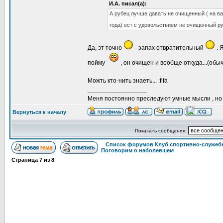
И.А. писал(а):
А рубец лучше давать не очищенный ( на ваш
года) ест с удовольствием не очищенный ру
Да, эт точно
- запах отвратительный
. 
пойму
, он очищен и вообще откуда...(об
Можть кто-нить знаеть... :fifa
_________________
Меня постоянно преследуют умные мысли , н
Вернуться к началу
Показать сообщения:
Список форумов Клуб спортивно-служебн
Поговорим о наболевшем
Страница
7
из
8