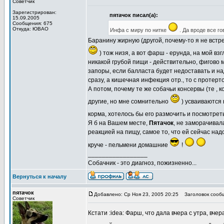
Советчик
Зарегистрирован:
пятачок писал(а):
15.09.2005
Сообщения: 675
Откуда: ЮВАО
Инфа с миру по нитке
. Да вроде все г
Баранину жирную (другой, почему-то я не встр
) тож низя, а вот фарш - ерунда, на мой взг
никакой грубой пищи - действительно, фигово м
запоры, если балласта будет недоставать и на
сразу, а кишечная инфекция отр., то с протерто
А потом, почему те же собачьи консервы (те ,
другие, но мне сомнительно
) усваиваются 
корма, хотелось бы его размочить и посмотрет
Я б на Вашем месте,
Пятачок
, не заморачивал
реакцией на пищу, самое то, что ей сейчас над
круче - пельмени домашние
!
_________________
Собачник - это диагноз, пожизненно...
Вернуться к началу
пятачок
Добавлено: Ср Ноя 23, 2005 20:25
Заголовок сооб
Советчик
Кстати :idea: Фарш, что дала вчера с утра, вч