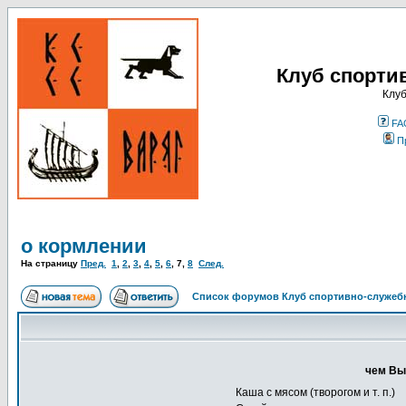
Клуб спорти
Клуб
FA
П
о кормлении
На страницу
Пред.
1
,
2
,
3
,
4
,
5
,
6
,
7
,
8
След.
Список форумов Клуб спортивно-служебн
чем Вы
Каша с мясом (творогом и т. п.)