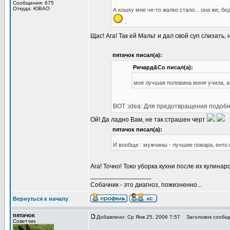
Сообщения: 675
Откуда: ЮВАО
А кошку мне че-то жалко стало... она же, б
.
Щас! Ага! Так ей Мальт и дал свой суп слизать,
пятачок писал(а):
Ричард&Со писал(а):
моя лучшая половина меня учила, а
ВОТ :idea: Для предотвращения подоб
Ой! Да ладно Вам, не так страшен черт
пятачок писал(а):
И вообще : мужчины - лучшие повара, енто
Ага! Точно! Токо уборка кухни после их кулин
_________________
Собачник - это диагноз, пожизненно...
Вернуться к началу
пятачок
Добавлено: Ср Янв 25, 2006 7:57
Заголовок сообщ
Советчик