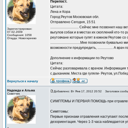
Перепост.
Цитата:
Лена и Кора
Город:Реутов Московская обл.
Отправлено Сегодня, 15:51
................................. Сейчас мне позво
Зарегистрирован:
07.02.2009
выгулов собак и в местах их скоплений кто-то
Сообщения: 1058
реутовчане которые гулят в южном Реутове со
Откуда: Новогиреево
...................................Мне позвонили бу
возможности предупредить, .................. А в
Дополнение к информации по Реутово
Цитата:
Сейчас разговаривала с врачом. Информация та
с дыханием. Места где гуляли- Реутов, ул.Побе
Вернуться к началу
Надежда и Альма
Добавлено: Вт Янв 17, 2012 20:52
Заголовок сообщ
Советчик
СИМПТОМЫ И ПЕРВАЯ ПОМОЩЬ при отравлени
Симптомы:
Первые признаки отравления наступают после 
дезориентация. Через 1-3 часа наблюдается уг