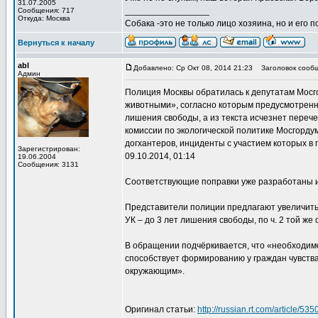
31.07.2005
_________________
Сообщения: 717
Откуда: Москва
Собака -это не только лицо хозяина, но и его п
Вернуться к началу
abl
Добавлено: Ср Окт 08, 2014 21:23
Заголовок сообщ
Админ
Полиция Москвы обратилась к депутатам Мосг
животными», согласно которым предусмотренно
лишения свободы, а из текста исчезнет переч
комиссии по экологической политике Мосгорд
догхантеров, инциденты с участием которых в
Зарегистрирован:
09.10.2014, 01:14
19.06.2004
Сообщения: 3131
Соответствующие поправки уже разработаны и
Представители полиции предлагают увеличить 
УК – до 3 лет лишения свободы, по ч. 2 той же 
В обращении подчёркивается, что «необходимо
способствует формированию у граждан чувства
окружающим».
Оригинал статьи:
http://russian.rt.com/article/