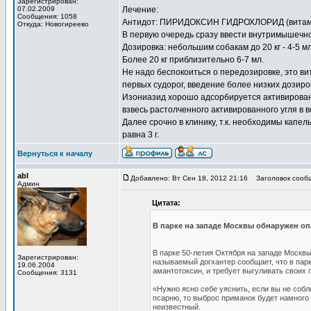
Зарегистрирован:
07.02.2009
Лечение:
Сообщения: 1058
Антидот: ПИРИДОКСИН ГИДРОХЛОРИД (витам
Откуда: Новогиреево
В первую очередь сразу ввести внутримышечно
Дозировка: небольшим собакам до 20 кг - 4-5 мл
Более 20 кг приблизительно 6-7 мл.
Не надо беспокоиться о передозировке, это ви
первых судорог, введение более низких дозиро
Изониазид хорошо адсорбируется активированн
взвесь растолченного активированного угля в в
Далее срочно в клинику, т.к. необходимы кап
равна 3 г.
Вернуться к началу
abl
Добавлено: Вт Сен 18, 2012 21:16
Заголовок сооб
Админ
Цитата:
В парке на западе Москвы обнаружен о
В парке 50-летия Октября на западе Москв
Зарегистрирован:
называемый догхантер сообщает, что в парк
19.06.2004
амантотоксин, и требует выгуливать своих 
Сообщения: 3131
«Нужно ясно себе уяснить, если вы не соб
псарню, то выброс приманок будет намног
неизвестный.