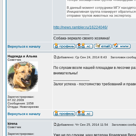
В данный момент сотрудники МГУ находятся 
Инициативная группа планирует обратиться
отправке трупов животных на экспертизу.
http://news.rambler.ru/16224046/
_________________
Собака-зеркало своего хозяина!
Вернуться к началу
Надежда и Альма
Добавлено: Ср Сен 24, 2014 8:43
Заголовок сообщ
Советчик
По слухам возле нашей площадки в лесочке ра
внимательны!
_________________
Залог успеха - постоянство требований и прави
Зарегистрирован:
07.02.2009
Сообщения: 1058
Откуда: Новогиреево
Вернуться к началу
kirena
Добавлено: Чт Сен 25, 2014 11:54
Заголовок сообщ
Советчик
Зарегистрирован:
Уже не по слухам, наш ветеран Краевская Вера