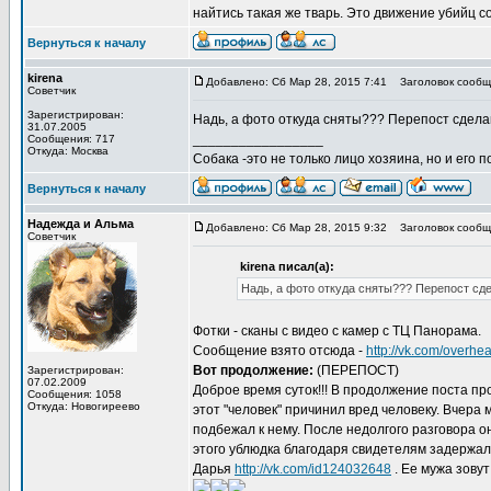
найтись такая же тварь. Это движение убийц соб
Вернуться к началу
kirena
Добавлено: Сб Мар 28, 2015 7:41
Заголовок сообщ
Советчик
Зарегистрирован:
Надь, а фото откуда сняты??? Перепост сделаю
31.07.2005
_________________
Сообщения: 717
Откуда: Москва
Собака -это не только лицо хозяина, но и его п
Вернуться к началу
Надежда и Альма
Добавлено: Сб Мар 28, 2015 9:32
Заголовок сообщ
Советчик
kirena писал(а):
Надь, а фото откуда сняты??? Перепост сде
Фотки - сканы с видео с камер с ТЦ Панорама.
Сообщение взято отсюда -
http://vk.com/overhe
Вот продолжение:
(ПЕРЕПОСТ)
Зарегистрирован:
07.02.2009
Доброе время суток!!! В продолжение поста п
Сообщения: 1058
Откуда: Новогиреево
этот "человек" причинил вред человеку. Вчера 
подбежал к нему. После недолгого разговора он
этого ублюдка благодаря свидетелям задержал
Дарья
http://vk.com/id124032648
. Ее мужа зову