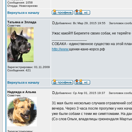
Сообщения: 1058
Откуда: Новогиреево
Вернуться к началу
Татьяна и Эллада
Добавлено: Вс Мар 29, 2015 19:55
Заголовок сооб
Советчик
Ужас какой!!! Беригите своих собак, не теряйте
_________________
СОБАКА - единственное существо на этой план
http://www.
щенки-кане-корсо.рф
Зарегистрирован: 01.11.2009
Сообщения: 421
Вернуться к началу
Надежда и Альма
Добавлено: Ср Апр 01, 2015 19:37
Заголовок сооб
Советчик
31 мая было несколько случаев отравлений соб
вечера. Через 3 часа после прогулки у них нача
уже были собаки с теми же симптомами. На да
(Со слов Ольги, владелицы грюнендаля Мартын
Зарегистрирован: