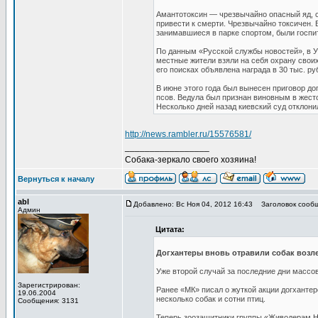
Амантотоксин — чрезвычайно опасный яд, с
привести к смерти. Чрезвычайно токсичен. 
занимавшиеся в парке спортом, были госпи
По данным «Русской службы новостей», в У
местные жители взяли на себя охрану свои
его поисках объявлена награда в 30 тыс. ру
В июне этого года был вынесен приговор до
псов. Ведула был признан виновным в жест
Несколько дней назад киевский суд отклони
http://news.rambler.ru/15576581/
_________________
Собака-зеркало своего хозяина!
Вернуться к началу
abl
Добавлено: Вс Ноя 04, 2012 16:43
Заголовок сообщ
Админ
Цитата:
Догхантеры вновь отравили собак возл
Уже второй случай за последние дни массо
Зарегистрирован:
Ранее «МК» писал о жуткой акции догхантеро
19.06.2004
несколько собак и сотни птиц.
Сообщения: 3131
Теперь зоозащитники группы «Живодерам НЕ