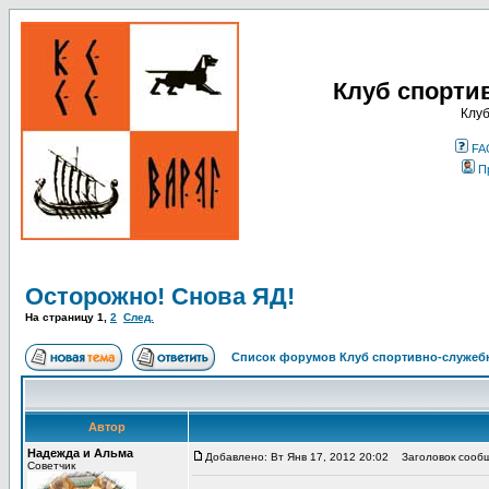
Клуб спорти
Клуб
FA
П
Осторожно! Снова ЯД!
На страницу
1
,
2
След.
Список форумов Клуб спортивно-служебн
Автор
Надежда и Альма
Добавлено: Вт Янв 17, 2012 20:02
Заголовок сообщ
Советчик