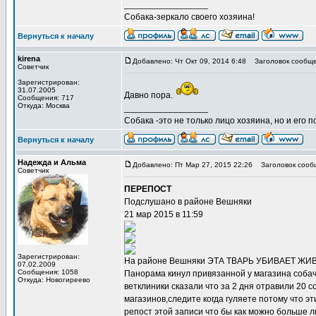
_________________
Собака-зеркало своего хозяина!
Вернуться к началу
kirena
Добавлено: Чт Окт 09, 2014 6:48
Заголовок сообще
Советчик
Зарегистрирован:
31.07.2005
Давно пора.
Сообщения: 717
Откуда: Москва
_________________
Собака -это не только лицо хозяина, но и его п
Вернуться к началу
Надежда и Альма
Добавлено: Пт Мар 27, 2015 22:26
Заголовок сооб
Советчик
ПЕРЕПОСТ
Подслушано в районе Вешняки
21 мар 2015 в 11:59
Зарегистрирован:
На районе Вешняки ЭТА ТВАРЬ УБИВАЕТ ЖИВОТН
07.02.2009
Сообщения: 1058
Панорама кинул привязанной у магазина собач
Откуда: Новогиреево
ветклиники сказали что за 2 дня отравили 20 
магазинов,следите когда гуляете потому что э
репост этой записи что бы как можно больше л