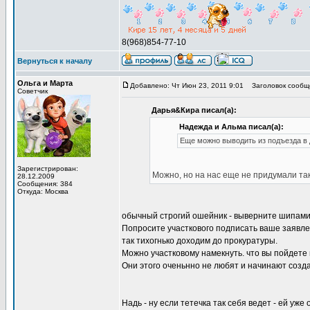
8(968)854-77-10
Вернуться к началу
Ольга и Марта
Добавлено: Чт Июн 23, 2011 9:01
Заголовок сообщ
Советчик
Дарья&Кира писал(а):
Надежда и Альма писал(а):
Еще можно выводить из подъезда в
Зарегистрирован:
Можно, но на нас еще не придумали та
28.12.2009
Сообщения: 384
Откуда: Москва
обычный строгий ошейник - выверните шипами 
Попросите участкового подписать ваше заявле
так тихогнько доходим до прокуратуры.
Можно участковому намекнуть. что вы пойдете
Они этого оченьнно не любят и начинают созда
Надь - ну если тетечка так себя ведет - ей уже