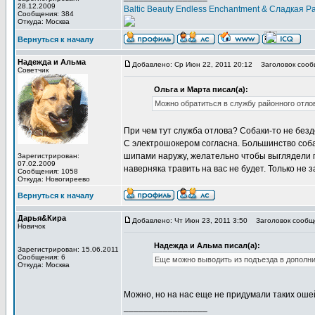
28.12.2009
Baltic Beauty Endless Enchantment & Сладкая 
Сообщения: 384
Откуда: Москва
Вернуться к началу
Надежда и Альма
Добавлено: Ср Июн 22, 2011 20:12
Заголовок сооб
Советчик
Ольга и Марта писал(а):
Можно обратиться в службу районного отло
При чем тут служба отлова? Собаки-то не безд
С электрошокером согласна. Большинство соба
шипами наружу, желательно чтобы выглядели п
Зарегистрирован:
07.02.2009
наверняка травить на вас не будет. Только не 
Сообщения: 1058
Откуда: Новогиреево
Вернуться к началу
Дарья&Кира
Добавлено: Чт Июн 23, 2011 3:50
Заголовок сообщ
Новичок
Надежда и Альма писал(а):
Зарегистрирован: 15.06.2011
Сообщения: 6
Еще можно выводить из подъезда в дополн
Откуда: Москва
Можно, но на нас еще не придумали таких оше
_________________