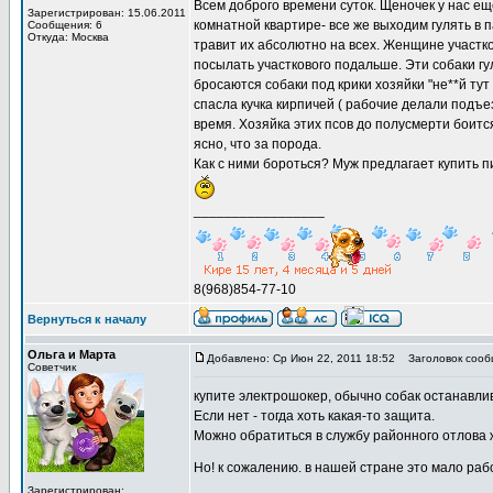
Всем доброго времени суток. Щеночек у нас еще
Зарегистрирован: 15.06.2011
комнатной квартире- все же выходим гулять в 
Сообщения: 6
Откуда: Москва
травит их абсолютно на всех. Женщине участк
посылать участкового подальше. Эти собаки гул
бросаются собаки под крики хозяйки "не**й тут 
спасла кучка кирпичей ( рабочие делали подъез
время. Хозяйка этих псов до полусмерти боится
ясно, что за порода.
Как с ними бороться? Муж предлагает купить пи
_________________
8(968)854-77-10
Вернуться к началу
Ольга и Марта
Добавлено: Ср Июн 22, 2011 18:52
Заголовок сооб
Советчик
купите электрошокер, обычно собак останавлив
Если нет - тогда хоть какая-то защита.
Можно обратиться в службу районного отлова 
Но! к сожалению. в нашей стране это мало ра
_________________
Зарегистрирован: