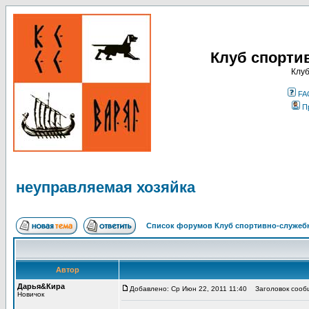
Клуб спорти
Клуб
FA
П
неуправляемая хозяйка
Список форумов Клуб спортивно-служебн
Автор
Дарья&Кира
Добавлено: Ср Июн 22, 2011 11:40
Заголовок сообщ
Новичок