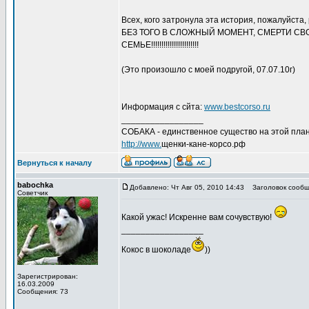
Всех, кого затронула эта история, пожалуйс
БЕЗ ТОГО В СЛОЖНЫЙ МОМЕНТ, СМЕРТИ СВ
СЕМЬЕ!!!!!!!!!!!!!!!!!!!!!!!
(Это произошло с моей подругой, 07.07.10г)
Информация с сйта:
www.bestcorso.ru
_________________
СОБАКА - единственное существо на этой план
http://www.
щенки-кане-корсо.рф
Вернуться к началу
babochka
Добавлено: Чт Авг 05, 2010 14:43
Заголовок сообщ
Советчик
Какой ужас! Искренне вам сочувствую!
_________________
Кокос в шоколаде
))
Зарегистрирован:
16.03.2009
Сообщения: 73