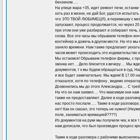
бензином…..
На улице жара +35, идет ремонт печи, останки
хоть раз в жизни, не дай Бог, удастся испытат
что ЭТО ТВОЙ ЛЮБИМЕЦ!!!), в перемешку с мат
запускают, процесс продолжается, но через 2
при этом они уже разбирают и собирают печь, 
снова. Все эти часы мы обрываем телефон конт
контейнер и дожечь в другом месте. На что мы п
заняло времени. Нам также предлагают уехать 
часов может происходить это издевательство н
Мы остаемся! Обрываем телефон фирмы, с прос
звонка нет… Дело близится к вечеру…. Мы жде
документов, т к мы будем обращаться в суд. На
и все будет замечательно. Мы ждем! В 17.00 н
отказался, хотя по телефону , видимо оператор
Дозвонились мы до этого Александра…. С тр
На что он нам заявил…. Что максимум они нам 
также не предоставляют. Далее в ходе разговор
нас просто послали….. Также в ходе разговора
нет! Как он сказал, это теперь не нужно! (Неу
поле, заниматься кремацией????)
Из документов на руки мы получили чек, и все 
нам дописали, что был произведен процесс к
Также в ходе разговора с рабочими выяснились