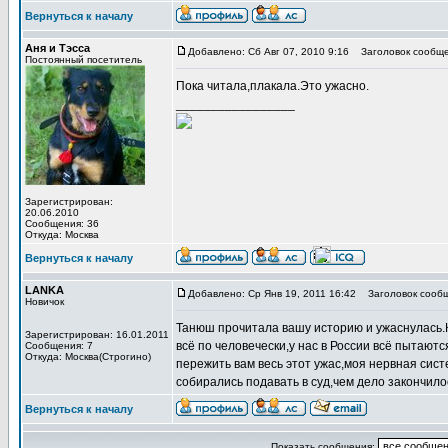
Вернуться к началу
Аня и Тэсса
Добавлено: Сб Авг 07, 2010 9:16
Заголовок сообще
Постоянный посетитель
Пока читала,плакала.Это ужасно.
_________________
Зарегистрирован:
20.06.2010
Сообщения: 36
Откуда: Москва
Вернуться к началу
LANKA
Добавлено: Ср Янв 19, 2011 16:42
Заголовок сообщ
Новичок
Танюш прочитала вашу историю и ужаснулась.К
Зарегистрирован: 16.01.2011
всё по человечески,у нас в России всё пытаютс
Сообщения: 7
Откуда: Москва(Строгино)
пережить вам весь этот ужас,моя нервная сис
собирались подавать в суд,чем дело закончило
Вернуться к началу
Показать сообщения: