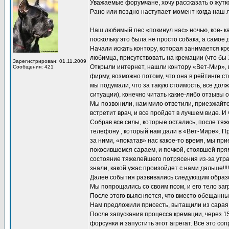
Уважаемые форумчане, хочу рассказать о жутко
Рано или поздно наступает момент когда наш
Наш любимый пес «покинул нас» ночью, кое- ка
поскольку это была не просто собака, а самое
Начали искать контору, которая занимается к
любимца, присутствовать на кремации (что бы 
Зарегистрирован: 01.11.2009
Открыли интернет, нашли контору «Вет-Мир», 
Сообщения: 421
фирму, возможно потому, что она в рейтинге ст
мы подумали, что за такую стоимость, все дол
ситуации), конечно читать какие-либо отзывы
Мы позвонили, нам мило ответили, приезжайте
встретит врач, и все пройдет в лучшем виде. И
Собрав все силы, которые остались, после тя
телефону , который нам дали в «Вет-Мире». Пр
за ними, «покатав» нас какое-то время, мы пр
покосившемся сараем, и печкой, стоявшей прям
состояние тяжелейшего потрясения из-за утра
знали, какой ужас произойдет с нами дальше!!!!!!
Далее события развивались следующим образ
Мы попрощались со своим псом, и его тело заг
После этого выясняется, что вместо обещанных
Нам предложили присесть, вытащили из сарая 
После запускания процесса кремации, через 15
форсунки и запустить этот агрегат. Все это 