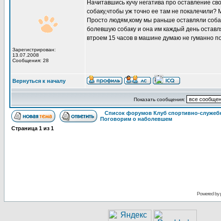
Начитавшись кучу негатива про оставление сво
собаку,чтобы уж точно ее там не покалечили? 
Просто людям,кому мы раньше оставляли собак,
болевшую собаку и она им каждый день оставлял
втроем 15 часов в машине думаю не гуманно по 
Зарегистрирован:
13.07.2008
Сообщения: 28
Вернуться к началу
Показать сообщения:
Список форумов Клуб спортивно-служебн
Поговорим о наболевшем
Страница
1
из
1
Powered by