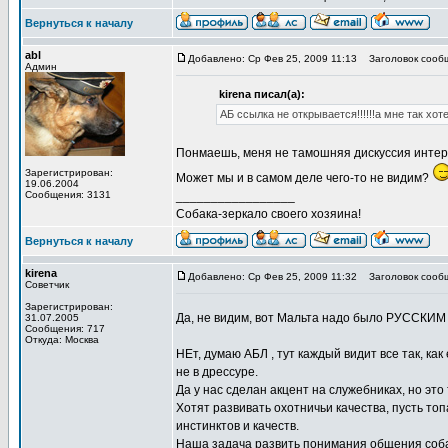
Вернуться к началу
abl
Добавлено: Ср Фев 25, 2009 11:13
Заголовок сооб
Админ
kirena писал(а):
АБ ссылка не открывается!!!!!!а мне так хот
Понмаешь, меня не тамошняя дискуссия интере
Зарегистрирован:
Может мы и в самом деле чего-то не видим?
19.06.2004
Сообщения: 3131
_________________
Собака-зеркало своего хозяина!
Вернуться к началу
kirena
Добавлено: Ср Фев 25, 2009 11:32
Заголовок сооб
Советчик
Зарегистрирован:
Да, не видим, вот Мальта надо было РУССКИМ
31.07.2005
Сообщения: 717
Откуда: Москва
НЕт, думаю АБЛ , тут каждый видит все так, ка
не в дрессуре.
Да у нас сделан акцент на служебниках, но это
Хотят развивать охотничьи качества, пусть т
инстинктов и качеств.
Наша задача развить понимания общения собаки