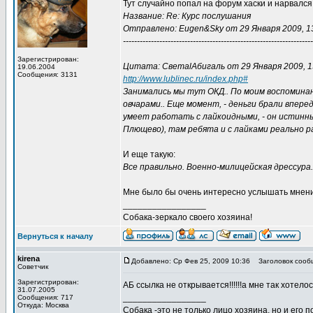
Тут случайно попал на форум хаски и нарвалс
Название: Re: Курс послушания
Отправлено: Eugen&Sky от 29 Января 2009, 1
--------------------------------------------------------------------
Зарегистрирован:
Цитата: СветаlАбигаль от 29 Января 2009, 1
19.06.2004
Сообщения: 3131
http://www.lublinec.ru/index.php#
Занимались мы тут ОКД.. По моим воспоминан
овчарами.. Еще момент, - деньги брали вперед 
умеет работать с лайкоидными, - он истинны
Плющево), там ребята и с лайками реально р
И еще такую:
Все правильно. Военно-милицейская дрессура
Мне было бы очень интересно услышать мнение
_________________
Собака-зеркало своего хозяина!
Вернуться к началу
kirena
Добавлено: Ср Фев 25, 2009 10:36
Заголовок сооб
Советчик
Зарегистрирован:
АБ ссылка не открывается!!!!!!а мне так хотелос
31.07.2005
_________________
Сообщения: 717
Откуда: Москва
Собака -это не только лицо хозяина, но и его п