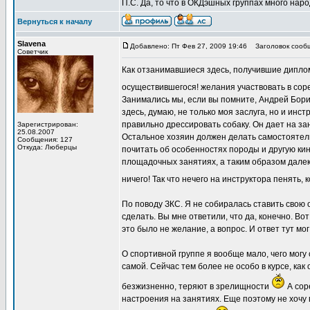
П.С. Да, то что в ОКДэшных группах много наро
Вернуться к началу
Slavena
Добавлено: Пт Фев 27, 2009 19:46
Заголовок сооб
Советчик
Как отзанимавшиеся здесь, получившие диплом
осуществившегося! желания участвовать в сор
Занимались мы, если вы помните, Андрей Борис
здесь, думаю, не только моя заслуга, но и инс
правильно дрессировать собаку. Он дает на за
Зарегистрирован:
25.08.2007
Остальное хозяин должен делать самостоятельн
Сообщения: 127
Откуда: Люберцы
почитать об особенностях породы и другую ки
площадочных занятиях, а таким образом далек
ничего! Так что нечего на инструктора пенять, 
По поводу ЗКС. Я не собиралась ставить свою 
сделать. Вы мне ответили, что да, конечно. Вот
это было не желание, а вопрос. И ответ тут мо
О спортивной группе я вообще мало, чего могу 
самой. Сейчас тем более не особо в курсе, как
безжизненно, теряют в зрелищности
А сор
настроения на занятиях. Еще поэтому не хочу в