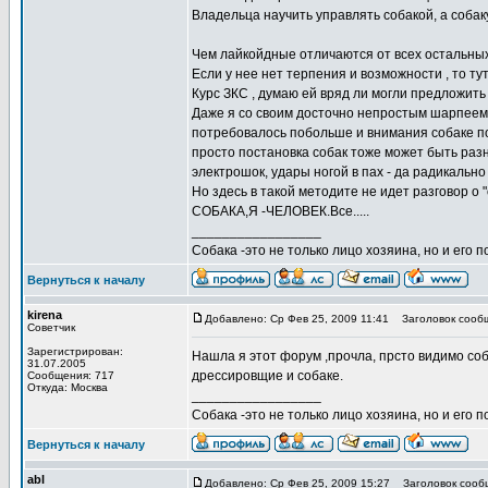
Владельца научить управлять собакой, а собаку
Чем лайкойдные отличаются от всех остальных
Если у нее нет терпения и возможности , то тут
Курс ЗКС , думаю ей вряд ли могли предложить 
Даже я со своим досточно непростым шарпеем 
потребовалось побольше и внимания собаке пом
просто постановка собак тоже может быть разн
электрошок, удары ногой в пах - да радикально 
Но здесь в такой методите не идет разговор о
СОБАКА,Я -ЧЕЛОВЕК.Все.....
_________________
Собака -это не только лицо хозяина, но и его п
Вернуться к началу
kirena
Добавлено: Ср Фев 25, 2009 11:41
Заголовок сооб
Советчик
Зарегистрирован:
Нашла я этот форум ,прочла, прсто видимо соб
31.07.2005
дрессировщие и собаке.
Сообщения: 717
Откуда: Москва
_________________
Собака -это не только лицо хозяина, но и его п
Вернуться к началу
abl
Добавлено: Ср Фев 25, 2009 15:27
Заголовок сооб