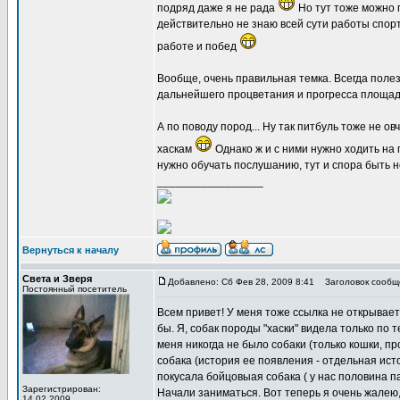
подряд даже я не рада
Но тут тоже можно п
действительно не знаю всей сути работы спорти
работе и побед
Вообще, очень правильная темка. Всегда полез
дальнейшего процветания и прогресса площад
А по поводу пород... Ну так питбуль тоже не о
хаскам
Однако ж и с ними нужно ходить на 
нужно обучать послушанию, тут и спора быть н
_________________
Вернуться к началу
Света и Зверя
Добавлено: Сб Фев 28, 2009 8:41
Заголовок сообщ
Постоянный посетитель
Всем привет! У меня тоже ссылка не открывает
бы. Я, собак породы "хаски" видела только по т
меня никогда не было собаки (только кошки, про
собака (история ее появления - отдельная истор
покусала бойцовыая собака ( у нас половина п
Зарегистрирован:
Начали заниматься. Вот теперь я очень жалею, 
14.02.2009