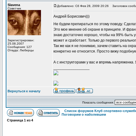
Slavena
Добавлено: Сб Фев 28, 2009 20:26
Заголовок сооб
Советчик
Андрей Борисович)))
Не будем препираться по этому поводу. Сделат
Это мое мнение об охране в принципе. И франц
знаю достаточно хорошо, чтобы на 99% быть уве
может и сработает. Только до первого реальног
Зарегистрирован:
25.08.2007
Так же как я не понимаю, зачем ставить на охр
Сообщения: 127
Откуда: Люберцы
конкретно не относится. Просто вижу подобную 
А с инструкторами у вас и впрямь напряженка. 
_________________
Вернуться к началу
Показать сообщения:
Список форумов Клуб спортивно-служебн
Поговорим о наболевшем
Страница
1
из
4