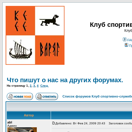
Клуб спорти
Клуб
FA
П
Что пишут о нас на других форумах.
На страницу
1
,
2
,
3
,
4
След.
Список форумов Клуб спортивно-служебн
Автор
abl
Добавлено: Вт Фев 24, 2009 20:43
Заголовок сообще
Админ