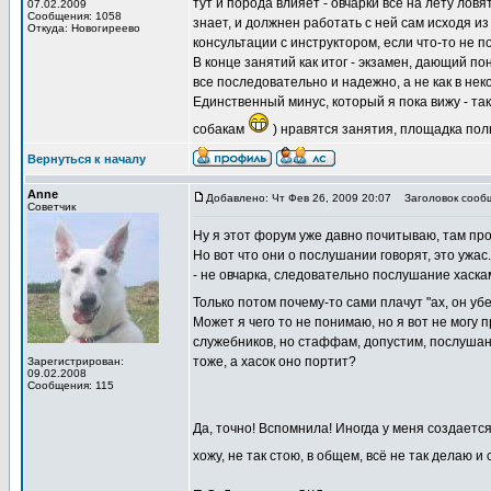
тут и порода влияет - овчарки все на лету лов
07.02.2009
Сообщения: 1058
знает, и должнен работать с ней сам исходя и
Откуда: Новогиреево
консультации с инструктором, если что-то не п
В конце занятий как итог - экзамен, дающий по
все последовательно и надежно, а не как в неко
Единственный минус, который я пока вижу - так 
собакам
) нравятся занятия, площадка пол
Вернуться к началу
Anne
Добавлено: Чт Фев 26, 2009 20:07
Заголовок сооб
Советчик
Ну я этот форум уже давно почитываю, там пр
Но вот что они о послушании говорят, это ужас
- не овчарка, следовательно послушание хаскам 
Только потом почему-то сами плачут "ах, он убег
Может я чего то не понимаю, но я вот не могу
служебников, но стаффам, допустим, послушани
тоже, а хасок оно портит?
Зарегистрирован:
09.02.2008
Сообщения: 115
Да, точно! Вспомнила! Иногда у меня создаетс
хожу, не так стою, в общем, всё не так делаю и