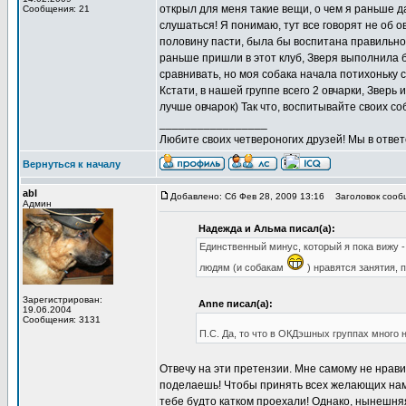
открыл для меня такие вещи, о чем я раньше 
Сообщения: 21
слушаться! Я понимаю, тут все говорят не об о
половину пасти, была бы воспитана правильно
раньше пришли в этот клуб, Зверя выполнила бы
сравнивать, но моя собака начала потихоньку с
Кстати, в нашей группе всего 2 овчарки, Зверь
лучше овчарок) Так что, воспитывайте своих со
_________________
Любите своих четвероногих друзей! Мы в ответе
Вернуться к началу
abl
Добавлено: Сб Фев 28, 2009 13:16
Заголовок сооб
Админ
Надежда и Альма писал(а):
Единственный минус, который я пока вижу - т
людям (и собакам
) нравятся занятия, 
Зарегистрирован:
Anne писал(а):
19.06.2004
Сообщения: 3131
П.С. Да, то что в ОКДэшных группах много н
Отвечу на эти претензии. Мне самому не нрави
поделаешь! Чтобы принять всех желающих нам 
тебе будто катком проехали! Однако, нынешня