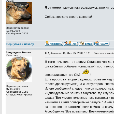
Админ
Я от комментариев пока воздержусь, мне интере
_________________
Собака-зеркало своего хозяина!
Зарегистрирован:
19.06.2004
Сообщения: 3131
Вернуться к началу
Надежда и Альма
Добавлено: Ср Фев 25, 2009 16:11
Заголовок сооб
Советчик
Я тоже почитала тот форум. Согласна, что дело
служебными собаками (овчарками), противопос
специализации, а о ОКД
!
Есть просто категория людей, которые не ищут
"плохо дрессируемая", на инструкторов - "не так 
Зарегистрирован:
Из его сообщений следует, что он походил на 
07.02.2009
Сообщения: 1058
индивидуальные занятия в Кусково, где ему заме
Откуда: Новогиреево
фраза "Вот у меня тоже знает все команды и по
немцами я с ним повторить не решусь.." И чем 
за посещенное занятие", если собака на сдачу 
А сообщение "Все правильно. Военно-милицейс