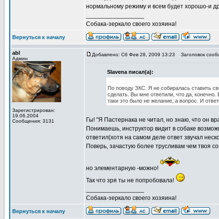
нормальному режиму и всем будет хорошо-и др
_________________
Собака-зеркало своего хозяина!
Вернуться к началу
abl
Добавлено: Сб Фев 28, 2009 13:23
Заголовок сооб
Админ
Slavena писал(а):
По поводу ЗКС. Я не собиралась ставить св
сделать. Вы мне ответили, что да, конечно. 
таки это было не желание, а вопрос. И ответ
Зарегистрирован:
19.06.2004
Гы! "Я Пастернака не читал, но знаю, что он враг
Сообщения: 3131
Понимаешь, инструктор видит в собаке возмож
ответил(хотя на самом деле ответ звучал неско
Поверь, зачастую более трусливам чем твоя со
но элементарную -можно!
Так что зря ты не попробовала!
_________________
Собака-зеркало своего хозяина!
Вернуться к началу