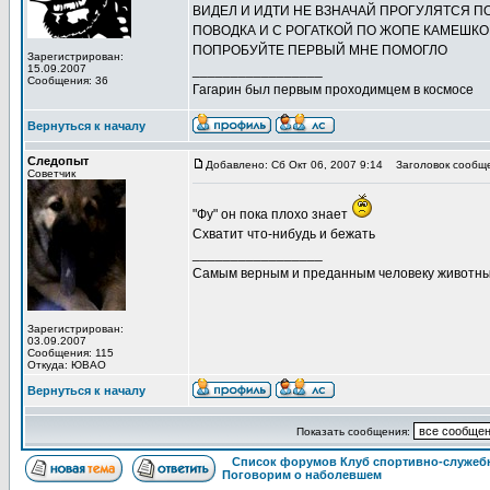
ВИДЕЛ И ИДТИ НЕ ВЗНАЧАЙ ПРОГУЛЯТСЯ П
ПОВОДКА И С РОГАТКОЙ ПО ЖОПЕ КАМЕШК
ПОПРОБУЙТЕ ПЕРВЫЙ МНЕ ПОМОГЛО
Зарегистрирован:
15.09.2007
_________________
Сообщения: 36
Гагарин был первым проходимцем в космосе
Вернуться к началу
Следопыт
Добавлено: Сб Окт 06, 2007 9:14
Заголовок сообще
Советчик
"Фу" он пока плохо знает
Схватит что-нибудь и бежать
_________________
Самым верным и преданным человеку животны
Зарегистрирован:
03.09.2007
Сообщения: 115
Откуда: ЮВАО
Вернуться к началу
Показать сообщения:
Список форумов Клуб спортивно-служебн
Поговорим о наболевшем