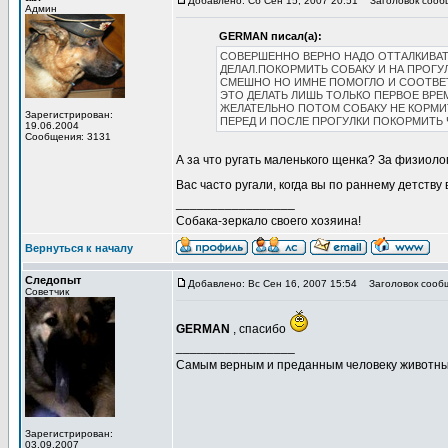
Добавлено: Сб Сен 15, 2007 20:51
Заголовок сооб
Админ
GERMAN писал(а):
СОВЕРШЕННО ВЕРНО НАДО ОТТАЛКИВАТ
ДЕЛАЛ.ПОКОРМИТЬ СОБАКУ И НА ПРОГУ
СМЕШНО НО ИМНЕ ПОМОГЛО И СООТВЕТС
ЭТО ДЕЛАТЬ ЛИШЬ ТОЛЬКО ПЕРВОЕ ВРЕМ
ЖЕЛАТЕЛЬНО ПОТОМ СОБАКУ НЕ КОРМИТ
Зарегистрирован:
ПЕРЕД И ПОСЛЕ ПРОГУЛКИ ПОКОРМИТЬ 
19.06.2004
Сообщения: 3131
А за что ругать маленького щенка? За физиоло
Вас часто ругали, когда вы по раннему детств
_________________
Собака-зеркало своего хозяина!
Вернуться к началу
Следопыт
Добавлено: Вс Сен 16, 2007 15:54
Заголовок сооб
Советчик
GERMAN
, спасибо
_________________
Самым верным и преданным человеку животны
Зарегистрирован:
03.09.2007