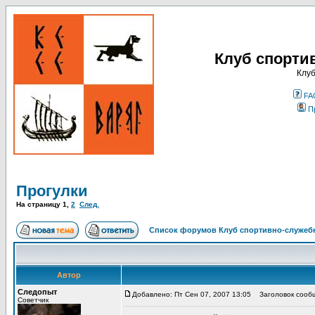
Клуб спорти
Клуб
FA
П
Прогулки
На страницу
1
,
2
След.
Список форумов Клуб спортивно-служебн
Автор
Следопыт
Добавлено: Пт Сен 07, 2007 13:05
Заголовок сообщ
Советчик