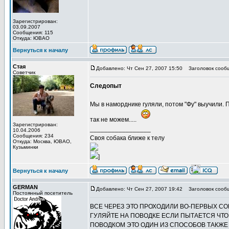
Зарегистрирован:
03.09.2007
Сообщения: 115
Откуда: ЮВАО
Вернуться к началу
Стая
Добавлено: Чт Сен 27, 2007 15:50
Заголовок сооб
Советчик
Следопыт
Мы в наморднике гуляли, потом "Фу" выучили. 
так не можем.....
Зарегистрирован:
_________________
10.04.2006
Сообщения: 234
Своя собака ближе к телу
Откуда: Москва, ЮВАО,
Кузьминки
]
Вернуться к началу
GERMAN
Добавлено: Чт Сен 27, 2007 19:42
Заголовок соо
Постоянный посетитель
ВСЕ ЧЕРЕЗ ЭТО ПРОХОДИЛИ ВО-ПЕРВЫХ СО
ГУЛЯЙТЕ НА ПОВОДКЕ ЕСЛИ ПЫТАЕТСЯ ЧТО
ПОВОДКОМ ЭТО ОДИН ИЗ СПОСОБОВ ТАКЖЕ