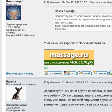
Rom-romych
Добавлено: Чт Окт 11, 2007 5:12
Заголовок сообщен
Советчик
Dasha писал(а):
Здравствуйте! У меня такой вопрос: можно 
агрессивно, живёт во дворе частного дома, 
третьего раза.
Зарегистрирован:
Если принести совсем маленького котёнка, 
13.01.2006
Спасибо.
Сообщения: 71
Откуда:
Москва,ЮВАО,Люблино
У меня кошка взрослого "Москвича" гоняла
_________________
Вернуться к началу
Pajarita
Добавлено: Ср Мая 14, 2008 9:12
Заголовок сообщ
Постоянный посетитель
Здравствуйте, а у меня другая проблема, кошке 
еле отбили . Она его разцарапала, а он даже з
следим за ними, но по всей видимости дружбы 
внимание привязано конечно к нему, а кошку по
Зарегистрирован:
12.05.2008
Сообщения: 10