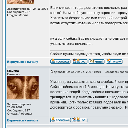
Если считает - тогда достаточно несколько раз 
Зарегистрирован: 24.11.2004
Сообщения: 337
кошка". На малейшую попытку агрессии - сразу 
Откуда: Москва
Хвалить за безразличие или хороший настрой..
потом отпустить котенка и опять повторить все 
ну а если собака Вас не слушает и не считает н
участь котенка печальна...
_________________
Собаки нужны людям для того, чтобы люди не 
Вернуться к началу
Slavena
Добавлено: Сб Авг 25, 2007 15:01
Заголовок сообщ
Советчик
У меня дома уживаются кошка с собакой, они п
Сейчас обеим около 7-8 месяцев. Не могу сказат
положение вещей. Когда собачка наезжает на к
тренируется. А у знакомых наших 1,5 годовала
привыкли. Когти только котяшке подрезали на 
Зарегистрирован:
договориться с собакой, правильно сказано...
25.08.2007
Сообщения: 127
Откуда: Люберцы
Вернуться к началу