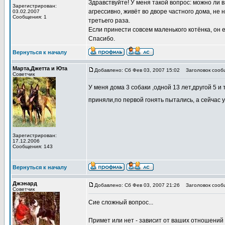
Здравствуйте! У меня такой вопрос: можно ли 
Зарегистрирован:
агрессивно, живёт во дворе частного дома, не 
03.02.2007
Сообщения: 1
третьего раза.
Если принести совсем маленького котёнка, он 
Спасибо.
Вернуться к началу
Марта,Джетта и Юта
Добавлено: Сб Фев 03, 2007 15:02
Заголовок сооб
Советчик
У меня дома 3 собаки ,одной 13 лет,другой 5 и
приняли,по первой гонять пытались, а сейчас
Зарегистрирован:
17.12.2006
Сообщения: 143
Вернуться к началу
Джэнард
Добавлено: Сб Фев 03, 2007 21:26
Заголовок сооб
Советчик
Сие сложный вопрос...
Примет или нет - зависит от ваших отношений с