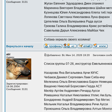
Сообщения: 3131
Жуган Евгения Эдуардовна Джек спаниел
Маринина Виктория Владимировна Шайни мет
Кузнецова Юлия Александровна Клепа тиб.тер
Логинова Светлана Николаевна Луна фараон
Цепелева Ольга Валерьевна Рада аусси
Грекова Галина Владимировна Крикс ротвейле
Савельева Дарья Алексеевна Майбах Чих
_________________
Собака-зеркало своего хозяина!
Вернуться к началу
abl
Добавлено: Вс Июн 14, 2026 19:20
Заголовок сооб
Админ
Список группы 07-26, инструктор Емельяненко
Назарова Яна Витальевна Арчи ККЧС
Чебаков Даниил Сергеевич Лаки Сиба-ину
Мелехина Ольга Вячеславовна Барон Немецка
Зарегистрирован:
Ващенко Николай Борисович Герда АСТ
19.06.2004
Сообщения: 3131
Милёр Артём Андреевич Ричард Аусси
Ромашина Наталья Николаевна Уллис Ам.буль.
Бондаренко Андрей Владимирович Тор Метис
Мельник Наталья Владимировна Ричи Аусси
Прокошина Ольга Владимировна Алтын Монгол