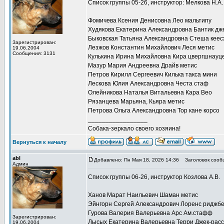
Список группы 05-26, инструктор: Мелкова Н.А.
Фомичева Ксения Денисовна Лео мальтипу
Худякова Екатерина Александровна Бантик дж
Быковская Татьяна Александровна Стеша кеес
Зарегистрирован:
Лезжов Константин Михайлович Леся метис
19.06.2004
Сообщения: 3131
Кулькина Ирина Михайловна Кира цвергшнауц
Мазур Мария Андреевна Драйв метис
Петров Кирилл Сергеевич Килька такса мини
Лескова Юлия Александровна Честа стаф
Олейникова Наталья Витальевна Кара Вео
Рязанцева Марьяна, Кьяра метис
Петрова Ольга Александровна Тор кане корсо
_________________
Собака-зеркало своего хозяина!
Вернуться к началу
abl
Добавлено: Пн Мая 18, 2026 14:36
Заголовок сооб
Админ
Список группы 06-26, инструктор Козлова А.В.
Ханов Марат Наильевич Шаман метис
Эйнгорн Сергей Александрович Лоренс риджбе
Гурова Валерия Валерьевна Арс Ам.стафф
Зарегистрирован:
Лысых Екатерина Валерьевна Терри Джек-рас
19.06.2004