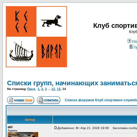
Клуб спорти
Клуб
FA
П
Списки групп, начинающих заниматьс
На страницу
Пред.
1
,
2
,
3
...
12
,
13
,
14
Список форумов Клуб спортивно-служебн
Автор
abl
Добавлено: Вт Апр 21, 2026 19:09
Заголовок сообщ
Админ