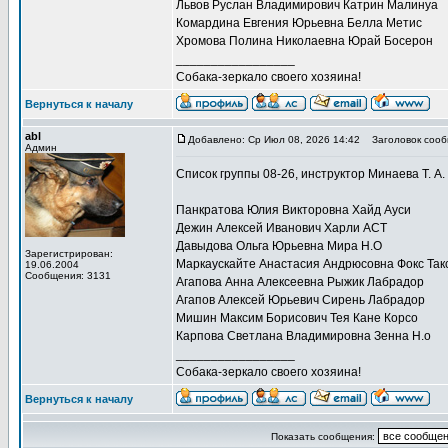
Львов Руслан Владимирович Катрин Малинуа
Комардина Евгения Юрьевна Белла Метис
Хромова Полина Николаевна Юрай Босерон
_________________
Собака-зеркало своего хозяина!
Вернуться к началу
abl
Добавлено: Ср Июл 08, 2026 14:42
Заголовок сооб
Админ
Список группы 08-26, инструктор Минаева Т. А.
Панкратова Юлия Викторовна Хайд Ауси
Дежин Алексей Иванович Харли АСТ
Давыдова Ольга Юрьевна Мира Н.О
Зарегистрирован:
Маркаускайте Анастасия Андрюсовна Фокс Так
19.06.2004
Сообщения: 3131
Агапова Анна Алексеевна Рыжик Лабрадор
Агапов Алексей Юрьевич Сирень Лабрадор
Мишин Максим Борисович Тея Кане Корсо
Карпова Светлана Владимировна Зенна Н.о
_________________
Собака-зеркало своего хозяина!
Вернуться к началу
Показать сообщения: