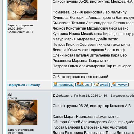
Список группы 05-26, инструктор: Мелкова Н.А.
Фомичева Ксения Денисовна Лео мальтипу
Худякова Екатерина Александровна Бантик дж
Быковская Татьяна Александровна Стеша кеес
Зарегистрирован:
Лезжов Константин Михайлович Леся метис
19.06.2004
Сообщения: 3131
Кулькина Ирина Михайловна Кира цвергшнауц
Мазур Мария Андреевна Драйв метис
Петров Кирилл Сергеевич Килька такса мини
Лескова Юлия Александровна Честа стаф
Олейникова Наталья Витальевна Кара Вео
Рязанцева Марьяна, Кьяра метис
Петрова Ольга Александровна Тор кане корсо
_________________
Собака-зеркало своего хозяина!
Вернуться к началу
abl
Добавлено: Пн Мая 18, 2026 14:36
Заголовок сооб
Админ
Список группы 06-26, инструктор Козлова А.В.
Ханов Марат Наильевич Шаман метис
Эйнгорн Сергей Александрович Лоренс риджбе
Гурова Валерия Валерьевна Арс Ам.стафф
Зарегистрирован:
Лысых Екатерина Валерьевна Терри Джек-рас
19.06.2004