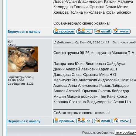
Львов Руслан Владимирович Катрин Малинуа
Комардина Евгения Юрьевна Белла Метис
Хромова Полина Николаевна Юрай Босерон
_________________
Собака-зеркало своего хозяина!
Вернуться к началу
abl
Добавлено: Ср Июл 08, 2026 14:42
Заголовок сооб
Админ
Список группы 08-26, инструктор Минаева Т. А.
Панкратова Юлия Викторовна Хайд Ауси
Дежин Алексей Иванович Харли АСТ
Давыдова Ольга Юрьевна Мира Н.О
Зарегистрирован:
Маркаускайте Анастасия Андрюсовна Фокс Так
19.06.2004
Сообщения: 3131
Агапова Анна Алексеевна Рыжик Лабрадор
Агапов Алексей Юрьевич Сирень Лабрадор
Мишин Максим Борисович Тея Кане Корсо
Карпова Светлана Владимировна Зенна Н.о
_________________
Собака-зеркало своего хозяина!
Вернуться к началу
Показать сообщения: