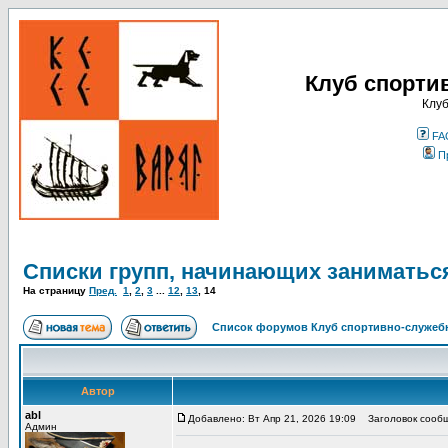
Клуб спорти
Клуб
FA
П
Списки групп, начинающих заниматьс
На страницу
Пред.
1
,
2
,
3
...
12
,
13
,
14
Список форумов Клуб спортивно-служебн
Автор
abl
Добавлено: Вт Апр 21, 2026 19:09
Заголовок сообщ
Админ