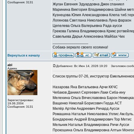
Сообщения: 3131
Жуган Евгения Эдуардовна Джек спаниел
Маринина Виктория Владимировна Шайни мет
Кузнецова Юлия Александровна Клепа тиб.тер
Логинова Светлана Николаевна Луна фараон
Цепелева Ольга Валерьевна Рада аусси
Грекова Галина Владимировна Крикс ротвейле
Савельева Дарья Алексеевна Майбах Чих
_________________
Собака-зеркало своего хозяина!
Вернуться к началу
abl
Добавлено: Вс Июн 14, 2026 19:20
Заголовок сооб
Админ
Список группы 07-26, инструктор Емельяненко
Назарова Яна Витальевна Арчи ККЧС
Чебаков Даниил Сергеевич Лаки Сиба-ину
Мелехина Ольга Вячеславовна Барон Немецка
Зарегистрирован:
Ващенко Николай Борисович Герда АСТ
19.06.2004
Сообщения: 3131
Милёр Артём Андреевич Ричард Аусси
Ромашина Наталья Николаевна Уллис Ам.буль.
Бондаренко Андрей Владимирович Тор Метис
Мельник Наталья Владимировна Ричи Аусси
Прокошина Ольга Владимировна Алтын Монгол