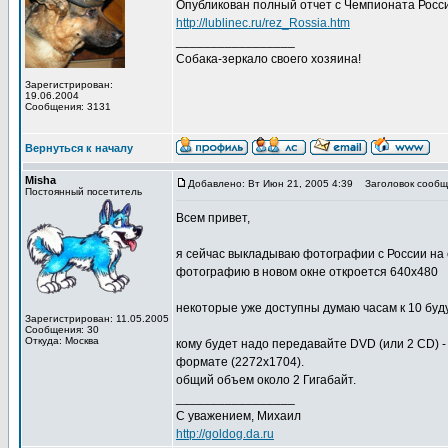
Опубликован полный отчет с Чемпионата Росс
http://lublinec.ru/rez_Rossia.htm
_________________
Собака-зеркало своего хозяина!
Зарегистрирован:
19.06.2004
Сообщения: 3131
Вернуться к началу
Misha
Добавлено: Вт Июн 21, 2005 4:39
Заголовок сообщ
Постоянный посетитель
Всем привет,
я сейчас выкладываю фотографии с России на
фотографию в новом окне откроется 640х480
некоторые уже доступны думаю часам к 10 буду
Зарегистрирован: 11.05.2005
Сообщения: 30
Откуда: Москва
кому будет надо передавайте DVD (или 2 CD) -
формате (2272х1704).
общий объем около 2 Гигабайт.
_________________
С уважением, Михаил
http://goldog.da.ru