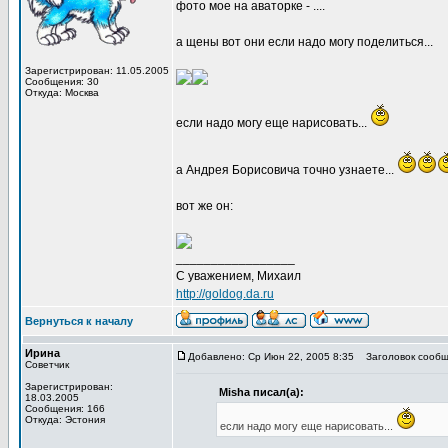
фото мое на аваторке - ....
а щены вот они если надо могу поделиться...
Зарегистрирован: 11.05.2005
Сообщения: 30
Откуда: Москва
если надо могу еще нарисовать...
а Андрея Борисовича точно узнаете...
вот же он:
_________________
С уважением, Михаил
http://goldog.da.ru
Вернуться к началу
Ирина
Добавлено: Ср Июн 22, 2005 8:35
Заголовок сообщ
Советчик
Зарегистрирован:
Misha писал(а):
18.03.2005
Сообщения: 166
Откуда: Эстония
если надо могу еще нарисовать...