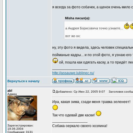
я всегда за фото собачек, а щенок очень мило 
Misha писал(а):
а Андрея Борисовича точно узнаете...
вот же он:
ну, эту фото я видела, здесь человек специал
пойманые кадры... и по этой фото, я узнаю его
ой, пошла как одягать каску, а то придёт ле
_________________
http://assauwe.lublinec.ru/
Вернуться к началу
abl
Добавлено: Ср Июн 22, 2005 9:07
Заголовок сообщ
Админ
Ира, какая зима, сзади меня травка зеленеет!
Так что одевай две каски!
_________________
Зарегистрирован:
Собака-зеркало своего хозяина!
19.06.2004
Сообщения: 3131