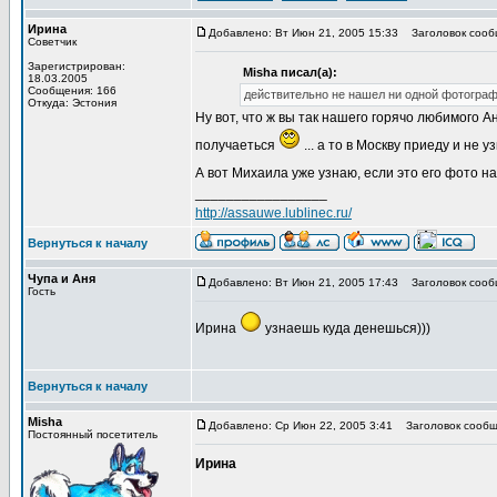
Ирина
Добавлено: Вт Июн 21, 2005 15:33
Заголовок сооб
Советчик
Зарегистрирован:
Misha писал(а):
18.03.2005
Сообщения: 166
действительно не нашел ни одной фотографи
Откуда: Эстония
Ну вот, что ж вы так нашего горячо любимого 
получаеться
... а то в Москву приеду и не у
А вот Михаила уже узнаю, если это его фото н
_________________
http://assauwe.lublinec.ru/
Вернуться к началу
Чупа и Аня
Добавлено: Вт Июн 21, 2005 17:43
Заголовок сооб
Гость
Ирина
узнаешь куда денешься)))
Вернуться к началу
Misha
Добавлено: Ср Июн 22, 2005 3:41
Заголовок сообщ
Постоянный посетитель
Ирина