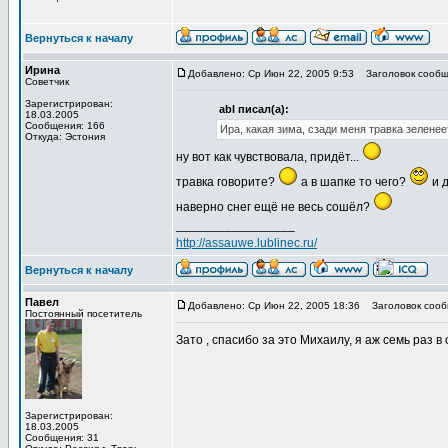
Вернуться к началу
Ирина
Добавлено: Ср Июн 22, 2005 9:53
Заголовок сообщ
Советчик
Зарегистрирован:
abl писал(а):
18.03.2005
Сообщения: 166
Ира, какая зима, сзади меня травка зеленее
Откуда: Эстония
ну вот как чувствовала, придёт...
травка говорите?
а в шапке то чего?
и д
наверно снег ещё не весь сошёл?
_________________
http://assauwe.lublinec.ru/
Вернуться к началу
Павел
Добавлено: Ср Июн 22, 2005 18:36
Заголовок сооб
Постоянный посетитель
Зато , спасибо за это Михаилу, я аж семь раз в 
Зарегистрирован:
18.03.2005
Сообщения: 31