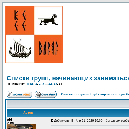
Списки групп, начинающих заниматьс
На страницу
Пред.
1
,
2
,
3
...
12
,
13
,
14
Список форумов Клуб спортивно-служебн
Автор
abl
Добавлено: Вт Апр 21, 2026 19:09
Заголовок сообщ
Админ