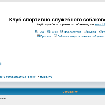
Клуб спортивно-служебного собаков
Клуб служебно-спортивного собаководства
www.lub
FAQ
Поиск
Пользователи
Группы
Ре
Профиль
Войти и проверить личные сообщения
я
ого собаководства "Варяг"
->
Наш клуб
Сообщение
ения: