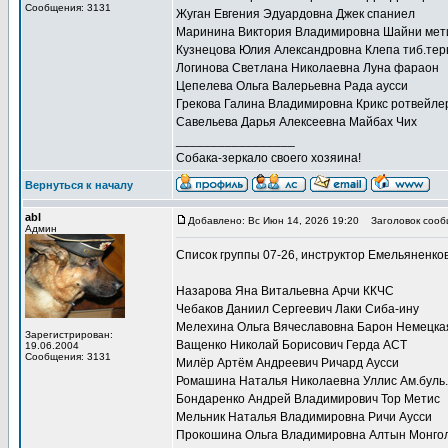
Сообщения: 3131
Жуган Евгения Эдуардовна Джек спаниел
Маринина Виктория Владимировна Шайни мет
Кузнецова Юлия Александровна Клепа тиб.тер
Логинова Светлана Николаевна Луна фараон
Цепелева Ольга Валерьевна Рада аусси
Грекова Галина Владимировна Крикс ротвейле
Савельева Дарья Алексеевна Майбах Чих
_________________
Собака-зеркало своего хозяина!
Вернуться к началу
abl
Добавлено: Вс Июн 14, 2026 19:20
Заголовок сооб
Админ
Список группы 07-26, инструктор Емельяненко
Назарова Яна Витальевна Арчи ККЧС
Чебаков Даниил Сергеевич Лаки Сиба-ину
Мелехина Ольга Вячеславовна Барон Немецка
Зарегистрирован:
Ващенко Николай Борисович Герда АСТ
19.06.2004
Сообщения: 3131
Милёр Артём Андреевич Ричард Аусси
Ромашина Наталья Николаевна Уллис Ам.буль.
Бондаренко Андрей Владимирович Тор Метис
Мельник Наталья Владимировна Ричи Аусси
Прокошина Ольга Владимировна Алтын Монгол