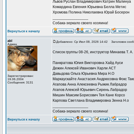
Львов Руслан Владимирович Катрин Малинуа
Комардина Евгения Юрьевна Белла Метис
Хромова Полина Николаевна Юрай Босерон
_________________
Собака-зеркало своего хозяина!
Вернуться к началу
abl
Добавлено: Ср Июл 08, 2026 14:42
Заголовок сооб
Админ
Список группы 08-26, инструктор Минаева Т. А.
Панкратова Юлия Викторовна Хайд Ауси
Дежин Алексей Иванович Харли АСТ
Давыдова Ольга Юрьевна Мира Н.О
Зарегистрирован:
Маркаускайте Анастасия Андрюсовна Фокс Так
19.06.2004
Сообщения: 3131
Агапова Анна Алексеевна Рыжик Лабрадор
Агапов Алексей Юрьевич Сирень Лабрадор
Мишин Максим Борисович Тея Кане Корсо
Карпова Светлана Владимировна Зенна Н.о
_________________
Собака-зеркало своего хозяина!
Вернуться к началу