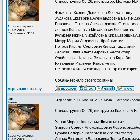
Список группы 05-26, инструктор: Мелкова Н.А.
Фомичева Ксения Денисовна Лео мальтипу
Худякова Екатерина Александровна Бантик дж
Быковская Татьяна Александровна Стеша кеес
Зарегистрирован:
Лезжов Константин Михайлович Леся метис
19.06.2004
Сообщения: 3131
Кулькина Ирина Михайловна Кира цвергшнауц
Мазур Мария Андреевна Драйв метис
Петров Кирилл Сергеевич Килька такса мини
Лескова Юлия Александровна Честа стаф
Олейникова Наталья Витальевна Кара Вео
Рязанцева Марьяна, Кьяра метис
Петрова Ольга Александровна Тор кане корсо
_________________
Собака-зеркало своего хозяина!
Вернуться к началу
abl
Добавлено: Пн Мая 18, 2026 14:36
Заголовок сооб
Админ
Список группы 06-26, инструктор Козлова А.В.
Ханов Марат Наильевич Шаман метис
Эйнгорн Сергей Александрович Лоренс риджбе
Гурова Валерия Валерьевна Арс Ам.стафф
Зарегистрирован:
Лысых Екатерина Валерьевна Терри Джек-рас
19.06.2004