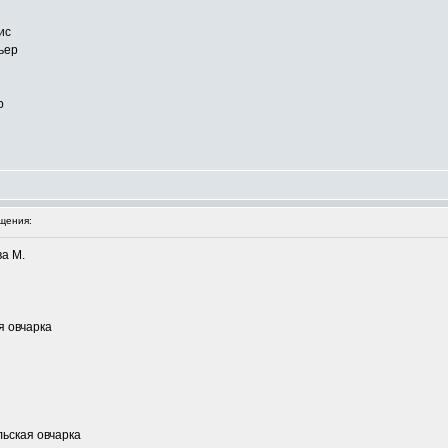
ис
ьер
р
щения:
ва М.
я овчарка
ьская овчарка