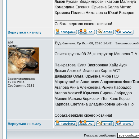
Львов Руслан Владимирович Катрин Малинуа
Комардина Евгения Юрьевна Белла Метис
Хромова Полина Николаевна Юрай Босерон
_________________
Собака-зеркало своего хозяина!
Вернуться к началу
abl
Добавлено: Ср Июл 08, 2026 14:42
Заголовок сооб
Админ
Список группы 08-26, инструктор Минаева Т. А.
Панкратова Юлия Викторовна Хайд Ауси
Дежин Алексей Иванович Харли АСТ
Давыдова Ольга Юрьевна Мира Н.О
Зарегистрирован:
Маркаускайте Анастасия Андрюсовна Фокс Так
19.06.2004
Сообщения: 3131
Агапова Анна Алексеевна Рыжик Лабрадор
Агапов Алексей Юрьевич Сирень Лабрадор
Мишин Максим Борисович Тея Кане Корсо
Карпова Светлана Владимировна Зенна Н.о
_________________
Собака-зеркало своего хозяина!
Вернуться к началу
Показать сообщения: