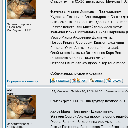
Список группы 05-26, инструктор: Мелкова Н.А.
Фомичева Ксения Денисовна Лео мальтипу
Худякова Екатерина Александровна Бантик дж
Быковская Татьяна Александровна Стеша кеес
Зарегистрирован:
Лезжов Константин Михайлович Леся метис
19.06.2004
Сообщения: 3131
Кулькина Ирина Михайловна Кира цвергшнауц
Мазур Мария Андреевна Драйв метис
Петров Кирилл Сергеевич Килька такса мини
Лескова Юлия Александровна Честа стаф
Олейникова Наталья Витальевна Кара Вео
Рязанцева Марьяна, Кьяра метис
Петрова Ольга Александровна Тор кане корсо
_________________
Собака-зеркало своего хозяина!
Вернуться к началу
abl
Добавлено: Пн Мая 18, 2026 14:36
Заголовок сооб
Админ
Список группы 06-26, инструктор Козлова А.В.
Ханов Марат Наильевич Шаман метис
Эйнгорн Сергей Александрович Лоренс риджбе
Гурова Валерия Валерьевна Арс Ам.стафф
Зарегистрирован:
Лысых Екатерина Валерьевна Терри Джек-рас
19.06.2004