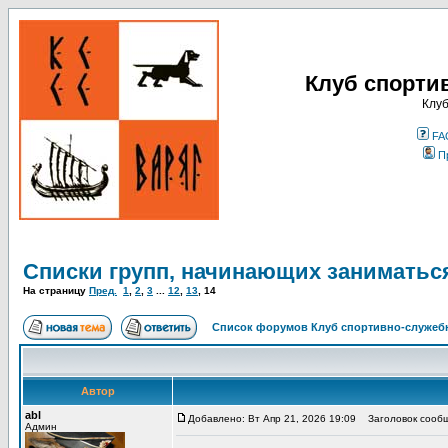
Клуб спорти
Клуб
FA
П
Списки групп, начинающих заниматьс
На страницу
Пред.
1
,
2
,
3
...
12
,
13
,
14
Список форумов Клуб спортивно-служебн
Автор
abl
Добавлено: Вт Апр 21, 2026 19:09
Заголовок сообщ
Админ