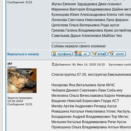
Сообщения: 3131
Жуган Евгения Эдуардовна Джек спаниел
Маринина Виктория Владимировна Шайни мет
Кузнецова Юлия Александровна Клепа тиб.тер
Логинова Светлана Николаевна Луна фараон
Цепелева Ольга Валерьевна Рада аусси
Грекова Галина Владимировна Крикс ротвейле
Савельева Дарья Алексеевна Майбах Чих
_________________
Собака-зеркало своего хозяина!
Вернуться к началу
abl
Добавлено: Вс Июн 14, 2026 19:20
Заголовок сооб
Админ
Список группы 07-26, инструктор Емельяненко
Назарова Яна Витальевна Арчи ККЧС
Чебаков Даниил Сергеевич Лаки Сиба-ину
Мелехина Ольга Вячеславовна Барон Немецка
Зарегистрирован:
Ващенко Николай Борисович Герда АСТ
19.06.2004
Сообщения: 3131
Милёр Артём Андреевич Ричард Аусси
Ромашина Наталья Николаевна Уллис Ам.буль.
Бондаренко Андрей Владимирович Тор Метис
Мельник Наталья Владимировна Ричи Аусси
Прокошина Ольга Владимировна Алтын Монгол