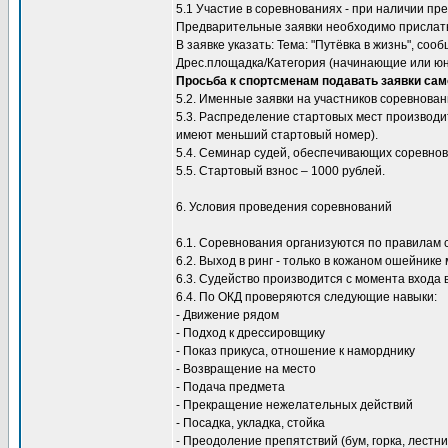
5.1 Участие в соревнованиях - при наличии пр
Предварительные заявки необходимо прислать
В заявке указать: Тема: "Путёвка в жизнь", с
Дрес.площадка/Категория (начинающие или юни
Просьба к спортсменам подавать заявки само
5.2. Именные заявки на участников соревнован
5.3. Распределение стартовых мест производит
имеют меньший стартовый номер).
5.4. Семинар судей, обеспечивающих соревнов
5.5. Стартовый взнос – 1000 рублей.
6. Условия проведения соревнований
6.1. Соревнования организуются по правилам 
6.2. Выход в ринг - только в кожаном ошейнике
6.3. Судейство производится с момента входа в
6.4. По ОКД проверяются следующие навыки:
- Движение рядом
- Подход к дрессировщику
- Показ прикуса, отношение к наморднику
- Возвращение на место
- Подача предмета
- Прекращение нежелательных действий
- Посадка, укладка, стойка
- Преодоление препятствий (бум, горка, лестни