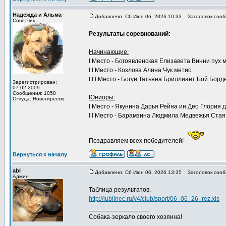
Надежда и Альма
Добавлено: Сб Июн 06, 2026 10:33
Заголовок сооб
Советчик
Результаты соревнований:
Начинающие:
I Место - Богоявленская Елизавета Винни пух 
I I Место - Козлова Алина Чук метис
I I I Место - ​​​​​​​Богун Татьяна Бриллиант Бой Бор
Зарегистрирован:
07.02.2009
Сообщения: 1058
Юниоры:
Откуда: Новогиреево
I Место - Якунина Дарья Рейна ин Део Глория
I I Место - Барамзина Людмила Медвежья Стая
Поздравляем всех победителей!
Вернуться к началу
abl
Добавлено: Сб Июн 06, 2026 13:35
Заголовок сооб
Админ
Таблица результатов.
http://lublinec.ru/v4/club/sport/06_06_26_rez.xls
_________________
Собака-зеркало своего хозяина!