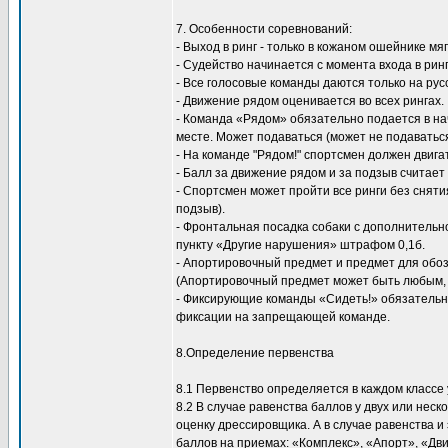
7. Особенности соревнований:
- Выход в ринг - только в кожаном ошейнике м
- Судейство начинается с момента входа в ринг
- Все голосовые команды даются только на рус
- Движение рядом оценивается во всех рингах.
- Команда «Рядом» обязательно подается в на
месте. Может подаваться (может не подаваться
- На команде "Рядом!" спортсмен должен двига
- Балл за движение рядом и за подзыв считает
- Спортсмен может пройти все ринги без сняти
подзыв).
- Фронтальная посадка собаки с дополнитель
пункту «Другие нарушения» штрафом 0,1б.
- Апортировочный предмет и предмет для обоз
(Апортировочный предмет может быть любым, 
- Фиксирующие команды «Сидеть!» обязательны
фиксации на запрещающей команде.
8.Определение первенства
8.1 Первенство определяется в каждом классе
8.2 В случае равенства баллов у двух или не
оценку дрессировщика. А в случае равенства 
баллов на приемах: «Комплекс», «Апорт», «Дв