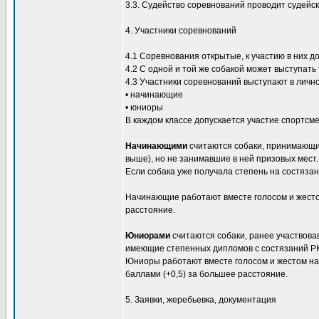
3.3. Судейство соревнований проводит судейск
4. Участники соревнований
4.1 Соревнования открытые, к участию в них д
4.2 С одной и той же собакой может выступать 
4.3 Участники соревнований выступают в личном
• начинающие
• юниоры
В каждом классе допускается участие спортсме
Начинающими
считаются собаки, принимающие
выше), но не занимавшие в ней призовых мест.
Если собака уже получала степень на состязан
Начинающие работают вместе голосом и жестом
расстояние.
Юниорами
считаются собаки, ранее участвова
имеющие степенных дипломов с состязаний РК
Юниоры работают вместе голосом и жестом на 
баллами (+0,5) за большее расстояние.
5. Заявки, жеребьевка, документация