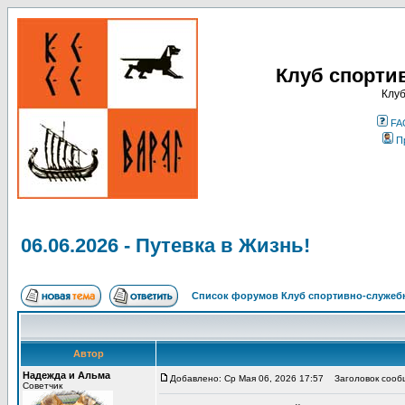
Клуб спорти
Клуб
FA
П
06.06.2026 - Путевка в Жизнь!
Список форумов Клуб спортивно-служебн
Автор
Надежда и Альма
Добавлено: Ср Мая 06, 2026 17:57
Заголовок сообще
Советчик