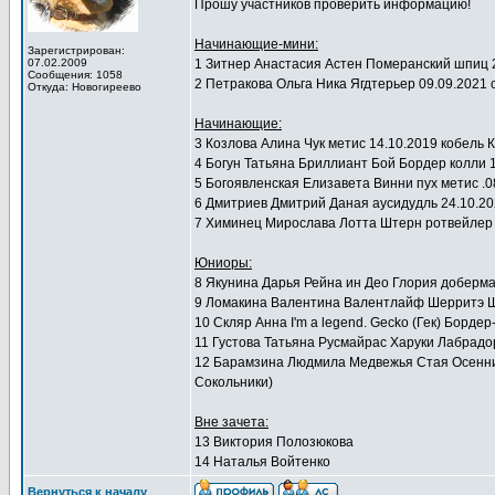
Прошу участников проверить информацию!
Начинающие-мини:
Зарегистрирован:
07.02.2009
1 Зитнер Анастасия Астен Померанский шпиц 
Сообщения: 1058
2 Петракова Ольга Ника Ягдтерьер 09.09.20
Откуда: Новогиреево
Начинающие:
3 Козлова Алина Чук метис 14.10.2019 кобель
4 Богун Татьяна Бриллиант Бой Бордер колли 1
5 Богоявленская Елизавета Винни пух метис .
6 Дмитриев Дмитрий Даная аусидудль 24.10.2
7 Химинец Мирослава Лотта Штерн ротвейлер 
Юниоры:
8 Якунина Дарья Рейна ин Део Глория доберма
9 Ломакина Валентина Валентлайф Шерритэ Ш
10 Скляр Анна I'm a legend. Gecko (Гек) Борде
11 Густова Татьяна Русмайрас Харуки Лабрадор
12 Барамзина Людмила Медвежья Стая Осенний 
Сокольники)
Вне зачета:
13 Виктория Полозюкова
14 Наталья Войтенко
Вернуться к началу