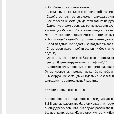
7. Особенности соревнований:
- Выход в ринг - только в кожаном ошейнике м
- Судейство начинается с момента входа в ринг
- Все голосовые команды даются только на рус
- Движение рядом оценивается во всех рингах.
- Команда «Рядом» обязательно подается в на
месте. Может подаваться (может не подаваться
- На команде "Рядом!" спортсмен должен двига
- Балл за движение рядом и за подзыв считает
- Спортсмен может пройти все ринги без сняти
подзыв).
- Фронтальная посадка собаки с дополнитель
пункту «Другие нарушения» штрафом 0,1б.
- Апортировочный предмет и предмет для обоз
(Апортировочный предмет может быть любым, 
- Фиксирующие команды «Сидеть!» обязательны
фиксации на запрещающей команде.
8.Определение первенства
8.1 Первенство определяется в каждом классе
8.2 В случае равенства баллов у двух или не
оценку дрессировщика. А в случае равенства 
баллов на приемах: «Комплекс», «Апорт», «Дв