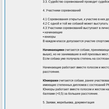
3.3. Судейство соревнований проводит судейск
4. Участники соревнований
4.1 Соревнования открытые, к участию в них д
4.2 С одной и той же собакой может выступать 
4.3 Участники соревнований выступают в личном
• начинающие
• юниоры
В каждом классе допускается участие спортсме
Начинающими
считаются собаки, принимающие
выше), но не занимавшие в ней призовых мест.
Если собака уже получала степень на состязан
Начинающие работают вместе голосом и жестом
расстояние.
Юниорами
считаются собаки, ранее участвова
имеющие степенных дипломов с состязаний РК
Юниоры работают вместе голосом и жестом на 
баллами (+0,5) за большее расстояние.
5. Заявки, жеребьевка, документация