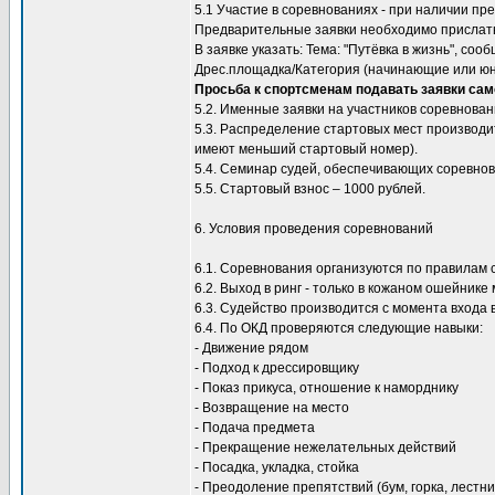
5.1 Участие в соревнованиях - при наличии пр
Предварительные заявки необходимо прислать
В заявке указать: Тема: "Путёвка в жизнь", с
Дрес.площадка/Категория (начинающие или юни
Просьба к спортсменам подавать заявки само
5.2. Именные заявки на участников соревнован
5.3. Распределение стартовых мест производит
имеют меньший стартовый номер).
5.4. Семинар судей, обеспечивающих соревнов
5.5. Стартовый взнос – 1000 рублей.
6. Условия проведения соревнований
6.1. Соревнования организуются по правилам 
6.2. Выход в ринг - только в кожаном ошейнике
6.3. Судейство производится с момента входа в
6.4. По ОКД проверяются следующие навыки:
- Движение рядом
- Подход к дрессировщику
- Показ прикуса, отношение к наморднику
- Возвращение на место
- Подача предмета
- Прекращение нежелательных действий
- Посадка, укладка, стойка
- Преодоление препятствий (бум, горка, лестни