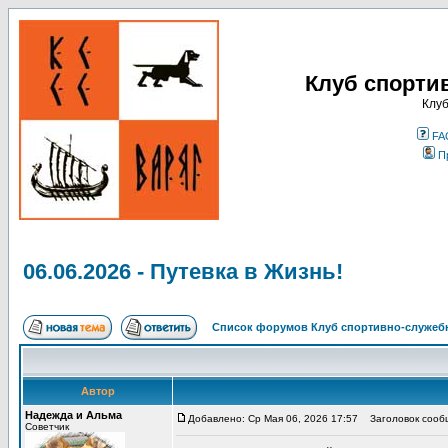
Клуб спорти
Клуб
FA
П
06.06.2026 - Путевка в Жизнь!
Список форумов Клуб спортивно-служебн
Автор
Надежда и Альма
Добавлено: Ср Мая 06, 2026 17:57
Заголовок сообще
Советчик