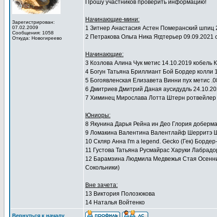
Прошу участников проверить информацию!
Начинающие-мини:
Зарегистрирован:
07.02.2009
1 Зитнер Анастасия Астен Померанский шпиц 
Сообщения: 1058
2 Петракова Ольга Ника Ягдтерьер 09.09.20
Откуда: Новогиреево
Начинающие:
3 Козлова Алина Чук метис 14.10.2019 кобель
4 Богун Татьяна Бриллиант Бой Бордер колли 1
5 Богоявленская Елизавета Винни пух метис .
6 Дмитриев Дмитрий Даная аусидудль 24.10.2
7 Химинец Мирослава Лотта Штерн ротвейлер 
Юниоры:
8 Якунина Дарья Рейна ин Део Глория доберма
9 Ломакина Валентина Валентлайф Шерритэ Ш
10 Скляр Анна I'm a legend. Gecko (Гек) Борде
11 Густова Татьяна Русмайрас Харуки Лабрадор
12 Барамзина Людмила Медвежья Стая Осенний 
Сокольники)
Вне зачета:
13 Виктория Полозюкова
14 Наталья Войтенко
Вернуться к началу