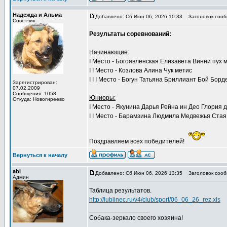
Надежда и Альма
Добавлено: Сб Июн 06, 2026 10:33
Заголовок сооб
Советчик
Результаты соревнований:
Начинающие:
I Место - Богоявленская Елизавета Винни пух 
I I Место - Козлова Алина Чук метис
I I I Место - ​​​​​​​Богун Татьяна Бриллиант Бой Бор
Зарегистрирован:
07.02.2009
Сообщения: 1058
Юниоры:
Откуда: Новогиреево
I Место - Якунина Дарья Рейна ин Део Глория
I I Место - Барамзина Людмила Медвежья Стая
Поздравляем всех победителей!
Вернуться к началу
abl
Добавлено: Сб Июн 06, 2026 13:35
Заголовок сооб
Админ
Таблица результатов.
http://lublinec.ru/v4/club/sport/06_06_26_rez.xls
_________________
Собака-зеркало своего хозяина!