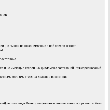
онов.
и (не выше), но не занимавшие в ней призовых мест.
х!
 расстояние.
ест, и не имеющие степенных дипломов с состязаний РКФ/соревнований
онусными баллами (+0,5) за большее расстояние.
баки/Дрес.площадка/Категория (начинающие или юниоры)/ размер собаки