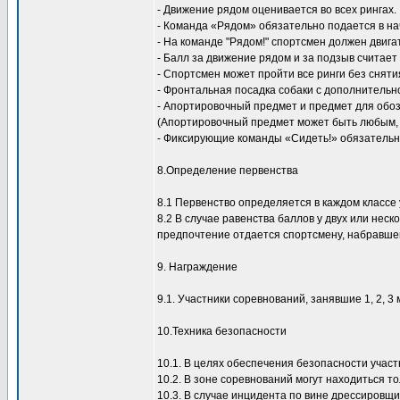
- Движение рядом оценивается во всех рингах.
- Команда «Рядом» обязательно подается в на
- На команде "Рядом!" спортсмен должен двига
- Балл за движение рядом и за подзыв считает
- Спортсмен может пройти все ринги без сняти
- Фронтальная посадка собаки с дополнитель
- Апортировочный предмет и предмет для обоз
(Апортировочный предмет может быть любым, 
- Фиксирующие команды «Сидеть!» обязательн
8.Определение первенства
8.1 Первенство определяется в каждом классе
8.2 В случае равенства баллов у двух или нес
предпочтение отдается спортсмену, набравше
9. Награждение
9.1. Участники соревнований, занявшие 1, 2, 
10.Техника безопасности
10.1. В целях обеспечения безопасности участ
10.2. В зоне соревнований могут находиться 
10.3. В случае инцидента по вине дрессировщи