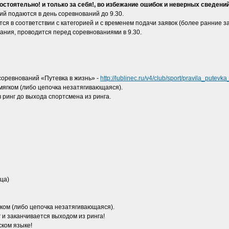
стоятельно! и только за себя!, во избежание ошибок и неверных сведений
ий подаются в день соревнований до 9.30.
ся в соответствии с категорией и с временем подачи заявок (более ранние 
ания, проводится перед соревнованиями в 9.30.
соревнований «Путевка в жизнь» -
http://lublinec.ru/v4/club/sport/pravila_putevk
 мягком (либо цепочка незатягивающаяся).
 ринг до выхода спортсмена из ринга.
ца)
ягком (либо цепочка незатягивающаяся).
 и заканчивается выходом из ринга!
ском языке!