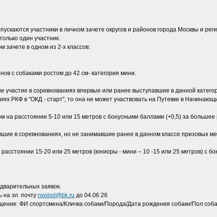
опускаются участники в личном зачете округов и районов города Москвы и реги
только один участник.
 зачете в одном из 2-х классов:
нов с собаками ростом до 42 см- категория мини.
 участие в соревнованиях впервые или ранее выступавшие в данной категори
иях РКФ в "ОКД - старт", то она не может участвовать на Путевке в Начинающи
 на расстоянии 5-10 или 15 метров с бонусными баллами (+0,5) за большее
вшие в соревнованиях, но не занимавшие ранее в данном классе призовых м
асстоянии 15-20 или 25 метров (юниоры - мини – 10 -15 или 25 метров) с б
едварительных заявок.
 на эл. почту
nvolod@bk.ru
до 04.06.26
сообщение: ФИ спортсмена/Кличка собаки/Порода/Дата рождения собаки/Пол со