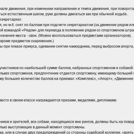
чале движения, при изменении направления и темпа движения, при поворотах
ться естественным шагом, руки должны двигаться как при обычной ходьбе.
 секретариат.
я, но м.б. снят по баллам при подсчете секретариатом (за движение рядом ил
ной командой «Рядом» для перевода в положение рядом со спортсменом штра
начения места - свои. (Можно воспользоваться предметами организаторов).
кроме предметов снаряжения.)
ы при показе прикуса, одевании-снятии намордника, перед выбросом апорта
 участников по наибольшей сумме баллов, набранных спортсменом и собакой.
кольких спортсменов, предпочтение отдается спортсмену, имеющему больший б
му большее количество баллов на приемах: «Комплекс», «Апорт», «Движение
3 место в своем классе награждаются призами, медалями, дипломами.
ников и зрителей, все собаки, находящиеся вне рингов, должны быть на повод
только выступающие в данный момент спортсмены.
ка, или в случае двух предупреждений со стороны судейской коллегии, «взять