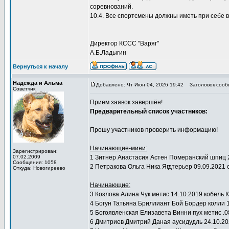
соревнований.
10.4. Все спортсмены должны иметь при себе 
Директор КССС "Варяг"
А.Б.Ладыгин
Вернуться к началу
Надежда и Альма
Добавлено: Чт Июн 04, 2026 19:42
Заголовок сооб
Советчик
Прием заявок завершён!
Предварительный список участников:
Прошу участников проверить информацию!
Начинающие-мини:
Зарегистрирован:
07.02.2009
1 Зитнер Анастасия Астен Померанский шпиц 
Сообщения: 1058
2 Петракова Ольга Ника Ягдтерьер 09.09.20
Откуда: Новогиреево
Начинающие:
3 Козлова Алина Чук метис 14.10.2019 кобель
4 Богун Татьяна Бриллиант Бой Бордер колли 1
5 Богоявленская Елизавета Винни пух метис .
6 Дмитриев Дмитрий Даная аусидудль 24.10.2