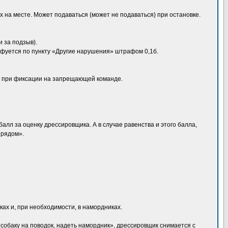
 на месте. Может подаваться (может не подаваться) при остановке.
и за подзыв).
фуется по пункту «Другие нарушения» штрафом 0,1б.
, при фиксации на запрещающей команде.
алл за оценку дрессировщика. А в случае равенства и этого балла,
 рядом».
ках и, при необходимости, в намордниках.
 собаку на поводок, надеть намордник», дрессировщик снимается с