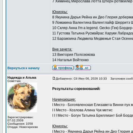
7 Химинец Мирослава Лотта Штерн ротвейлер 
Юниоры:
8 Якунина Дарья Рейна ин Део Глория доберма
9 Ломакина Валентина Валентлайф Шерритэ Ш
10 Скляр Анна I'm a legend. Gecko (Гек) Борде
11 Густова Татьяна Русмайрас Харуки Лабрадор
12 Барамзина Людмила Медвежья Стая Осенний 
Вне зачета:
13 Виктория Полозюкова
14 Наталья Войтенко
Вернуться к началу
Надежда и Альма
Добавлено: Сб Июн 06, 2026 10:33
Заголовок сооб
Советчик
Результаты соревнований:
Начинающие:
I Место - Богоявленская Елизавета Винни пух 
I I Место - Козлова Алина Чук метис
I I I Место - ​​​​​​​Богун Татьяна Бриллиант Бой Бор
Зарегистрирован:
07.02.2009
Сообщения: 1058
Юниоры:
Откуда: Новогиреево
I Место - Якунина Дарья Рейна ин Део Глория