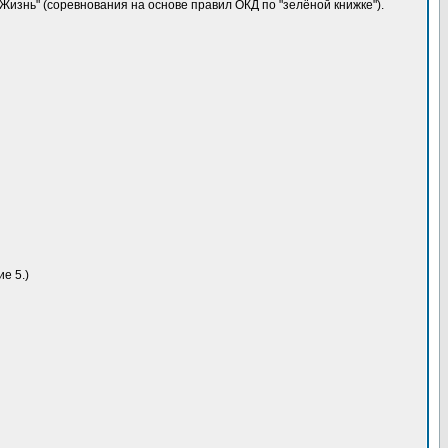
изнь" (соревнования на основе правил ОКД по "зелёной книжке").
е 5.)