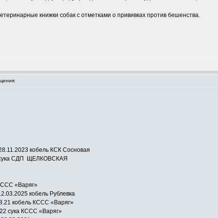
ветеринарные книжки собак с отметками о прививках против бешенства.
щения:
28.11.2023 кобель КСК Сосновая
21 сука СДП ЩЕЛКОВСКАЯ
 КССС «Варяг»
2.03.2025 кобель Рублевка
08.21 кобель КССС «Варяг»
022 сука КССС «Варяг»