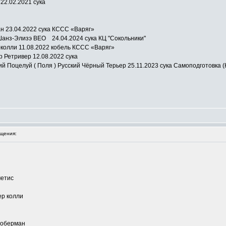
22.02.2021 сука
н 23.04.2022 сука КССС «Варяг»
анз-Элизэ ВЕО 24.04.2024 сука КЦ "Сокольники"
р-колли 11.08.2022 кобель КССС «Варяг»
 Ретривер 12.08.2022 сука
Поцелуй ( Поля ) Русский Чёрный Терьер 25.11.2023 сука Самоподготовка (
щения:
метис
дер колли
 доберман