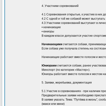
4. Участники соревнований
4.1 Соревнования открытые, к участию в них д
4.2 С одной и той же собакой может выступать 
4.3 Участники соревнований выступают в личном
• начинающие
• юниоры
В каждом классе допускается участие спортсме
Начинающими
считаются собаки, принимающие
Если собака уже получала степень на состязан
Начинающие работают вместе голосом и жестом
Юниорами
считаются собаки, ранее участвова
Минспорт (по категории «Мастер»).
Юниоры работают вместе голосом и жестом на р
5. Заявки, жеребьевка, документация
5.1 Участие в соревнованиях - при наличии пр
Предварительные заявки необходимо прислать
В заявке указать: Тема: "Путёвка в жизнь", 
(макси или мини)