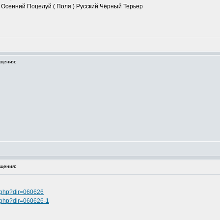
 Осенний Поцелуй ( Поля ) Русский Чёрный Терьер
щения:
щения:
m.php?dir=060626
m.php?dir=060626-1