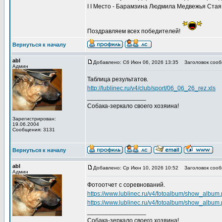
I I Место - Барамзина Людмила Медвежья Стая
Поздравляем всех победителей!
Вернуться к началу
abl
Добавлено: Сб Июн 06, 2026 13:35
Заголовок сооб
Админ
Таблица результатов.
http://lublinec.ru/v4/club/sport/06_06_26_rez.xls
_________________
Собака-зеркало своего хозяина!
Зарегистрирован:
19.06.2004
Сообщения: 3131
Вернуться к началу
abl
Добавлено: Ср Июн 10, 2026 10:52
Заголовок сооб
Админ
Фотоотчет с соревнований.
https://www.lublinec.ru/v4/fotoalbum/show_albu
https://www.lublinec.ru/v4/fotoalbum/show_albu
_________________
Собака-зеркало своего хозяина!