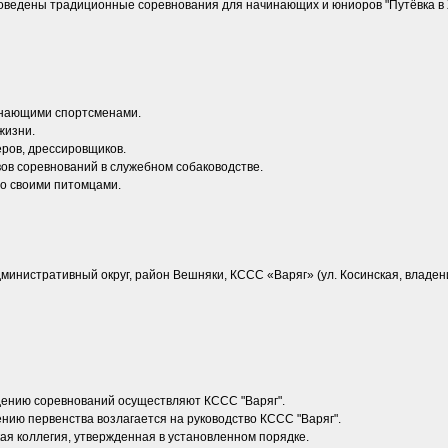
оведены традиционные соревнования для начинающих и юниоров "Путёвка в Ж
инающими спортсменами.
жизни.
еров, дрессировщиков.
ов соревнований в служебном собаководстве.
со своими питомцами.
дминистративный округ, район Вешняки, КССС «Варяг» (ул. Косинская, владени
едению соревнований осуществляют КССС "Варяг".
ению первенства возлагается на руководство КССС "Варяг".
ая коллегия, утвержденная в установленном порядке.