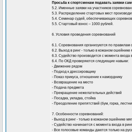
Просьба к спортсменам подавать заявки само
5.2. Именные заявки на участников соревнован
5.3. Распределение стартовых мест производит
5.4. Семинар судей, обеспечивающих соревнов
5.5. Стартовый взнос – 1000 рублей.
6. Условия проведения соревнований
6.1. Соревнования организуются по правилам 
6.2. Выход в ринг - только в кожаном ошейнике
6.3. Судейство производится с момента входа в
6.4. По ОКД проверяются следующие навыки:
- Движение рядом
- Подход к дрессировщику
- Показ прикуса, отношение к наморднику
- Возвращение на место
- Подача предмета
- Прекращение нежелательных действий
- Посадка, укладка, стойка
- Преодоление препятствий (бум, горка, лестни
7. Особенности соревнований:
- Выход в ринг - только в кожаном ошейнике м
- Судейство начинается с момента входа в ринг
- Все голосовые команды даются только на рус