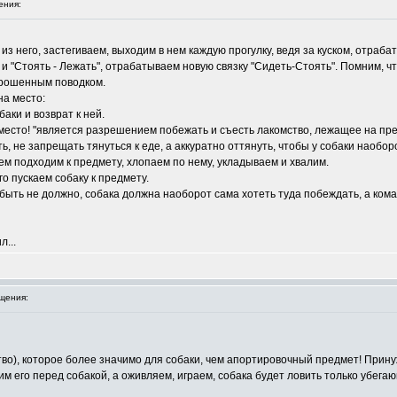
ения:
з него, застегиваем, выходим в нем каждую прогулку, ведя за куском, отрабаты
и "Стоять - Лежать", отрабатываем новую связку "Сидеть-Стоять". Помним, чт
брошенным поводком.
на место:
аки и возврат к ней.
"место! "является разрешением побежать и съесть лакомство, лежащее на пр
ь, не запрещать тянуться к еде, а аккуратно оттянуть, чтобы у собаки наобо
ем подходим к предмету, хлопаем по нему, укладываем и хвалим.
о пускаем собаку к предмету.
) быть не должно, собака должна наоборот сама хотеть туда побеждать, а ком
л...
щения:
во), которое более значимо для собаки, чем апортировочный предмет! Прину
 его перед собакой, а оживляем, играем, собака будет ловить только убегающ