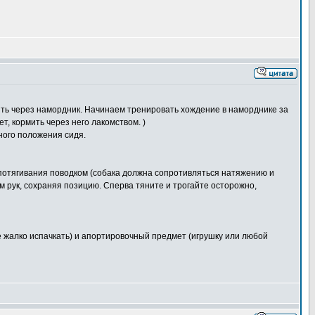
мить через намордник. Начинаем тренировать хождение в наморднике за
, кормить через него лакомством. )
ного положения сидя.
потягивания поводком (собака должна сопротивляться натяжению и
м рук, сохраняя позицию. Сперва тяните и трогайте осторожно,
е жалко испачкать) и апортировочный предмет (игрушку или любой