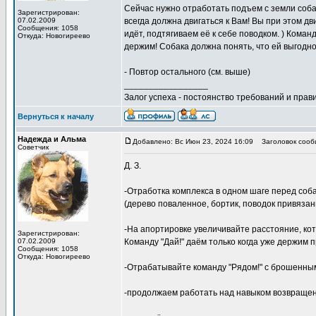
Сейчас нужно отработать подъем с земли соба
Зарегистрирован:
07.02.2009
всегда должна двигаться к Вам! Вы при этом дв
Сообщения: 1058
идёт, подтягиваем её к себе поводком. ) Команд
Откуда: Новогиреево
держим! Собака должна понять, что ей выгодно
- Повтор остального (см. выше)
_________________
Залог успеха - постоянство требований и прави
Вернуться к началу
Надежда и Альма
Добавлено: Вс Июн 23, 2024 16:09
Заголовок сооб
Советчик
Д. З.
-Отработка комплекса в одном шаге перед соба
(дерево поваленное, бортик, поводок привязан
-На апортировке увеличивайте расстояние, кот
Зарегистрирован:
07.02.2009
Команду "Дай!" даём только когда уже держим 
Сообщения: 1058
Откуда: Новогиреево
-Отрабатывайте команду "Рядом!" с брошенны
-продолжаем работать над навыком возвращени