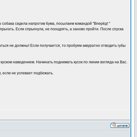
ы собака сидела напротив бума, посылаем командой "Вперёд! "
прыгать. Если спрыгнула, не поощрять, а заново пройти. После спуска
аться не должны! Если получается, то пробуем аккуратно отводить губы
куском наведением. Начинать поднимать кусок по линии взгляда на Вас.
м, если не успевает подбежать.