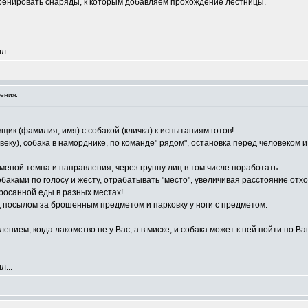
тренировать снаряды, к которым добавляем прохождение лестницы.
л...
ения:
щик (фамилия, имя) с собакой (кличка) к испытаниям готов!
овеку), собака в наморднике, по команде" рядом", остановка перед человеком
меной темпа и направления, через группу лиц в том числе поработать.
аками по голосу и жесту, отрабатывать "место", увеличивая расстояние отхо
росанной еды в разных местах!
 посылом за брошенным предметом и парковку у ноги с предметом.
ением, когда лакомство не у Вас, а в миске, и собака может к ней пойти по
л...