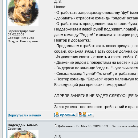
Д. З.
Новое:
- Отработать запрещающую команду "фу!" (меня
- добавить к отработке команды "рядом!" остан
- Отрабатывать преодоление маленького бума. 
Поддерживаем левой рукой под живот, правой д
Зарегистрирован:
07.02.2009
даем команду "Рядом! " и хвалим в позиции ряд
Сообщения: 1058
Повтор и доработка:
Откуда: Новогиреево
- Продолжаем отрабатывать показ прикуса, пос
собаки, обнажая зубы. Пасть собаки должна бы
-Из движения сажать, ставить и класть собак. 
- Движение рядом с поворотами на месте и в д
- Выдержка по каманде "сидеть! " - увеличивае
- Связка команд "гуляй!"-"ко мне!" , отрабаты
- Повтор команды "Барьер!" через маленькую го
В следующий раз принести намордники!
АПРЕЛЯ ЗАНЯТИЯ НЕ БУДЕТ! СЛЕДУЮЩЕЕ З
_________________
Залог успеха - постоянство требований и прави
Вернуться к началу
Надежда и Альма
Добавлено: Вс Мая 05, 2024 8:53
Заголовок сообщ
Советчик
Д. З.