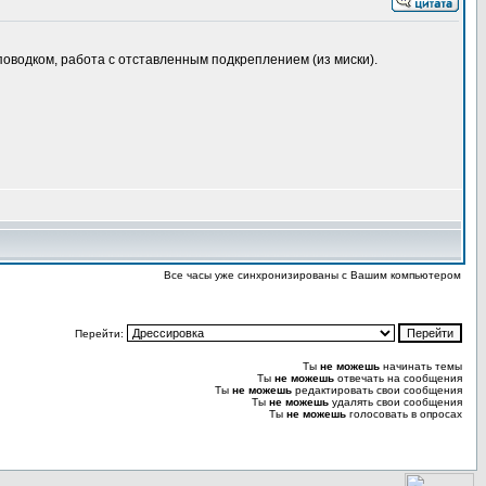
 поводком, работа с отставленным подкреплением (из миски).
Все часы уже синхронизированы с Вашим компьютером
Перейти:
Ты
не можешь
начинать темы
Ты
не можешь
отвечать на сообщения
Ты
не можешь
редактировать свои сообщения
Ты
не можешь
удалять свои сообщения
Ты
не можешь
голосовать в опросах