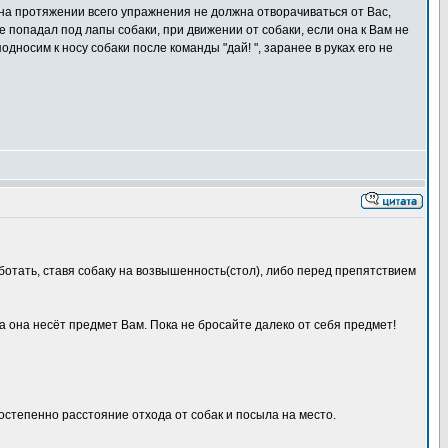
на протяжении всего упражнения не должна отворачиваться от Вас,
не попадал под лапы собаки, при движении от собаки, если она к Вам не
подносим к носу собаки после команды "дай! ", заранее в руках его не
ботать, ставя собаку на возвышенность(стол), либо перед препятствием
да она несёт предмет Вам. Пока не бросайте далеко от себя предмет!
остепенно расстояние отхода от собак и посыла на место.