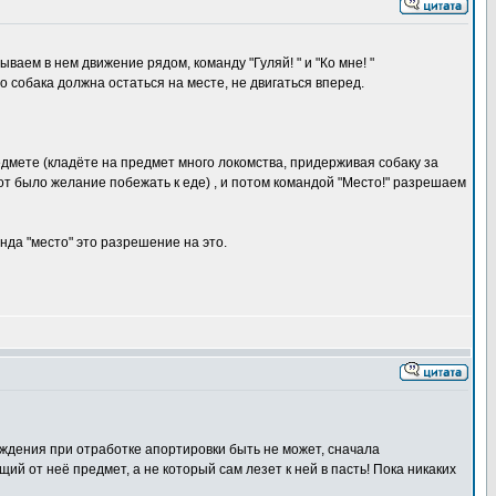
ваем в нем движение рядом, команду "Гуляй! " и "Ко мне! "
о собака должна остаться на месте, не двигаться вперед.
едмете (кладёте на предмет много локомства, придерживая собаку за
рот было желание побежать к еде) , и потом командой "Место!" разрешаем
анда "место" это разрешение на это.
ждения при отработке апортировки быть не может, сначала
ий от неё предмет, а не который сам лезет к ней в пасть! Пока никаких