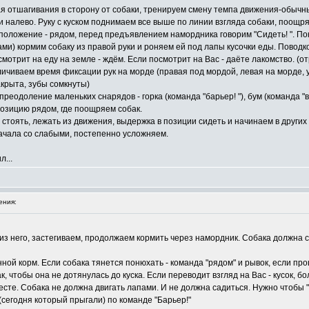
лая отшагивания в сторону от собаки, тренируем смену темпа движения-обычн
 налево. Руку с куском поднимаем все выше по линии взгляда собаки, поощряе
положение - рядом, перед предъявлением намордника говорим "Сидеть! ". По
Вами) кормим собаку из правой руки и роняем ей под лапы кусочки еды. Повод
 смотрит на еду на земле - ждём. Если посмотрит на Вас - даёте лакомство. 
ичиваем время фиксации рук на морде (правая под мордой, левая на морде, у 
акрыта, зубы сомкнуты)
реодоление маленьких снарядов - горка (команда "барьер! "), бум (команда "в
позицию рядом, где поощряем собак.
ть, стоять, лежать из движения, выдержка в позиции сидеть и начинаем в друг
ачала со слабыми, постепенно усложняем.
л...
ения:
из него, застегиваем, продолжаем кормить через намордник. Собака должна 
ной корм. Если собака тянется понюхать - команда "рядом" и рывок, если про
к, чтобы она не дотянулась до куска. Если переводит взгляд на Вас - кусок, б
есте. Собака не должна двигать лапами. И не должна садиться. Нужно чтобы 
сегодня который прыгали) по команде "Барьер!"