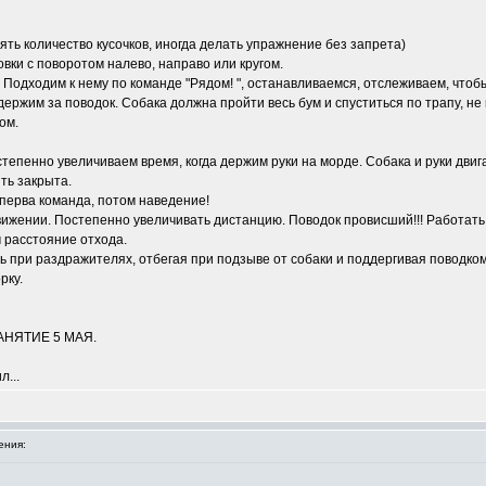
ть количество кусочков, иногда делать упражнение без запрета)
овки с поворотом налево, направо или кругом.
Подходим к нему по команде "Рядом! ", останавливаемся, отслеживаем, чтоб
ержим за поводок. Собака должна пройти весь бум и спуститься по трапу, не 
ом.
тепенно увеличиваем время, когда держим руки на морде. Собака и руки двиг
ть закрыта.
Сперва команда, потом наведение!
вижении. Постепенно увеличивать дистанцию. Поводок провисший!!! Работать 
м расстояние отхода.
вать при раздражителях, отбегая при подзыве от собаки и поддергивая поводко
рку.
АНЯТИЕ 5 МАЯ.
л...
ения: