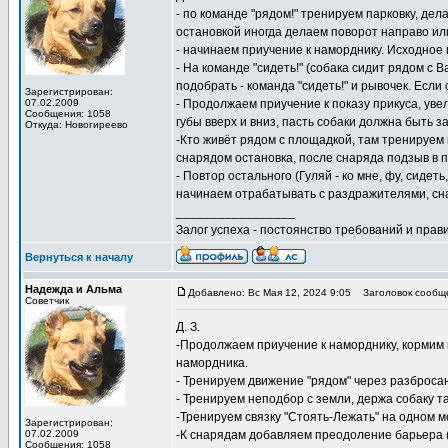
- по команде "рядом!" тренируем парковку, де
остановкой иногда делаем поворот направо или
- начинаем приучение к наморднику. Исходное 
- На команде "сидеть!" (собака сидит рядом с 
подобрать - команда "сидеть!" и рывочек. Если
Зарегистрирован:
07.02.2009
- Продолжаем приучение к показу прикуса, увел
Сообщения: 1058
губы вверх и вниз, пасть собаки должна быть з
Откуда: Новогиреево
-Кто живёт рядом с площадкой, там тренируем п
снарядом остановка, после снаряда подзыв в 
- Повтор остального (Гуляй - ко мне, фу, сиде
начинаем отрабатывать с раздражителями, сн
_________________
Залог успеха - постоянство требований и прави
Вернуться к началу
Надежда и Альма
Добавлено: Вс Мая 12, 2024 9:05
Заголовок сообщ
Советчик
Д. З.
-Продолжаем приучение к наморднику, кормим 
намордника.
- Тренируем движение "рядом" через разбросан
- Тренируем неподбор с земли, держа собаку та
-Тренируем связку "Стоять-Лежать" на одном м
Зарегистрирован:
07.02.2009
-К снарядам добавляем преодоление барьера (
Сообщения: 1058