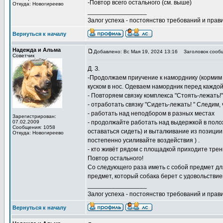
-Повтор всего остального (см. выше)
Откуда: Новогиреево
_________________
Залог успеха - постоянство требований и прави
Вернуться к началу
Надежда и Альма
Добавлено: Вс Мая 19, 2024 13:16
Заголовок сооб
Советчик
Д. З.
-Продолжаем приучение к наморднику (кормим 
куском в нос. Одеваем намордник перед каждой
- Повторяем связку комплекса "Стоять-лежать
- отработать связку "Сидеть-лежать! " Следим,
- работать над неподбором в разных местах
Зарегистрирован:
07.02.2009
- продолжайте работать над выдержкой в поло
Сообщения: 1058
оставаться сидеть) и выталкивание из позиции
Откуда: Новогиреево
постепенно усиливайте воздействия ) .
- кто живёт рядом с площадкой приходите тре
Повтор остального!
Со следующего раза иметь с собой предмет дл
предмет, который собака берет с удовольствием
_________________
Залог успеха - постоянство требований и прави
Вернуться к началу