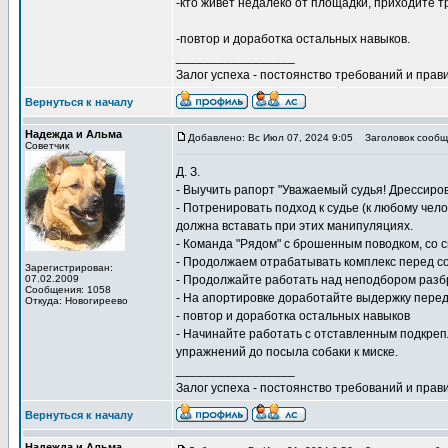
-кто живёт недалеко от площадки, приходите 
-повтор и доработка остальных навыков.
_________________
Залог успеха - постоянство требований и прави
Вернуться к началу
Надежда и Альма
Добавлено: Вс Июл 07, 2024 9:05
Заголовок сообщ
Советчик
Д. З.
- Выучить рапорт "Уважаемый судья! Дрессиров
- Потренировать подход к судье (к любому чел
должна вставать при этих манипуляциях.
- Команда "Рядом" с брошенным поводком, со с
- Продолжаем отрабатывать комплекс перед соб
Зарегистрирован:
07.02.2009
- Продолжайте работать над неподбором разб
Сообщения: 1058
- На апортировке доработайте выдержку перед
Откуда: Новогиреево
- повтор и доработка остальных навыков
- Начинайте работать с отставленным подкрепл
упражнений до посыла собаки к миске.
_________________
Залог успеха - постоянство требований и прави
Вернуться к началу
Надежда и Альма