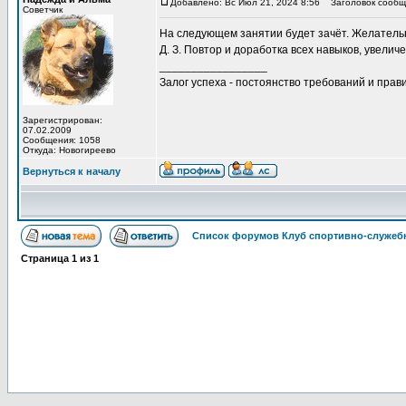
Добавлено: Вс Июл 21, 2024 8:56
Заголовок сообщ
Советчик
На следующем занятии будет зачёт. Желательн
Д. З. Повтор и доработка всех навыков, увели
_________________
Залог успеха - постоянство требований и прави
Зарегистрирован:
07.02.2009
Сообщения: 1058
Откуда: Новогиреево
Вернуться к началу
Список форумов Клуб спортивно-служебн
Страница
1
из
1