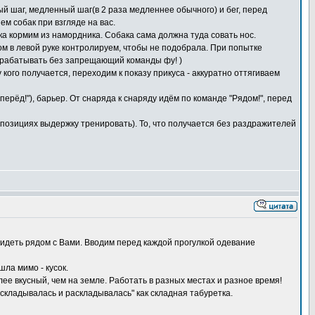
ый шаг, медленный шаг(в 2 раза медленнее обычного) и бег, перед
м собак при взгляде на вас.
ка кормим из намордника. Собака сама должна туда совать нос.
ком в левой руке контролируем, чтобы не подобрала. При попытке
(отрабатывать без запрещающий команды фу! )
кого получается, переходим к показу прикуса - аккуратно оттягиваем
перёд!"), барьер. От снаряда к снаряду идём по команде "Рядом!", перед
их позициях выдержку тренировать). То, что получается без раздражителей
сидеть рядом с Вами. Вводим перед каждой прогулкой одевание
шла мимо - кусок.
олее вкусный, чем на земле. Работать в разных местах и разное время!
"складывалась и раскладывалась" как складная табуретка.