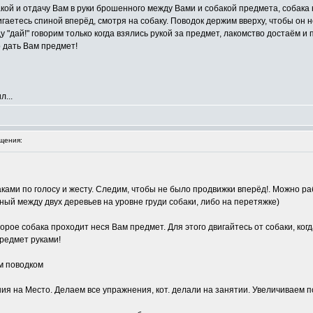
кой и отдачу Вам в руки брошенного между Вами и собакой предмета, собака 
игаетесь спиной вперёд, смотря на собаку. Поводок держим вверху, чтобы он 
у "дай!" говорим только когда взялись рукой за предмет, лакомство достаём и 
 дать Вам предмет!
л...
щения:
ками по голосу и жесту. Следим, чтобы не было продвижки вперёд!. Можно ра
ный между двух деревьев на уровне груди собаки, либо на перетяжке)
орое собака проходит неся Вам предмет. Для этого двигайтесь от собаки, ког
предмет руками!
м поводком
я на Место. Делаем все упражнения, кот. делали на занятии. Увеличиваем п