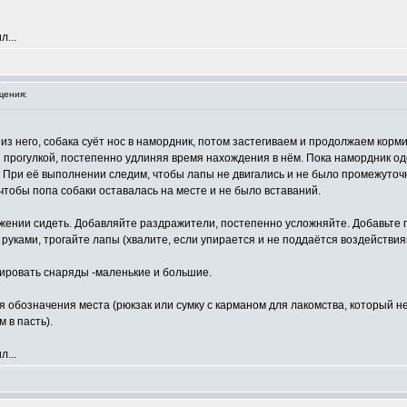
л...
щения:
из него, собака суёт нос в намордник, потом застегиваем и продолжаем кор
 прогулкой, постепенно удлиняя время нахождения в нём. Пока намордник одет
!" При её выполнении следим, чтобы лапы не двигались и не было промежуточ
 чтобы попа собаки оставалась на месте и не было вставаний.
жении сидеть. Добавляйте раздражители, постепенно усложняйте. Добавьте 
 руками, трогайте лапы (хвалите, если упирается и не поддаётся воздействия
нировать снаряды -маленькие и большие.
я обозначения места (рюкзак или сумку с карманом для лакомства, который н
 в пасть).
л...