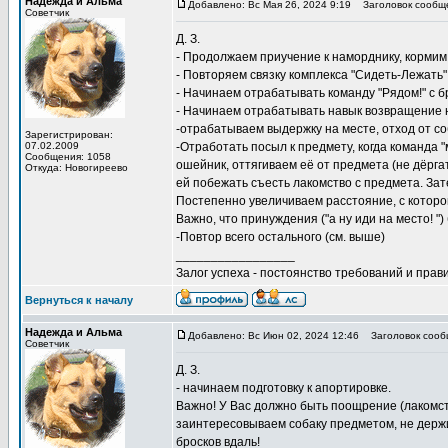
Надежда и Альма
Добавлено: Вс Мая 26, 2024 9:19
Заголовок сообщ
Советчик
Д. З.
- Продолжаем приучение к наморднику, кормим и
- Повторяем связку комплекса "Сидеть-Лежать" 
- Начинаем отрабатывать команду "Рядом!" с 
- Начинаем отрабатывать навык возвращение 
-отрабатываем выдержку на месте, отход от соб
Зарегистрирован:
07.02.2009
-Отработать посыл к предмету, когда команда 
Сообщения: 1058
ошейник, оттягиваем её от предмета (не дёргат
Откуда: Новогиреево
ей побежать съесть лакомство с предмета. Зат
Постепенно увеличиваем расстояние, с которог
Важно, что принуждения ("а ну иди на место! "
-Повтор всего остального (см. выше)
_________________
Залог успеха - постоянство требований и прави
Вернуться к началу
Надежда и Альма
Добавлено: Вс Июн 02, 2024 12:46
Заголовок сооб
Советчик
Д. З.
- начинаем подготовку к апортировке.
Важно! У Вас должно быть поощрение (лакомст
заинтересовываем собаку предметом, не держим
бросков вдаль!