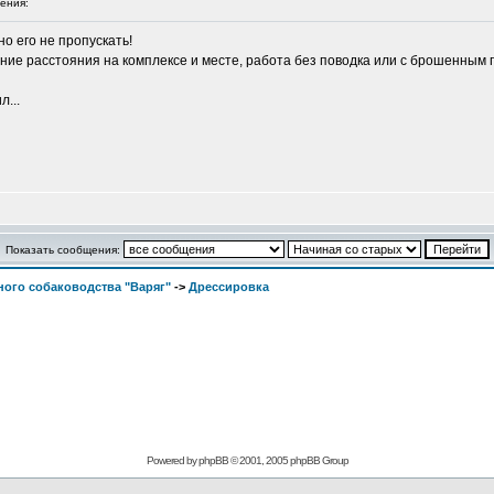
ения:
о его не пропускать!
чение расстояния на комплексе и месте, работа без поводка или с брошенным
л...
Показать сообщения:
ого собаководства "Варяг"
->
Дрессировка
Powered by
phpBB
© 2001, 2005 phpBB Group