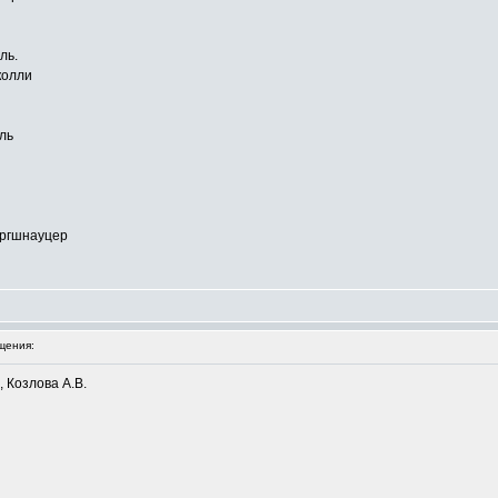
ль.
колли
ль
ергшнауцер
щения:
 Козлова А.В.