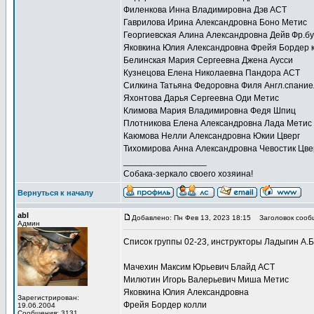
Филенкова Инна Владимировна Дэв АСТ
Гаврилова Ирина Александровна Боно Метис
Георгиевская Алина Александровна Дейв Фр.бу
Яковкина Юлия Александровна Фрейя Бордер 
Белинская Мария Сергеевна Джена Аусси
Кузнецова Елена Николаевна Пандора АСТ
Силкина Татьяна Федоровна Филя Англ.спание
Яхонтова Дарья Сергеевна Оди Метис
Климова Мария Владимировна Федя Шпиц
Плотникова Елена Александровна Лада Метис
Каюмова Нелли Александровна Юкии Цверг
Тихомирова Анна Александровна Чевостик Цв
_________________
Собака-зеркало своего хозяина!
Вернуться к началу
abl
Добавлено: Пн Фев 13, 2023 18:15
Заголовок сооб
Админ
Список группы 02-23, инструкторы Ладыгин А.Б,
Мачехин Максим Юрьевич Блайд АСТ
Милютин Игорь Валерьевич Миша Метис
Яковкина Юлия Александровна
Зарегистрирован:
Фрейя Бордер колли
19.06.2004
Сообщения: 3131