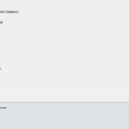
ис (приют)
ер
г
ния: