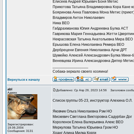
Елисеев Андрей Юрьевич Боня Метис
Прикотова Татьяна Владимировна Кора Кане к
Бояринова Анна Павловна Мона Метис (приют
Владмиров Антон Николаевич
Ника ВЕО
Габдрахманова Юлия Андреевна Булка АСТ
Гаврикова Мария Геннадьевна Жетти Цвергпи
Некрасовская Татьяна Анатольевна Мира ВЕО
Ерышова Елена Николаевна Ремира ВЕО
Дербрецени Евгения Николаевна Арчи ДРТ
Шумейко Алексей Александрович Булка Мини-б
Веневцева Ирина Александровна Диггер Метис
_________________
Собака-зеркало своего хозяина!
Вернуться к началу
abl
Добавлено: Ср Апр 26, 2023 14:56
Заголовок сооб
Админ
Список группы 05-23, инструктор Алехина О.Л.
Яковчик Ольга Николаевна Рэм НО
Мискевич Светлана Викторовна Садурбан Дог
Короленок Елена Валерьевна Алекс ВЕО
Зарегистрирован:
Меркулова Татьяна Юрьевна Гром НО
19.06.2004
Сообщения: 3131
Хоанг Алина Милка Корги