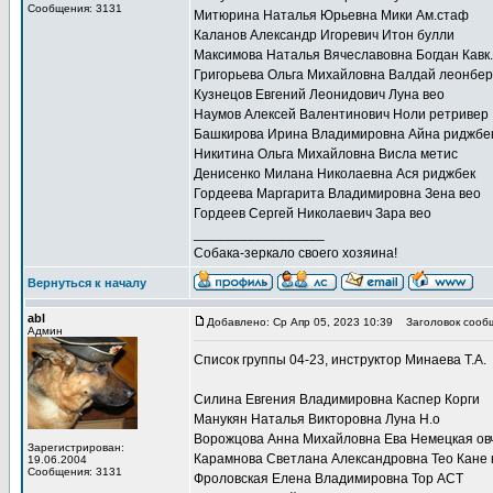
Сообщения: 3131
Митюрина Наталья Юрьевна Мики Ам.стаф
Каланов Александр Игоревич Итон булли
Максимова Наталья Вячеславовна Богдан Кавк.
Григорьева Ольга Михайловна Валдай леонбер
Кузнецов Евгений Леонидович Луна вео
Наумов Алексей Валентинович Ноли ретривер
Башкирова Ирина Владимировна Айна риджбе
Никитина Ольга Михайловна Висла метис
Денисенко Милана Николаевна Ася риджбек
Гордеева Маргарита Владимировна Зена вео
Гордеев Сергей Николаевич Зара вео
_________________
Собака-зеркало своего хозяина!
Вернуться к началу
abl
Добавлено: Ср Апр 05, 2023 10:39
Заголовок сооб
Админ
Список группы 04-23, инструктор Минаева Т.А.
Силина Евгения Владимировна Каспер Корги
Манукян Наталья Викторовна Луна Н.о
Ворожцова Анна Михайловна Ева Немецкая ов
Зарегистрирован:
Карамнова Светлана Александровна Тео Кане 
19.06.2004
Сообщения: 3131
Фроловская Елена Владимировна Тор АСТ