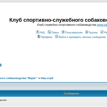
Клуб спортивно-служебного собаков
Клуб служебно-спортивного собаководства
www.lub
FAQ
Поиск
Пользователи
Группы
Ре
Профиль
Войти и проверить личные сообщения
я
ого собаководства "Варяг"
->
Наш клуб
Сообщение
ения: