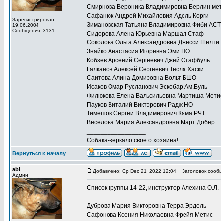
Смирнова Вероника Владимировна Берлин ме
Сафанюк Андрей Михайловия Адель Корги
Зарегистрирован:
Зимановская Татьяна Владимировна Фиби АСТ
19.06.2004
Сообщения: 3131
Сидорова Алена Юрьевна Маршал Стаф
Соколова Ольга Александровна Джесси Шелти
Знайко Анастасия Игоревна Эми НО
Кобзев Арсений Сергеевич Джей Стафбуль
Галканов Алексей Сергеевич Тесла Хаски
Саитова Алина Домировна Вольт БШО
Исаков Омар Русланович Эскобар Ам.Буль
Филюкова Елена Вальсильевна Мартиша Мети
Пауков Виталий Викторович Радж НО
Тимешов Сергей Владимирович Кама РЧТ
Веселова Мария Александровна Март Добер
_________________
Собака-зеркало своего хозяина!
Вернуться к началу
abl
Добавлено: Ср Dec 21, 2022 12:04
Заголовок сооб
Админ
Список группы 14-22, инструктор Алехина О.Л.
Дуброва Мария Викторовна Терра Эрдель
Сафонова Ксения Николаевна Фрейя Метис