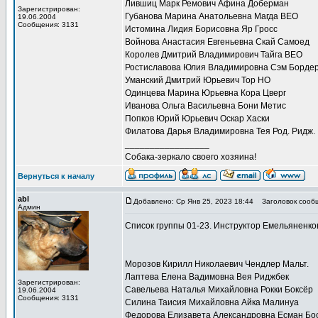
Лившиц Марк Ремович Афина Доберман
Зарегистрирован:
Губанова Марина Анатольевна Магда ВЕО
19.06.2004
Сообщения: 3131
Истомина Лидия Борисовна Яр Гросс
Войнова Анастасия Евгеньевна Скай Самоед
Королев Дмитрий Владимирович Тайга ВЕО
Ростиславова Юлия Владимировна Сэм Бордер
Уманский Дмитрий Юрьевич Тор НО
Одинцева Марина Юрьевна Кора Цверг
Иванова Ольга Васильевна Бони Метис
Попков Юрий Юрьевич Оскар Хаски
Филатова Дарья Владимировна Тея Род. Ридж.
_________________
Собака-зеркало своего хозяина!
Вернуться к началу
abl
Добавлено: Ср Янв 25, 2023 18:44
Заголовок сооб
Админ
Список группы 01-23. Инструктор Емельяненко
Морозов Кирилл Николаевич Чендлер Мальт.
Лаптева Елена Вадимовна Вея Риджбек
Зарегистрирован:
Савельева Наталья Михайловна Рокки Боксёр
19.06.2004
Сообщения: 3131
Силина Таисия Михайловна Айка Малинуа
Федорова Елизавета Александровна Есман Бо