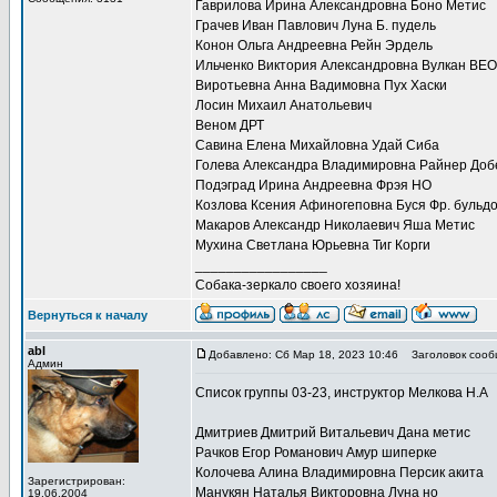
Гаврилова Ирина Александровна Боно Метис
Грачев Иван Павлович Луна Б. пудель
Конон Ольга Андреевна Рейн Эрдель
Ильченко Виктория Александровна Вулкан ВЕО
Виротьевна Анна Вадимовна Пух Хаски
Лосин Михаил Анатольевич
Веном ДРТ
Савина Елена Михайловна Удай Сиба
Голева Александра Владимировна Райнер До
Подэград Ирина Андреевна Фрэя НО
Козлова Ксения Афиногеповна Буся Фр. бульдо
Макаров Александр Николаевич Яша Метис
Мухина Светлана Юрьевна Тиг Корги
_________________
Собака-зеркало своего хозяина!
Вернуться к началу
abl
Добавлено: Сб Мар 18, 2023 10:46
Заголовок сооб
Админ
Список группы 03-23, инструктор Мелкова Н.А
Дмитриев Дмитрий Витальевич Дана метис
Рачков Егор Романович Амур шиперке
Колочева Алина Владимировна Персик акита
Зарегистрирован:
Манукян Наталья Викторовна Луна но
19.06.2004