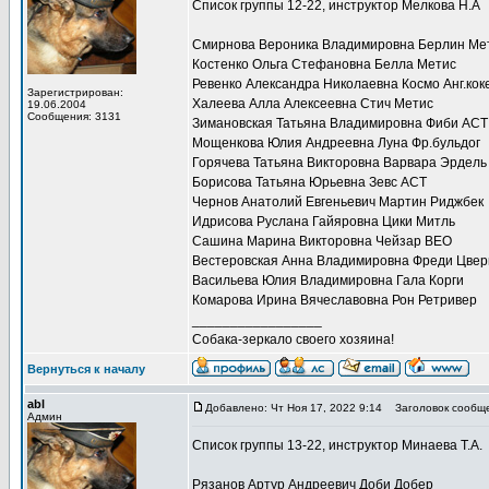
Список группы 12-22, инструктор Мелкова Н.А
Смирнова Вероника Владимировна Берлин Мет
Костенко Ольга Стефановна Белла Метис
Ревенко Александра Николаевна Космо Анг.кок
Зарегистрирован:
Халеева Алла Алексеевна Стич Метис
19.06.2004
Сообщения: 3131
Зимановская Татьяна Владимировна Фиби АСТ
Мощенкова Юлия Андреевна Луна Фр.бульдог
Горячева Татьяна Викторовна Варвара Эрдель
Борисова Татьяна Юрьевна Зевс АСТ
Чернов Анатолий Евгеньевич Мартин Риджбек
Идрисова Руслана Гайяровна Цики Митль
Сашина Марина Викторовна Чейзар ВЕО
Вестеровская Анна Владимировна Фреди Цвер
Васильева Юлия Владимировна Гала Корги
Комарова Ирина Вячеславовна Рон Ретривер
_________________
Собака-зеркало своего хозяина!
Вернуться к началу
abl
Добавлено: Чт Ноя 17, 2022 9:14
Заголовок сообще
Админ
Список группы 13-22, инструктор Минаева Т.А.
Рязанов Артур Андреевич Доби Добер