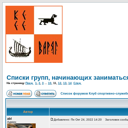
Списки групп, начинающих заниматьс
На страницу
Пред.
1
,
2
,
3
...
10
,
11
,
12
,
13
,
14
След.
Список форумов Клуб спортивно-служебн
Автор
abl
Добавлено: Пн Окт 24, 2022 14:20
Заголовок сообщ
Админ