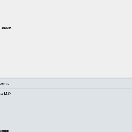
 колли
щения:
ва М.О.
серон