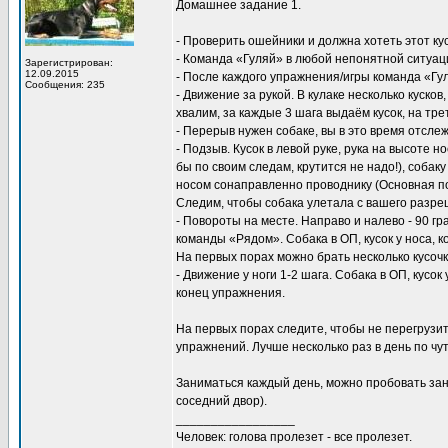
Домашнее задание 1.
- Проверить ошейники и должна хотеть этот кус
- Команда «Гуляй» в любой непонятной ситуации
Зарегистрирован:
12.09.2015
- После каждого упражнения/игры команда «Гу
Сообщения: 235
- Движение за рукой. В кулаке несколько кусков
хвалим, за каждые 3 шага выдаём кусок, на тр
- Перерыв нужен собаке, вы в это время отсл
- Подзыв. Кусок в левой руке, рука на высоте н
бы по своим следам, крутится не надо!), собаку
носом сонаправленно проводнику (Основная по
Следим, чтобы собака улетала с вашего разреш
- Повороты на месте. Направо и налево - 90 гр
команды «Рядом». Собака в ОП, кусок у носа, 
На первых порах можно брать несколько кусочко
- Движение у ноги 1-2 шага. Собака в ОП, кусок
конец упражнения.
На первых порах следите, чтобы не перегрузи
упражнений. Лучше несколько раз в день по чут
Заниматься каждый день, можно пробовать зани
соседний двор).
_________________
Человек: голова пролезет - все пролезет.