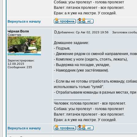
Собака: усы пролезут - голова пролезет
Валет: пятачок пролезет - все пролезет.
Еран: а я уже на люстре. У соседей.
Вернуться к началу
чёрная Воля
Добавлено: Ср Авг 02, 2023 19:56
Заголовок сообщ
Советчик
Домашнее задание:
- Подзыв,
- Движение рядом со сменой направления, пов
- Комплекс у ноги (сидеть, стоять, лежать),
Зарегистрирован:
12.09.2015
- Выдержка на посадке, укладке,
Сообщения: 235
- Намордник (уже застёгиваем).
- Если вы не готовы отработать команду, соба
использовать только "гуляй".
- Отрабатываем команды в разных местах, при 
_________________
Человек: голова пролезет - все пролезет.
Собака: усы пролезут - голова пролезет
Валет: пятачок пролезет - все пролезет.
Еран: а я уже на люстре. У соседей.
Вернуться к началу