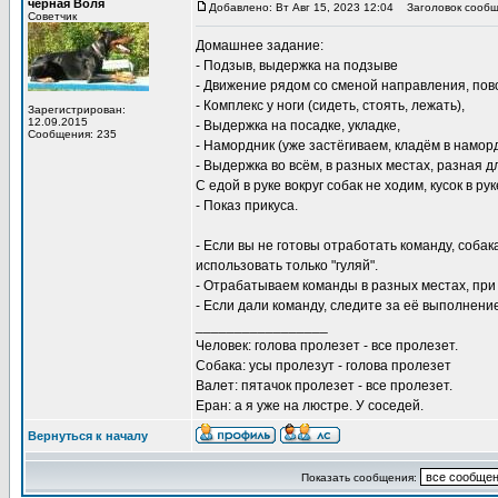
чёрная Воля
Добавлено: Вт Авг 15, 2023 12:04
Заголовок сообщ
Советчик
Домашнее задание:
- Подзыв, выдержка на подзыве
- Движение рядом со сменой направления, пов
- Комплекс у ноги (сидеть, стоять, лежать),
Зарегистрирован:
12.09.2015
- Выдержка на посадке, укладке,
Сообщения: 235
- Намордник (уже застёгиваем, кладём в наморд
- Выдержка во всём, в разных местах, разная д
С едой в руке вокруг собак не ходим, кусок в рук
- Показ прикуса.
- Если вы не готовы отработать команду, соба
использовать только "гуляй".
- Отрабатываем команды в разных местах, при 
- Если дали команду, следите за её выполнени
_________________
Человек: голова пролезет - все пролезет.
Собака: усы пролезут - голова пролезет
Валет: пятачок пролезет - все пролезет.
Еран: а я уже на люстре. У соседей.
Вернуться к началу
Показать сообщения: