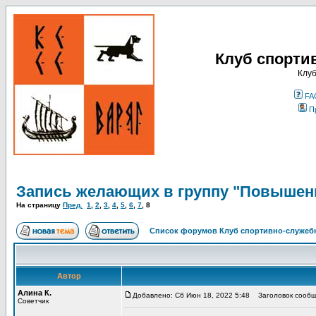
Клуб спорти
Клуб
FA
П
Запись желающих в группу "Повышен
На страницу
Пред.
1
,
2
,
3
,
4
,
5
,
6
,
7
,
8
Список форумов Клуб спортивно-служебн
Автор
Алина К.
Добавлено: Сб Июн 18, 2022 5:48
Заголовок сообщ
Советчик