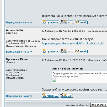
Выставка наша, в связи с техническими обстоят
Вернуться к началу
Анна и Габби
Добавлено: Вт Апр 14, 2015 16:35
Заголовок сообщ
Советчик
Наше видео с теста инстинкт пастуха:
Зарегистрирован: 18.11.2013
http://www.youtube.com/watch?v=UbzlXxJxLgM
Сообщения: 102
Откуда: Москва, Люблино
Вернуться к началу
Бусинка и Юлия
Добавлено: Сб Сен 12, 2020 17:15
Заголовок сооб
Новичок
Анна и Габби писал(а):
Зарегистрирован:
07.09.2020
Вчера ездили на тестирование нервной сис
Сообщения: 3
Получили сертификат:
Откуда: Москва
Здравствуйте! А где можно пройти такое тести
Вернуться к началу
Показать сообщения: