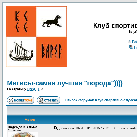
Клуб спорти
Клуб
FA
П
Метисы-самая лучшая "порода"))))
На страницу
Пред.
1
,
2
Список форумов Клуб спортивно-служебн
Автор
Надежда и Альма
Добавлено: Сб Янв 31, 2015 17:02
Заголовок сооб
Советчик