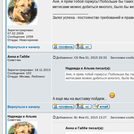
Аня, я прям тобой горжусь! Побольше бы таких
метисами можно добиться многого, было бы ж
_________________
Залог успеха - постоянство требований и прави
Зарегистрирован:
07.02.2009
Сообщения: 1058
Откуда: Новогиреево
Вернуться к началу
Анна и Габби
Добавлено: Сб Янв 31, 2015 20:33
Заголовок сооб
Советчик
Надежда и Альма писал(а):
Зарегистрирован: 18.11.2013
Сообщения: 102
Аня, я прям тобой горжусь! Побольше бы та
Откуда: Москва, Люблино
метисами можно добиться многого, было бы
А еще мы на выставку пойдем...
Вернуться к началу
Надежда и Альма
Добавлено: Вс Фев 01, 2015 13:27
Заголовок сооб
Советчик
Анна и Габби писал(а):