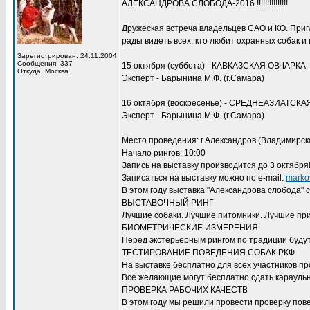
АЛЕКСАНДРОВА СЛОБОДА-2016 !!!!!!!!!!!!!!!
Дружеская встреча владельцев САО и КО. Приг
рады видеть всех, кто любит охранных собак и
Зарегистрирован: 24.11.2004
Сообщения: 337
15 октября (суббота) - КАВКАЗСКАЯ ОВЧАРКА
Откуда: Москва
Эксперт - Барынина М.Ф. (г.Самара)
16 октября (воскресенье) - СРЕДНЕАЗИАТСК
Эксперт - Барынина М.Ф. (г.Самара)
Место проведения: г.Александров (Владимирск
Начало рингов: 10:00
Запись на выставку производится до 3 октября
Записаться на выставку можно по e-mail:
marko
В этом году выставка "Александрова слобода" 
ВЫСТАВОЧНЫЙ РИНГ
Лучшие собаки. Лучшие питомники. Лучшие пр
БИОМЕТРИЧЕСКИЕ ИЗМЕРЕНИЯ
Перед экстерьерным рингом по традиции буду
ТЕСТИРОВАНИЕ ПОВЕДЕНИЯ СОБАК РКФ
На выставке бесплатно для всех участников п
Все желающие могут бесплатно сдать караульн
ПРОВЕРКА РАБОЧИХ КАЧЕСТВ
В этом году мы решили провести проверку пов