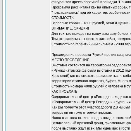
фигурантов дрессировочной площадки "На кана
Программа рассчитана как на опытных собак, т
"подстраиваясь" под её характер, особенности
СТОИМОСТЬ
Взрослые собаки - 1800 рублей, беби и щенки 
ВНИМАНИЕ, СКИДКИ!
Для тех, кто приедет на нашу выставку более че
Тем, кто записывает нескольких собак, предос
Стоимость по гарантийным письмам - 2000 взр
Прохождение проверки "Чужой против хищника"
МЕСТО ПРОВЕДЕНИЯ
Выставка состоится на территории оздоровит
«Рекорд»,(там же где была выставка в 2012 год
Крыловой) где вы сможете разместиться с соб
территории отличная парковка, буфет. Много м
Стоимость номера 400!! рублей с человека в су
КАК ПРОЕХАТЬ
Оздоровительный центр «Рекорд» находится вб
«Оздоровительный центр Рекорд» и «Курганиха, 
Как Вы помните этот участок дороги 2.8 км был
теперь он он тоже отремонтирован.
Наша выставка стала праздником для всех люб
Великолепный призовой фонд, фирменные куб
после выставки ждут всех! Мы ждем вас в гости