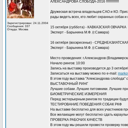
АЛЕКСАНДРОВА СЛОБОДА-2016 !!!!!!!!!!!!!!!
Дружеская встреча владельцев САО и КО. Приг
рады видеть всех, кто любит охранных собак и
Зарегистрирован: 24.11.2004
Сообщения: 337
15 октября (суббота) - КАВКАЗСКАЯ ОВЧАРКА
Откуда: Москва
Эксперт - Барынина М.Ф. (г.Самара)
16 октября (воскресенье) - СРЕДНЕАЗИАТСК
Эксперт - Барынина М.Ф. (г.Самара)
Место проведения: г.Александров (Владимирск
Начало рингов: 10:00
Запись на выставку производится до 3 октября
Записаться на выставку можно по e-mail:
marko
В этом году выставка "Александрова слобода" 
ВЫСТАВОЧНЫЙ РИНГ
Лучшие собаки. Лучшие питомники. Лучшие пр
БИОМЕТРИЧЕСКИЕ ИЗМЕРЕНИЯ
Перед экстерьерным рингом по традиции буду
ТЕСТИРОВАНИЕ ПОВЕДЕНИЯ СОБАК РКФ
На выставке бесплатно для всех участников п
Все желающие могут бесплатно сдать караульн
ПРОВЕРКА РАБОЧИХ КАЧЕСТВ
В этом году мы решили провести проверку пов