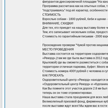
фигурантов дрессировочной площадки "На кана
Программа рассчитана как на опытных собак, т
"подстраиваясь" под её характер, особенности
СТОИМОСТЬ
Взрослые собаки - 1800 рублей, беби и щенки 
ВНИМАНИЕ, СКИДКИ!
Для тех, кто приедет на нашу выставку более че
Тем, кто записывает нескольких собак, предос
Стоимость по гарантийным письмам - 2000 взр
Прохождение проверки "Чужой против хищника"
МЕСТО ПРОВЕДЕНИЯ
Выставка состоится на территории оздоровит
«Рекорд»,(там же где была выставка в 2012 год
Крыловой) где вы сможете разместиться с соб
территории отличная парковка, буфет. Много м
Стоимость номера 400!! рублей с человека в су
КАК ПРОЕХАТЬ
Оздоровительный центр «Рекорд» находится вб
«Оздоровительный центр Рекорд» и «Курганиха, 
Как Вы помните этот участок дороги 2.8 км был
теперь он он тоже отремонтирован.
Наша выставка стала праздником для всех люб
Великолепный призовой фонд, фирменные куб
после выставки ждут всех! Мы ждем вас в гости