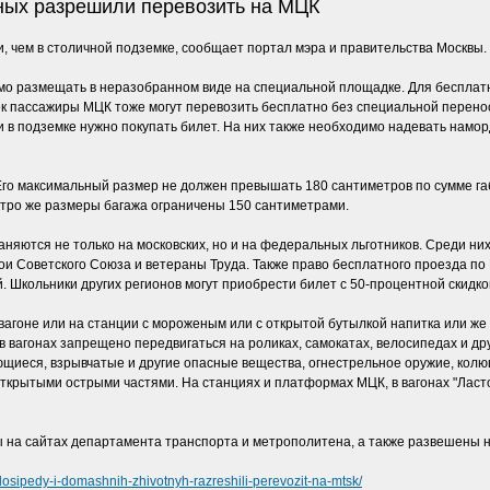
ных разрешили перевозить на МЦК
, чем в столичной подземке, сообщает портал мэра и правительства Москвы.
имо размещать в неразобранном виде на специальной площадке. Для бесплатн
ек пассажиры МЦК тоже могут перевозить бесплатно без специальной перено
и в подземке нужно покупать билет. На них также необходимо надевать наморд
Его максимальный размер не должен превышать 180 сантиметров по сумме га
 метро же размеры багажа ограничены 150 сантиметрами.
няются не только на московских, но и на федеральных льготников. Среди ни
и, герои Советского Союза и ветераны Труда. Также право бесплатного проезда 
. Школьники других регионов могут приобрести билет с 50-процентной скидкой
агоне или на станции с мороженым или с открытой бутылкой напитка или же е
в вагонах запрещено передвигаться на роликах, самокатах, велосипедах и д
иеся, взрывчатые и другие опасные вещества, огнестрельное оружие, колющ
открытыми острыми частями. На станциях и платформах МЦК, в вагонах "Ласто
 на сайтах департамента транспорта и метрополитена, а также развешены н
osipedy-i-domashnih-zhivotnyh-razreshili-perevozit-na-mtsk/