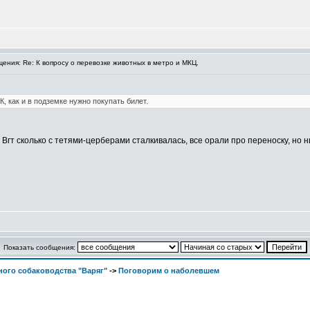
ния: Re: К вопросу о перевозке животных в метро и МКЦ.
, как и в подземке нужно покупать билет.
гт сколько с тетями-церберами сталкивалась, все орали про переноску, но ни 
Показать сообщения:
ого собаководства "Варяг"
->
Поговорим о наболевшем