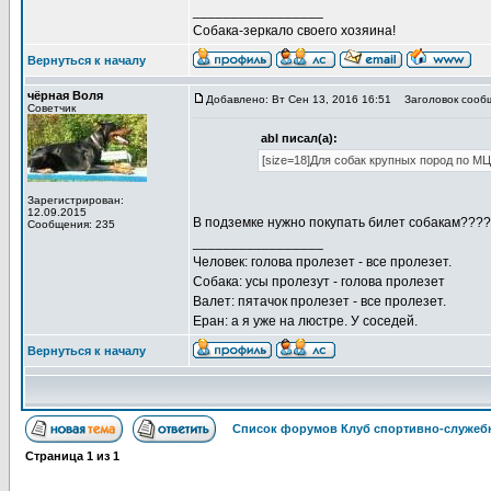
_________________
Собака-зеркало своего хозяина!
Вернуться к началу
чёрная Воля
Добавлено: Вт Сен 13, 2016 16:51
Заголовок сообще
Советчик
abl писал(а):
[size=18]Для собак крупных пород по МЦК
Зарегистрирован:
12.09.2015
В подземке нужно покупать билет собакам???? В
Сообщения: 235
_________________
Человек: голова пролезет - все пролезет.
Собака: усы пролезут - голова пролезет
Валет: пятачок пролезет - все пролезет.
Еран: а я уже на люстре. У соседей.
Вернуться к началу
Список форумов Клуб спортивно-служебн
Страница
1
из
1