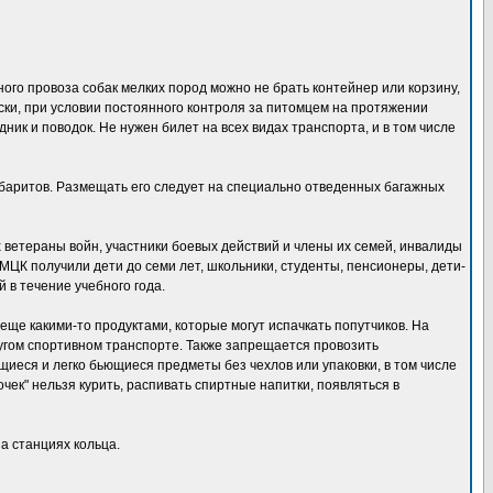
ого провоза собак мелких пород можно не брать контейнер или корзину,
ски, при условии постоянного контроля за питомцем на протяжении
ник и поводок. Не нужен билет на всех видах транспорта, и в том числе
баритов. Размещать его следует на специально отведенных багажных
х ветераны войн, участники боевых действий и члены их семей, инвалиды
по МЦК получили дети до семи лет, школьники, студенты, пенсионеры, дети-
 в течение учебного года.
ще какими-то продуктами, которые могут испачкать попутчиков. На
ругом спортивном транспорте. Также запрещается провозить
иеся и легко бьющиеся предметы без чехлов или упаковки, в том числе
чек" нельзя курить, распивать спиртные напитки, появляться в
а станциях кольца.