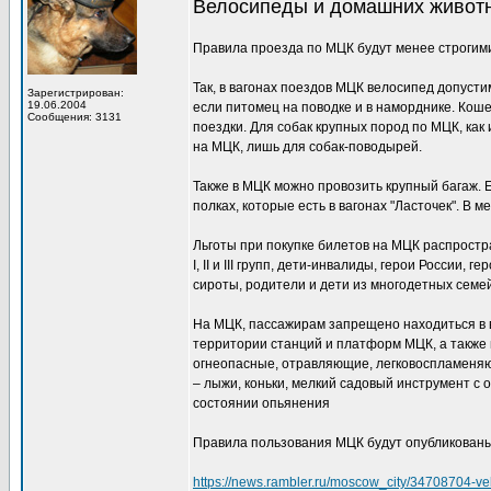
Велосипеды и домашних живот
Правила проезда по МЦК будут менее строгими
Так, в вагонах поездов МЦК велосипед допуст
Зарегистрирован:
19.06.2004
если питомец на поводке и в наморднике. Кош
Сообщения: 3131
поездки. Для собак крупных пород по МЦК, как 
на МЦК, лишь для собак-поводырей.
Также в МЦК можно провозить крупный багаж. 
полках, которые есть в вагонах "Ласточек". В
Льготы при покупке билетов на МЦК распростра
I, II и III групп, дети-инвалиды, герои Росси
сироты, родители и дети из многодетных семей
На МЦК, пассажирам запрещено находиться в в
территории станций и платформ МЦК, а также 
огнеопасные, отравляющие, легковоспламеняющ
– лыжи, коньки, мелкий садовый инструмент с 
состоянии опьянения
Правила пользования МЦК будут опубликованы
https://news.rambler.ru/moscow_city/34708704-vel