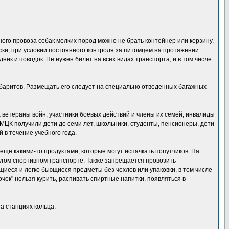
ого провоза собак мелких пород можно не брать контейнер или корзину,
ски, при условии постоянного контроля за питомцем на протяжении
ник и поводок. Не нужен билет на всех видах транспорта, и в том числе
баритов. Размещать его следует на специально отведенных багажных
х ветераны войн, участники боевых действий и члены их семей, инвалиды
по МЦК получили дети до семи лет, школьники, студенты, пенсионеры, дети-
 в течение учебного года.
ще какими-то продуктами, которые могут испачкать попутчиков. На
ругом спортивном транспорте. Также запрещается провозить
иеся и легко бьющиеся предметы без чехлов или упаковки, в том числе
чек" нельзя курить, распивать спиртные напитки, появляться в
а станциях кольца.