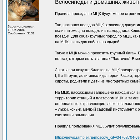
Велосипеды и домашних живот
Правила проезда по МЦК будут менее строгими
Так, в вагонах поездов МЦК велосипед допуст
Зарегистрирован:
19.06.2004
если питомец на поводке и в наморднике. Кош
Сообщения: 3131
поездки. Для собак крупных пород по МЦК, как 
на МЦК, лишь для собак-поводырей.
Также в МЦК можно провозить крупный багаж. 
полках, которые есть в вагонах "Ласточек". В
Льготы при покупке билетов на МЦК распростра
I, II и III групп, дети-инвалиды, герои Росси
сироты, родители и дети из многодетных семей
На МЦК, пассажирам запрещено находиться в в
территории станций и платформ МЦК, а также 
огнеопасные, отравляющие, легковоспламеняющ
– лыжи, коньки, мелкий садовый инструмент с 
состоянии опьянения
Правила пользования МЦК будут опубликованы
https://news.rambler.ru/moscow_city/34708704-vel