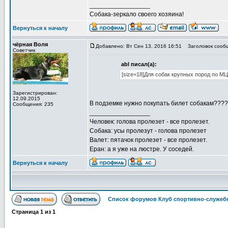
_________________
Собака-зеркало своего хозяина!
Вернуться к началу
чёрная Воля
Добавлено: Вт Сен 13, 2016 16:51
Заголовок сообще
Советчик
abl писал(а):
[size=18]Для собак крупных пород по МЦК
Зарегистрирован:
12.09.2015
В подземке нужно покупать билет собакам???? В
Сообщения: 235
_________________
Человек: голова пролезет - все пролезет.
Собака: усы пролезут - голова пролезет
Валет: пятачок пролезет - все пролезет.
Еран: а я уже на люстре. У соседей.
Вернуться к началу
Список форумов Клуб спортивно-служебн
Страница
1
из
1