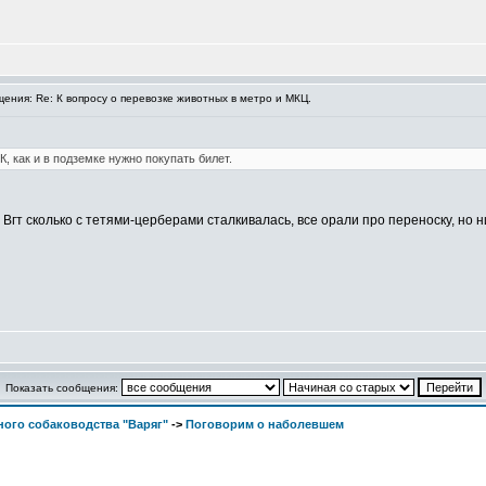
ния: Re: К вопросу о перевозке животных в метро и МКЦ.
, как и в подземке нужно покупать билет.
гт сколько с тетями-церберами сталкивалась, все орали про переноску, но ни 
Показать сообщения:
ого собаководства "Варяг"
->
Поговорим о наболевшем