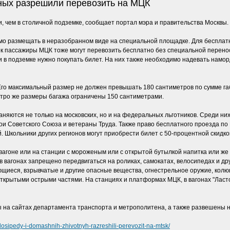
ных разрешили перевозить на МЦК
, чем в столичной подземке, сообщает портал мэра и правительства Москвы.
имо размещать в неразобранном виде на специальной площадке. Для бесплатн
ек пассажиры МЦК тоже могут перевозить бесплатно без специальной перено
и в подземке нужно покупать билет. На них также необходимо надевать наморд
Его максимальный размер не должен превышать 180 сантиметров по сумме га
 метро же размеры багажа ограничены 150 сантиметрами.
няются не только на московских, но и на федеральных льготников. Среди ни
и, герои Советского Союза и ветераны Труда. Также право бесплатного проезда 
. Школьники других регионов могут приобрести билет с 50-процентной скидкой
агоне или на станции с мороженым или с открытой бутылкой напитка или же е
в вагонах запрещено передвигаться на роликах, самокатах, велосипедах и д
иеся, взрывчатые и другие опасные вещества, огнестрельное оружие, колющ
открытыми острыми частями. На станциях и платформах МЦК, в вагонах "Ласто
 на сайтах департамента транспорта и метрополитена, а также развешены н
osipedy-i-domashnih-zhivotnyh-razreshili-perevozit-na-mtsk/