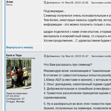
Алан
Добавлено: Чт Янв 08, 2015 15:39
Заголовок сообщ
Гость
Подтверждаю...
Семинар получился очень познавательным и ув
Тем более, некоторые нюансы судейства, которы
информации - это можно получить только с опы
щедро поделился с нами этим опытом, оторвав
материала и искромётный юмор, то слушать ег
Хотим продолжения... С удовольствием будем 
Вернуться к началу
Катя и Тера
Добавлено: Ср Янв 14, 2015 21:47
Заголовок сооб
Постоянный посетитель
Что Вам рассказать про семинар?
Рекомендую всем: начинающим и "закаленным 
В отличие от самостоятельных попыток разобр
1.Юмор АБЛ (а местами и ирония), с которым 
2. Опыт докладчика, накопленный годами судей
3. Доброжелательная и спокойная атмосфера о
4. Грамотное разъяснение принципов оценки с
Зарегистрирован:
07.03.2012
соревнованиям;
Сообщения: 37
Откуда: Москва
5. Ну и разбираться во всех этих тонкостях п
Знания, полученные на семинаре, позволили м