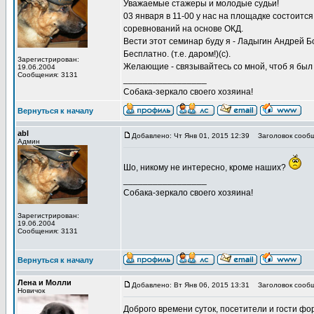
Уважаемые стажеры и молодые судьи!
03 января в 11-00 у нас на площадке состоит
соревнований на основе ОКД.
Вести этот семинар буду я - Ладыгин Андрей Б
Бесплатно. (т.е. даром!)(с).
Зарегистрирован:
Желающие - связывайтесь со мной, чтоб я был 
19.06.2004
Сообщения: 3131
_________________
Собака-зеркало своего хозяина!
Вернуться к началу
abl
Добавлено: Чт Янв 01, 2015 12:39
Заголовок сообщ
Админ
Шо, никому не интересно, кроме наших?
_________________
Собака-зеркало своего хозяина!
Зарегистрирован:
19.06.2004
Сообщения: 3131
Вернуться к началу
Лена и Молли
Добавлено: Вт Янв 06, 2015 13:31
Заголовок сообще
Новичок
Доброго времени суток, посетители и гости фо