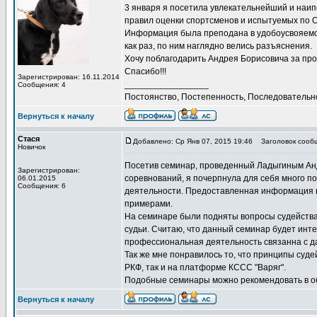
3 января я посетила увлекательнейший и наи
правил оценки спортсменов и испытуемых по 
Информация была преподана в удобоусвояемой
как раз, по ним наглядно велись разъяснения.
Хочу поблагодарить Андрея Борисовича за про
Спасибо!!!
Зарегистрирован: 16.11.2014
_________________
Сообщения: 4
Постоянство, Постепенность, Последовательн
Вернуться к началу
Стася
Добавлено: Ср Янв 07, 2015 19:46
Заголовок сооб
Новичок
Посетив семинар, проведенный Ладыгиным Анд
Зарегистрирован:
соревнований, я почерпнула для себя много 
06.01.2015
Сообщения: 6
деятельности. Предоставленная информация 
примерами.
На семинаре были подняты вопросы судейства 
судьи. Считаю, что данный семинар будет инт
профессиональная деятельность связанна с д
Так же мне понравилось то, что принципы суд
РКФ, так и на платформе КССС "Варяг".
Подобные семинары можно рекомендовать в об
Вернуться к началу