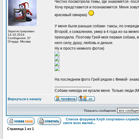
Честно посмотрела темы, где знакомятся- пос
Хочу представится и познакомится. Меня зовут
красивый овчарка)
У меня были раньше собаки- таксы, по очереди.
Зарегистрирован:
Второй, к сожалению, умер в 4 года из-за межп
14.10.2014
приходила. Поэтому Грей-моя первая собака, 
Сообщения: 37
Откуда: Москва
него силу, душу, любовь и деньги.
Ну и просто немного фоток)
На последнем фото Грей рядом с Фимой- знако
_________________
Собаки никогда не кусали меня. Только люди.(
Вернуться к началу
Показать сообщения:
Список форумов Клуб спортивно-служебн
свете всех милей...
Страница
1
из
1