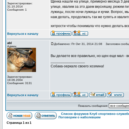
Щенка нашли на улице, примерно месяца 3 дево
Зарегистрирован:
улице, хвалим за это даем вкусняшку, режим п
31.10.2014
Сообщения: 1
лужицы, после ночи лужицы и кучки. Вопрос, м
нам делать, продолжать так же гулять и хвалит
хитрости чтобы понимала что нужно делать все
Вернуться к началу
abl
Добавлено: Пт Окт 31, 2014 21:08
Заголовок сообщ
Админ
Вы делаете все правильно, но щен еще мал - в
_________________
Собака-зеркало своего хозяина!
Зарегистрирован:
19.06.2004
Сообщения: 3131
Вернуться к началу
Показать сообщения:
Список форумов Клуб спортивно-служебн
Поговорим о наболевшем
Страница
1
из
1