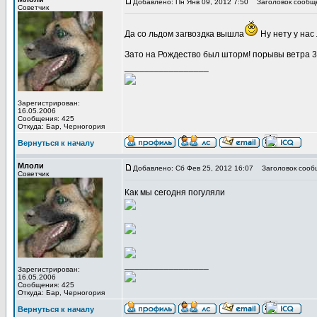
Добавлено: Пн Янв 09, 2012 7:50
Заголовок сообщ
Советчик
Да со льдом загвоздка вышла
Ну нету у нас 
Зато на Рождество был шторм! порывы ветра 3
_________________
Зарегистрирован:
16.05.2006
Сообщения: 425
Откуда: Бар, Черногория
Вернуться к началу
Млоли
Добавлено: Сб Фев 25, 2012 16:07
Заголовок сооб
Советчик
Как мы сегодня погуляли
_________________
Зарегистрирован:
16.05.2006
Сообщения: 425
Откуда: Бар, Черногория
Вернуться к началу