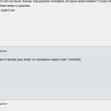
я сто лет не было. Как вы там дорогие человЕки, которые мнея помнят? Скоро
обаки живы и здоровы.
и радостью.
ения:
и я всегда рад, когда ты заходишь сюда к нам. :romashki
щения: