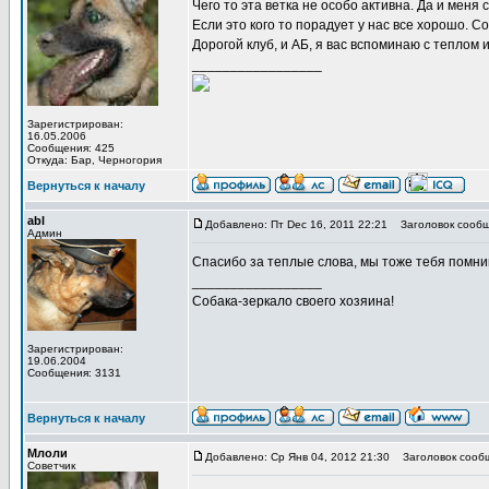
Чего то эта ветка не особо активна. Да и мен
Если это кого то порадует у нас все хорошо. С
Дорогой клуб, и АБ, я вас вспоминаю c теплом 
_________________
Зарегистрирован:
16.05.2006
Сообщения: 425
Откуда: Бар, Черногория
Вернуться к началу
abl
Добавлено: Пт Dec 16, 2011 22:21
Заголовок сообщ
Админ
Спасибо за теплые слова, мы тоже тебя помним 
_________________
Собака-зеркало своего хозяина!
Зарегистрирован:
19.06.2004
Сообщения: 3131
Вернуться к началу
Млоли
Добавлено: Ср Янв 04, 2012 21:30
Заголовок сооб
Советчик