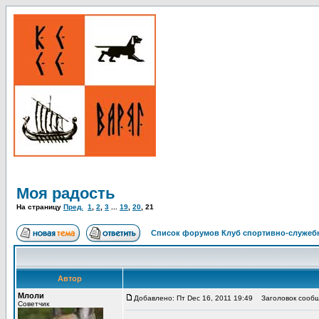
Моя радость
На страницу
Пред.
1
,
2
,
3
...
19
,
20
,
21
Список форумов Клуб спортивно-служебн
Автор
Млоли
Добавлено: Пт Dec 16, 2011 19:49
Заголовок сообщ
Советчик