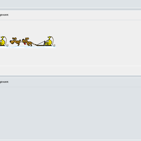
ения:
ения: