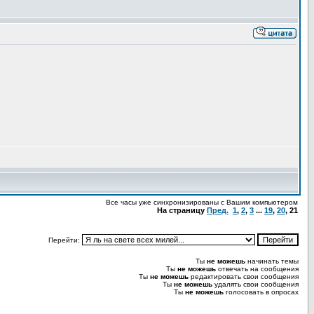
Все часы уже синхронизированы с Вашим компьютером
На страницу
Пред.
1
,
2
,
3
...
19
,
20
,
21
Перейти:
Ты
не можешь
начинать темы
Ты
не можешь
отвечать на сообщения
Ты
не можешь
редактировать свои сообщения
Ты
не можешь
удалять свои сообщения
Ты
не можешь
голосовать в опросах