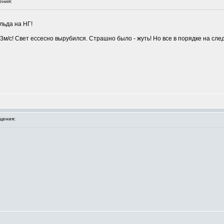
ения:
льда на НГ!
3м/с! Свет ессесно вырубился. Страшно было - жуть! Но все в порядке на сл
щения: