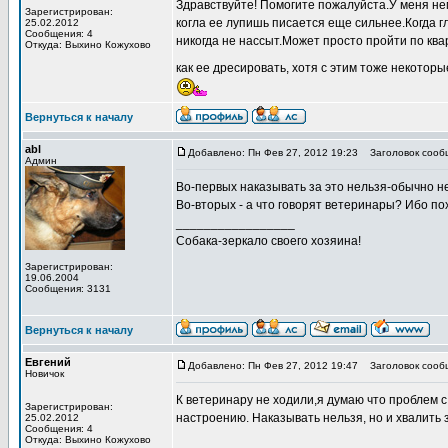
Здравствуйте! Помогите пожалуйста.У меня нем
Зарегистрирован:
когла ее лупишь писается еще сильнее.Когда г
25.02.2012
Сообщения: 4
никогда не нассыт.Может просто пройти по ква
Откуда: Выхино Кожухово
как ее дресировать, хотя с этим тоже некотор
Вернуться к началу
abl
Добавлено: Пн Фев 27, 2012 19:23
Заголовок сооб
Админ
Во-первых наказывать за это нельзя-обычно не
Во-вторых - а что говорят ветеринары? Ибо по
_________________
Собака-зеркало своего хозяина!
Зарегистрирован:
19.06.2004
Сообщения: 3131
Вернуться к началу
Евгений
Добавлено: Пн Фев 27, 2012 19:47
Заголовок сооб
Новичок
К ветеринару не ходили,я думаю что проблем с
Зарегистрирован:
настроению. Наказывать нельзя, но и хвалить 
25.02.2012
Сообщения: 4
Откуда: Выхино Кожухово