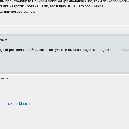
ны происходящего.Причины могут как физиологические, ток и психологически
 собака невротизирована Вами, это видно из Вашего сообщения.
а или лекарства нет.
ения:
каждый раз когда я собираюсь с не гулять и пытаюсь надеть поводок она начи
щения:
Радость дочь Марты