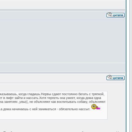
казываешь, когда гладишь.Нервы сдают постоянно бегать с тряпкой,
 в лифт зайти и нассать.Хотя терпеть она умеет, когда дома одна
на занятиях ,увы((, не объясняют как воспитывать собаку, объясняют
.а дома начинаешь с ней заниматься - обязательно нассыт.