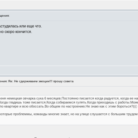
щения:
студилась или еще что.
но скоро кончится.
ия: Re: Не сдерживаем эмоции!!! прошу совета
еня немецкая овчарка сука 6 месяцев.Постоянно писается когда радуется, когда ее на
огда гладишь тоже писается.Когда собираемся гулять.Когда приходишь с работы.Может
по квартире и всю обоссать.Во общем по настроению.Не знаю как с этим бороться?((( 
некоторые проблеммы, команды многие знает, но на улице слушается с большим трудом