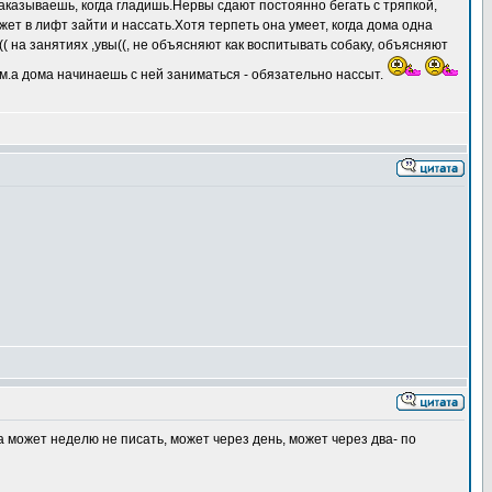
наказываешь, когда гладишь.Нервы сдают постоянно бегать с тряпкой,
ет в лифт зайти и нассать.Хотя терпеть она умеет, когда дома одна
( на занятиях ,увы((, не объясняют как воспитывать собаку, объясняют
ом.а дома начинаешь с ней заниматься - обязательно нассыт.
а может неделю не писать, может через день, может через два- по