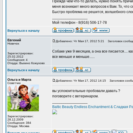
Прежде чем что-то делать, нужно понять причи
меня возникает много вопросов к Вам. То, что
Быстро проблема не решится, волшебного слов
_________________
Мой телефон - 8(916) 506-17-78
Вернуться к началу
Евгений
Добавлено: Чт Мая 17, 2012 5:21
Заголовок сообщ
Новичок
Собаке уже 9 месяцев, а она все писается.... 
Зарегистрирован:
все меньше и меньше......
25.02.2012
Сообщения: 4
Откуда: Выхино Кожухово
Вернуться к началу
Ольга и Марта
Добавлено: Чт Мая 17, 2012 14:15
Заголовок сооб
Советчик
вы успокоительные пробовали давать ?
поговорите с ветеринаром.
_________________
Baltic Beauty Endless Enchantment & Сладкая 
Зарегистрирован:
28.12.2009
Сообщения: 384
Откуда: Москва