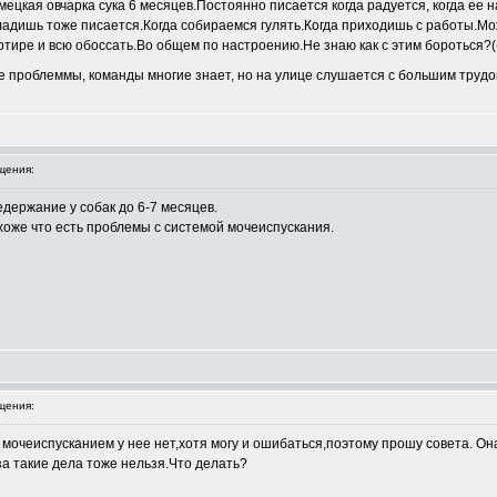
ецкая овчарка сука 6 месяцев.Постоянно писается когда радуется, когда ее 
ладишь тоже писается.Когда собираемся гулять.Когда приходишь с работы.Мож
ртире и всю обоссать.Во общем по настроению.Не знаю как с этим бороться?((
ые проблеммы, команды многие знает, но на улице слушается с большим труд
щения:
держание у собак до 6-7 месяцев.
хоже что есть проблемы с системой мочеиспускания.
щения:
 мочеиспусканием у нее нет,хотя могу и ошибаться,поэтому прошу совета. Он
за такие дела тоже нельзя.Что делать?