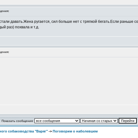
щения:
стали давать.Жена ругается, сил больше нет с тряпкой бегать.Если раньше с
й раз) похвала и т.д.
щения:
Показать сообщения:
ого собаководства "Варяг"
->
Поговорим о наболевшем