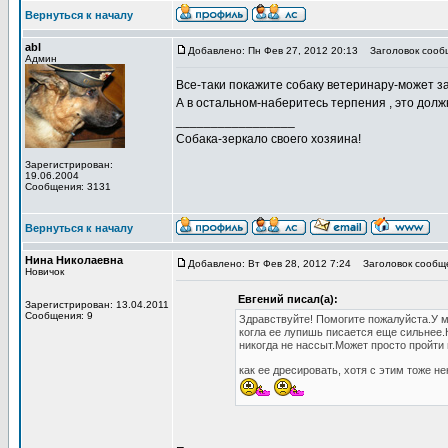
Вернуться к началу
abl
Добавлено: Пн Фев 27, 2012 20:13
Заголовок сооб
Админ
Все-таки покажите собаку ветеринару-может за
А в остальном-наберитесь терпения , это долж
_________________
Собака-зеркало своего хозяина!
Зарегистрирован:
19.06.2004
Сообщения: 3131
Вернуться к началу
Нина Николаевна
Добавлено: Вт Фев 28, 2012 7:24
Заголовок сообщен
Новичок
Евгений писал(а):
Зарегистрирован: 13.04.2011
Сообщения: 9
Здравствуйте! Помогите пожалуйста.У м
когла ее лупишь писается еще сильнее.К
никогда не нассыт.Может просто пройти 
как ее дресировать, хотя с этим тоже 