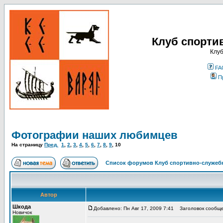
Клуб спорти
Клуб
FA
П
Фотографии наших любимцев
На страницу
Пред.
1
,
2
,
3
,
4
,
5
,
6
,
7
,
8
,
9
,
10
Список форумов Клуб спортивно-служебн
Автор
Шкода
Добавлено: Пн Авг 17, 2009 7:41
Заголовок сообще
Новичок