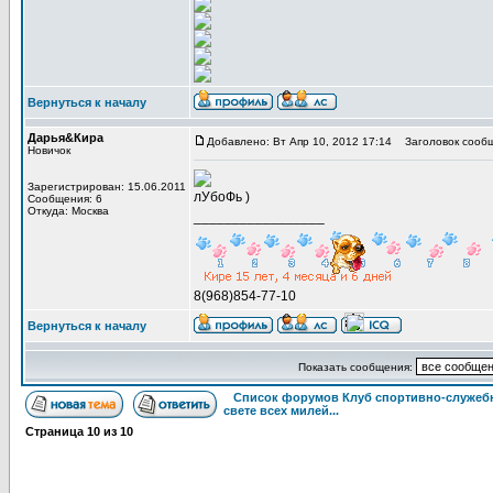
Вернуться к началу
Дарья&Кира
Добавлено: Вт Апр 10, 2012 17:14
Заголовок сообщ
Новичок
Зарегистрирован: 15.06.2011
лУбоФь )
Сообщения: 6
Откуда: Москва
_________________
8(968)854-77-10
Вернуться к началу
Показать сообщения:
Список форумов Клуб спортивно-служебн
свете всех милей...
Страница
10
из
10