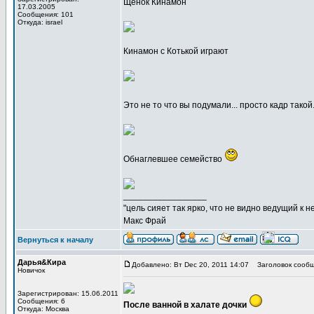
Щенок Кинамон
17.03.2005
Сообщения: 101
Откуда: israel
Кинамон с Котькой играют
Это не то что вы подумали... просто кадр такой.
Обнаглевшее семейство
_________________
"цель сияет так ярко, что не видно ведущий к не
Макс Фрай
Вернуться к началу
Дарья&Кира
Добавлено: Вт Dec 20, 2011 14:07
Заголовок сообщ
Новичок
Зарегистрирован: 15.06.2011
Сообщения: 6
После ванной в халате дочки
Откуда: Москва