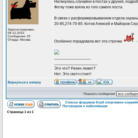
Наткнулась случайно в постах у друзей, подро
Фотку тоже взяла из того самого поста.
В связи с расформировыванием отдела охраны 
20-85,274-70-85: Котов Алексей и Майоров Сер
Зарегистрирован:
08.12.2010
Сообщения: 25
Откуда: Москва
Особенно порадовала вот эта строчка
-
_________________
____________________
Это что? Ризен лежит?
Нет. Это скотч стоит!
Вернуться к началу
Показать сообщения:
Список форумов Клуб спортивно-служебн
Поговорим о наболевшем
Страница
1
из
1