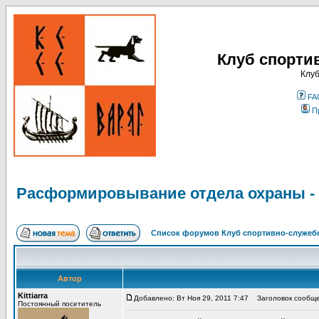
Клуб спорти
Клуб
FA
П
Расформировывание отдела охраны - 
Список форумов Клуб спортивно-служебн
Автор
Kittiarra
Добавлено: Вт Ноя 29, 2011 7:47
Заголовок сообщен
Постоянный посетитель