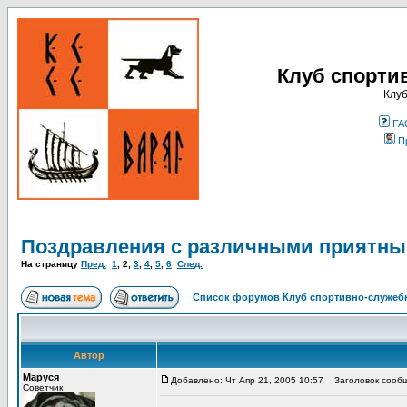
Клуб спорти
Клуб
FA
П
Поздравления с различными приятны
На страницу
Пред.
1
,
2
,
3
,
4
,
5
,
6
След.
Список форумов Клуб спортивно-служебн
Автор
Маруся
Добавлено: Чт Апр 21, 2005 10:57
Заголовок сообщ
Советчик