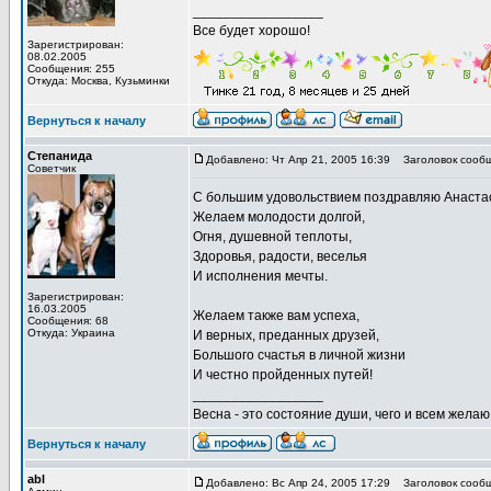
_________________
Все будет хорошо!
Зарегистрирован:
08.02.2005
Сообщения: 255
Откуда: Москва, Кузьминки
Вернуться к началу
Степанида
Добавлено: Чт Апр 21, 2005 16:39
Заголовок сообщ
Советчик
С большим удовольствием поздравляю Анаста
Желаем молодости долгой,
Огня, душевной теплоты,
Здоровья, радости, веселья
И исполнения мечты.
Зарегистрирован:
16.03.2005
Желаем также вам успеха,
Сообщения: 68
Откуда: Украина
И верных, преданных друзей,
Большого счастья в личной жизни
И честно пройденных путей!
_________________
Весна - это состояние души, чего и всем желаю
Вернуться к началу
abl
Добавлено: Вс Апр 24, 2005 17:29
Заголовок сообщ