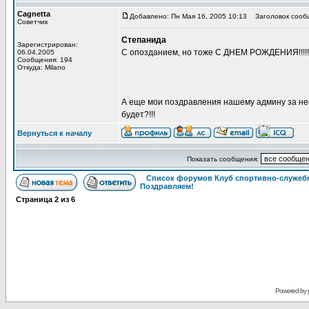
Cagnetta
Добавлено: Пн Мая 16, 2005 10:13
Заголовок сооб
Советчик
Степанида
Зарегистрирован:
С опозданием, но тоже С ДНЕМ РОЖДЕНИЯ!!!!!!!
06.04.2005
Сообщения: 194
Откуда: Milano
А еще мои поздравления нашему админу за нео
будет?!!!
Вернуться к началу
Показать сообщения:
Список форумов Клуб спортивно-служебн
Поздравляем!
Страница
2
из
6
Powered by