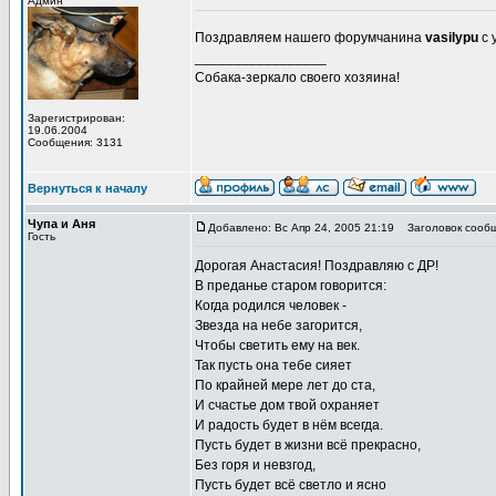
Админ
Поздравляем нашего форумчанина
vasilypu
с 
_________________
Собака-зеркало своего хозяина!
Зарегистрирован:
19.06.2004
Сообщения: 3131
Вернуться к началу
Чупа и Аня
Добавлено: Вс Апр 24, 2005 21:19
Заголовок сообщ
Гость
Дорогая Анастасия! Поздравляю с ДР!
В преданье старом говорится:
Когда родился человек -
Звезда на небе загорится,
Чтобы светить ему на век.
Так пусть она тебе сияет
По крайней мере лет до ста,
И счастье дом твой охраняет
И радость будет в нём всегда.
Пусть будет в жизни всё прекрасно,
Без горя и невзгод,
Пусть будет всё светло и ясно