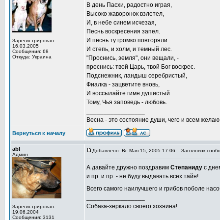
В день Пасхи, радостно играя,
Высоко жаворонок взлетел,
И, в небе синем исчезая,
Песнь воскресения запел.
И песнь ту громко повторяли
Зарегистрирован:
16.03.2005
И степь, и холм, и темный лес.
Сообщения: 68
Откуда: Украина
"Проснись, земля", они вещали, -
проснись: твой Царь, твой Бог воскрес.
Подснежник, ландыш серебристый,
Фиалка - зацветите вновь,
И воссылайте гимн душистый
Тому, Чья заповедь - любовь.
_________________
Весна - это состояние души, чего и всем желаю
Вернуться к началу
abl
Добавлено: Вс Мая 15, 2005 17:06
Заголовок сооб
Админ
А давайте дружно поздравим
Степаниду
с дне
и пр. и пр. - не буду выдавать всех тайн!
Всего самого наилучшего и грибов поболе нас
_________________
Собака-зеркало своего хозяина!
Зарегистрирован:
19.06.2004
Сообщения: 3131