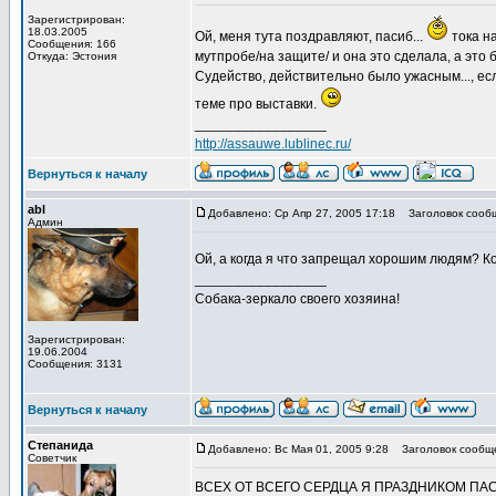
Зарегистрирован:
18.03.2005
Ой, меня тута поздравляют, пасиб...
тока на
Сообщения: 166
мутпробе/на защите/ и она это сделала, а это 
Откуда: Эстония
Судейство, действительно было ужасным..., есл
теме про выставки.
_________________
http://assauwe.lublinec.ru/
Вернуться к началу
abl
Добавлено: Ср Апр 27, 2005 17:18
Заголовок сооб
Админ
Ой, а когда я что запрещал хорошим людям? К
_________________
Собака-зеркало своего хозяина!
Зарегистрирован:
19.06.2004
Сообщения: 3131
Вернуться к началу
Степанида
Добавлено: Вс Мая 01, 2005 9:28
Заголовок сообщ
Советчик
ВСЕХ ОТ ВСЕГО СЕРДЦА Я ПРАЗДНИКОМ ПАСХИ!!!