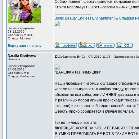
Собаки линяют, шерсть сыпется, покрывая по
Кто-то мспользует шерсть совсем в иных целях,
_________________
Baltic Beauty Endless Enchantment & Сладкая 
Зарегистрирован:
28.12.2009
Сообщения: 384
Откуда: Москва
Вернуться к началу
Natalia Kiselyova
Добавлено: Вт Сен 07, 2010 11:28
Заголовок сообщ
Новичок
Зарегистрирован:
24.08.2008
"ВАРЕЖКИ ИЗ ТИМУШКИ"
Сообщения: 6
Откуда: Люберцы
Наши любимые питомцы обладают огромным коли
часами нас выгуливать в любую погоду, грызу
абсолютно все собы, они ЛИНЯЮТ два раза в г
У различных пород линька происходит по-разн
степени) и их шерсть обладает способностью "
шерсть мирно собирается в клочья по углам.
Так вот, к чему я все это:
ЛЮБЯЩИЕ ХОЗЯЕВА, ЧЕШИТЕ ВАШИХ СОБАК
Я УМЕЮ ПРЕВРАЩАТЬ ЕЕ ВОТ В ТАКИЕ ВОТ 