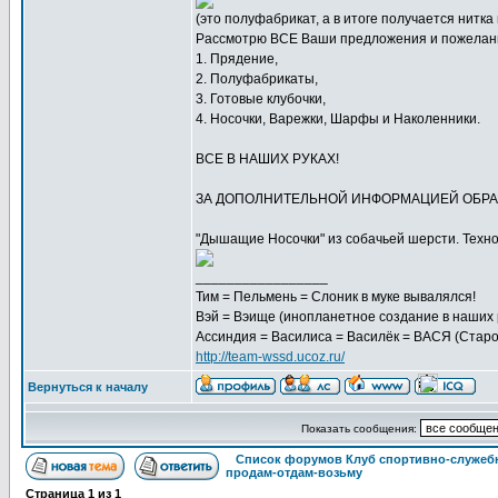
(это полуфабрикат, а в итоге получается нитка
Рассмотрю ВСЕ Ваши предложения и пожелани
1. Прядение,
2. Полуфабрикаты,
3. Готовые клубочки,
4. Носочки, Варежки, Шарфы и Наколенники.
ВСЕ В НАШИХ РУКАХ!
ЗА ДОПОЛНИТЕЛЬНОЙ ИНФОРМАЦИЕЙ ОБРАЩАЙ
"Дышащие Носочки" из собачьей шерсти. Техно
_________________
Тим = Пельмень = Слоник в муке вывалялся!
Вэй = Вэище (инопланетное создание в наших 
Ассиндия = Василиса = Василёк = ВАСЯ (Старо
http://team-wssd.ucoz.ru/
Вернуться к началу
Показать сообщения:
Список форумов Клуб спортивно-служебн
продам-отдам-возьму
Страница
1
из
1