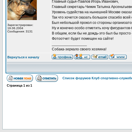
Главный судья-Павлов Игорь Иванович,
Главный секретарь-Чижик Татьяна Арсеньтьевн
Уровень судейства на нынешней Москве оказалс
Так что хочется сказать большое спасибо все
Был небольшой прокол со стороны организатора
Зарегистрирован:
Ну и конечно особо отметить хочу фигурантов-
19.06.2004
Сообщения: 3131
В общем, если бы не дождь-это был бы просто
Фотоотчет будет помещен на сайте!
_________________
Собака-зеркало своего хозяина!
Вернуться к началу
Список форумов Клуб спортивно-служебн
Страница
1
из
1