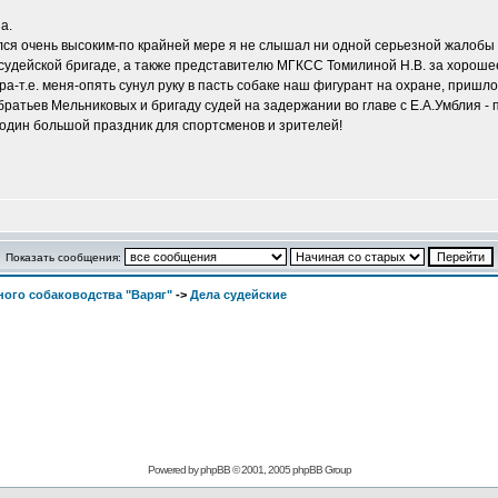
а.
я очень высоким-по крайней мере я не слышал ни одной серьезной жалобы на
й судейской бригаде, а также представителю МГКСС Томилиной Н.В. за хороше
-т.е. меня-опять сунул руку в пасть собаке наш фигурант на охране, пришло
братьев Мельниковых и бригаду судей на задержании во главе с Е.А.Умблия - 
 один большой праздник для спортсменов и зрителей!
Показать сообщения:
ого собаководства "Варяг"
->
Дела судейские
Powered by
phpBB
© 2001, 2005 phpBB Group