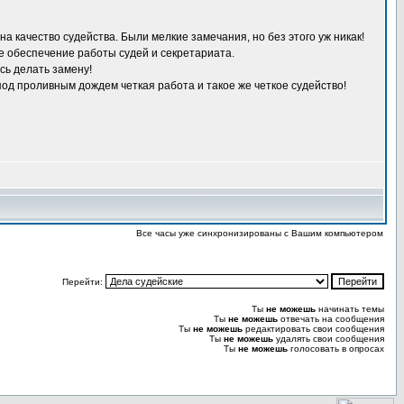
 качество судейства. Были мелкие замечания, но без этого уж никак!
е обеспечение работы судей и секретариата.
сь делать замену!
под проливным дождем четкая работа и такое же четкое судейство!
Все часы уже синхронизированы с Вашим компьютером
Перейти:
Ты
не можешь
начинать темы
Ты
не можешь
отвечать на сообщения
Ты
не можешь
редактировать свои сообщения
Ты
не можешь
удалять свои сообщения
Ты
не можешь
голосовать в опросах