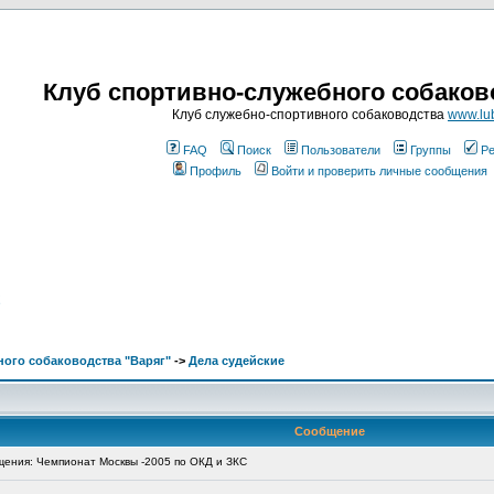
Клуб спортивно-служебного собаков
Клуб служебно-спортивного собаководства
www.lub
FAQ
Поиск
Пользователи
Группы
Ре
Профиль
Войти и проверить личные сообщения
С
ого собаководства "Варяг"
->
Дела судейские
Сообщение
ения: Чемпионат Москвы -2005 по ОКД и ЗКС